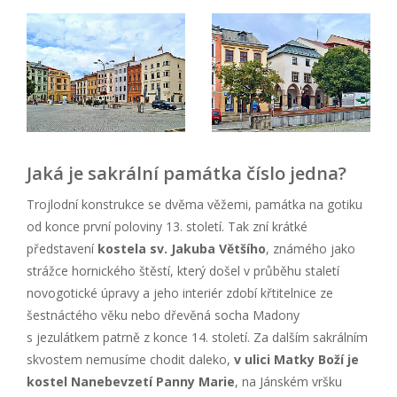
Jaká je sakrální památka číslo jedna?
Trojlodní konstrukce se dvěma věžemi, památka na gotiku
od konce první poloviny 13. století. Tak zní krátké
představení
kostela sv. Jakuba Většího
, známého jako
strážce hornického štěstí, který došel v průběhu staletí
novogotické úpravy a jeho interiér zdobí křtitelnice ze
šestnáctého věku nebo dřevěná socha Madony
s jezulátkem patrně z konce 14. století. Za dalším sakrálním
skvostem nemusíme chodit daleko,
v ulici Matky Boží je
kostel Nanebevzetí Panny Marie
, na Jánském vršku