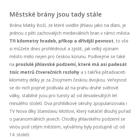
Městské brány jsou tady stále
Brána Matky Boží, ze které uvidíte Jihlavu jako na dlani, je
jednou z pěti zachovalých medieválních bran v rámci města.
Tři kilometry hradeb, příkop a dřívější pevnost
, to vše
si můžete dnes prohlédnout a zjistit, jak velký význam
město mělo nejen pro českou korunu. Podívejme se také
na
proslulé jihlavské podzemí, které má asi padesát
tisíc metrů čtverečních rozlohy
a s takřka pětadvaceti
kilometry délky je za Znojmem českou dvojkou. Veřejnost
se do nich poprvé podívala až na prahu druhé světové
války, stabilně jsou pro turisty až od devadesátých let
minulého století. Dva prohlídkové okruhy zpopularizovala i
TV Nova díky Stanislavu Motlovi, který natáčel dlouhý pořad
o paranormálních jevech. Chodby jihlavského podzemí se
vinou pod celým městem, vytvářeny byly postupně už od
14. století.