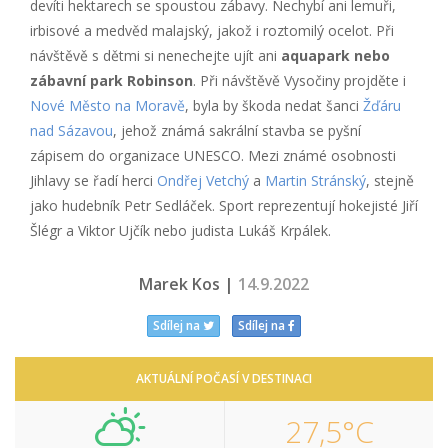
devíti hektarech se spoustou zábavy. Nechybí ani lemuři,
irbisové a medvěd malajský, jakož i roztomilý ocelot. Při
návštěvě s dětmi si nenechejte ujít ani
aquapark nebo
zábavní park Robinson
. Při návštěvě Vysočiny projděte i
Nové Město na Moravě
, byla by škoda nedat šanci
Žďáru
nad Sázavou
, jehož známá sakrální stavba se pyšní
zápisem do organizace UNESCO. Mezi známé osobnosti
Jihlavy se řadí herci
Ondřej Vetchý
a
Martin Stránský
, stejně
jako hudebník Petr Sedláček. Sport reprezentují hokejisté Jiří
Šlégr a Viktor Ujčík nebo judista Lukáš Krpálek.
Marek Kos |
14.9.2022
Sdílej na
Sdílej na
AKTUÁLNÍ POČASÍ V DESTINACI
27,5°C