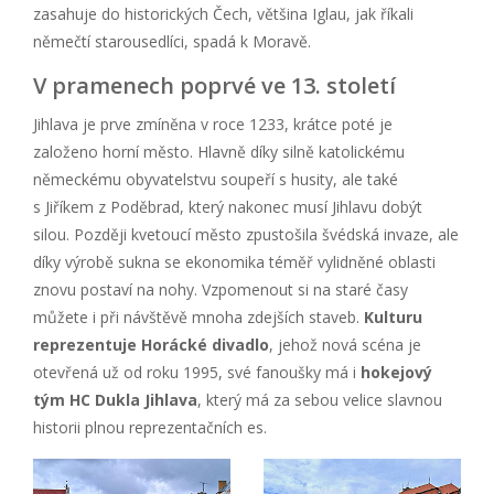
zasahuje do historických Čech, většina Iglau, jak říkali
němečtí starousedlíci, spadá k Moravě.
V pramenech poprvé ve 13. století
Jihlava je prve zmíněna v roce 1233, krátce poté je
založeno horní město. Hlavně díky silně katolickému
německému obyvatelstvu soupeří s husity, ale také
s Jiříkem z Poděbrad, který nakonec musí Jihlavu dobýt
silou. Později kvetoucí město zpustošila švédská invaze, ale
díky výrobě sukna se ekonomika téměř vylidněné oblasti
znovu postaví na nohy. Vzpomenout si na staré časy
můžete i při návštěvě mnoha zdejších staveb.
Kulturu
reprezentuje Horácké divadlo
, jehož nová scéna je
otevřená už od roku 1995, své fanoušky má i
hokejový
tým HC Dukla Jihlava
, který má za sebou velice slavnou
historii plnou reprezentačních es.