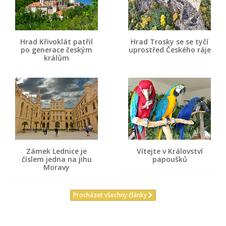
Hrad Křivoklát patřil
Hrad Trosky se se tyčí
po generace českým
uprostřed Českého ráje
králům
Zámek Lednice je
Vítejte v Království
číslem jedna na jihu
papoušků
Moravy
Procházet všechny články