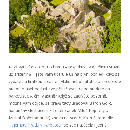
Když vyrazíte k tomuto hradu – respektive v dnešním stavu
už zřícenině – jistě vám učaruje už na první pohled, když se
vydáte na krátkou cestu od vlaku nebo autobusu (motoristé
budou muset nechat své přibližovadlo pod hradem na
parkovišti). A čím vlastně? Když se zadíváte pozorně,
možná vám dojde, že právě tady úřadoval Baron Gorc,
naháněný šlechticem z Tölökö aneb Miloš Kopecký a
Michal Dočolomanský znovu na scéně. Kromě komedie
Tajemství hradu v Karpatech
se zde natáčela i jedna