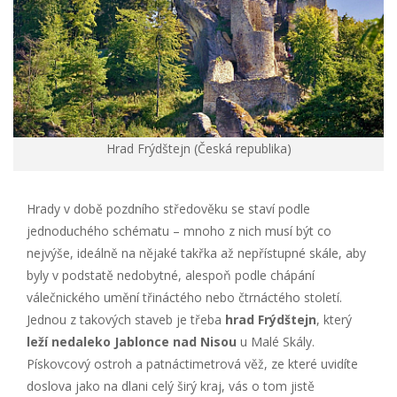
Hrad Frýdštejn (Česká republika)
Hrady v době pozdního středověku se staví podle
jednoduchého schématu – mnoho z nich musí být co
nejvýše, ideálně na nějaké takřka až nepřístupné skále, aby
byly v podstatě nedobytné, alespoň podle chápání
válečnického umění třináctého nebo čtrnáctého století.
Jednou z takových staveb je třeba
hrad Frýdštejn
, který
leží nedaleko Jablonce nad Nisou
u Malé Skály.
Pískovcový ostroh a patnáctimetrová věž, ze které uvidíte
doslova jako na dlani celý širý kraj, vás o tom jistě