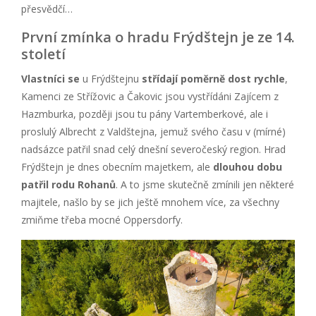
přesvědčí…
První zmínka o hradu Frýdštejn je ze 14.
století
Vlastníci se
u Frýdštejnu
střídají poměrně dost rychle
,
Kamenci ze Střížovic a Čakovic jsou vystřídáni Zajícem z
Hazmburka, později jsou tu pány Vartemberkové, ale i
proslulý Albrecht z Valdštejna, jemuž svého času v (mírné)
nadsázce patřil snad celý dnešní severočeský region. Hrad
Frýdštejn je dnes obecním majetkem, ale
dlouhou dobu
patřil rodu Rohanů
. A to jsme skutečně zmínili jen některé
majitele, našlo by se jich ještě mnohem více, za všechny
zmiňme třeba mocné Oppersdorfy.