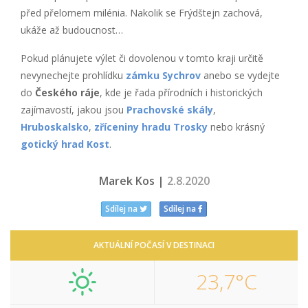
před přelomem milénia. Nakolik se Frýdštejn zachová,
ukáže až budoucnost…
Pokud plánujete výlet či dovolenou v tomto kraji určitě
nevynechejte prohlídku
zámku Sychrov
anebo se vydejte
do
Českého ráje
, kde je řada přírodních i historických
zajímavostí, jakou jsou
Prachovské skály
,
Hruboskalsko
,
zříceniny hradu Trosky
nebo krásný
gotický hrad Kost
.
Marek Kos |
2.8.2020
Sdílej na
Sdílej na
AKTUÁLNÍ POČASÍ V DESTINACI
23,7°C