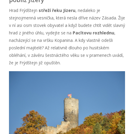
Hrad Frýdštejn
střeží řeku Jizeru
, nedaleko je
stejnojmenná vesnička, která nesla dříve název Zásada. Žije
v ní asi osm stovek obyvatel a když budete chtít vidět slavný
hrad z jiného úhlu, vydejte se na
Pacltovu rozhlednu
,
nacházející se na vršku Kopanina. A kdy vlastně odešli
poslední majitelé? Až relativně dlouho po husitském
obléhání, v závěru šestnáctého věku se v pramenech uvádí,
že je Frýdštejn již opuštěn.