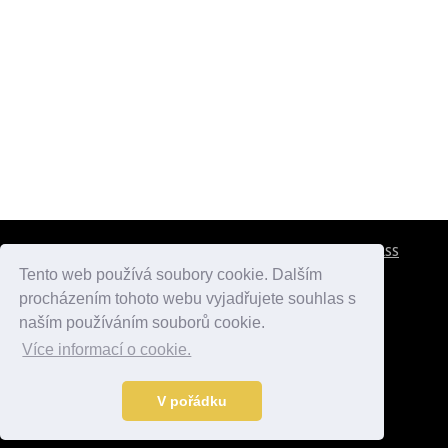
CESTOVNÍ POJIŠTĚNÍ
KONTAKTY
REKLAMA
RSS
Tento web používá soubory cookie. Dalším
procházením tohoto webu vyjadřujete souhlas s
atlasmest.cz
atlaspamatek.info
atlaszemi.info
naším používáním souborů cookie.
Více informací o cookie.
© 2005 - 2026 Desperado.cz. Všechna práva vyhrazena.
Data o počasí jsou přebírána z
OpenWeather
.
V pořádku
Kontakt:
mail@desperado.cz