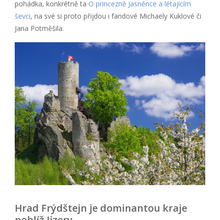
pohádka, konkrétně ta
O princezně Jasněnce a létajícím
ševci
, na své si proto přijdou i fandové Michaely Kuklové či
Jana Potměšila.
Hrad Frýdštejn je dominantou kraje
poblíž Jizery