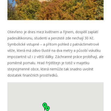
Otevřeno je dnes mezi květnem a říjnem, dospělí zaplatí
padesátikorunu, studenti a penzisté zde nechají 30 Kč.
Symbolické vstupné – a přitom pohled z patnáctimetrové
věže, která má zdivo tlusté na dva metry a působí vskutku
impozantně už i z větší dálky. Záchranné práce probíhají, ale
poměrně pomalu. Hrad Frýdštejn je totiž v majetku
stejnojmenné obce, která nemůže tak snadno uvolnit
dostatek finančních prostředků.