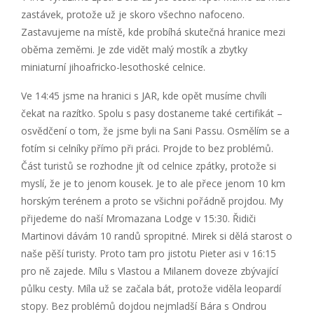
zastávek, protože už je skoro všechno nafoceno.
Zastavujeme na místě, kde probíhá skutečná hranice mezi
oběma zeměmi. Je zde vidět malý mostík a zbytky
miniaturní jihoafricko-lesothoské celnice.
Ve 14:45 jsme na hranici s JAR, kde opět musíme chvíli
čekat na razítko. Spolu s pasy dostaneme také certifikát –
osvědčení o tom, že jsme byli na Sani Passu. Osmělím se a
fotím si celníky přímo při práci. Projde to bez problémů.
Část turistů se rozhodne jít od celnice zpátky, protože si
myslí, že je to jenom kousek. Je to ale přece jenom 10 km
horským terénem a proto se všichni pořádně projdou. My
přijedeme do naší Mromazana Lodge v 15:30. Řidiči
Martinovi dávám 10 randů spropitné. Mirek si dělá starost o
naše pěší turisty. Proto tam pro jistotu Pieter asi v 16:15
pro ně zajede. Mílu s Vlastou a Milanem doveze zbývající
půlku cesty. Míla už se začala bát, protože viděla leopardí
stopy. Bez problémů dojdou nejmladší Bára s Ondrou