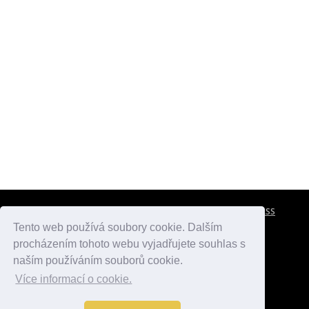
CESTOVNÍ POJIŠTĚNÍ
KONTAKTY
REKLAMA
RSS
Tento web používá soubory cookie. Dalším
procházením tohoto webu vyjadřujete souhlas s
atlasmest.cz
atlaspamatek.info
atlaszemi.info
naším používáním souborů cookie.
Více informací o cookie.
© 2005 - 2026 Desperado.cz. Všechna práva vyhrazena.
Data o počasí jsou přebírána z
OpenWeather
.