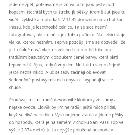
jedeme zpět, potkáváme je znovu a to jsou ještě pod
kopcem. Nechtěl bych tu štreku jít pěšky. Kromě aut jsou tu
vidět i cyklisté a motorkáři. V 11:45 dorazíme na vrchol Sani
Passu, kde je lesothoská celnice. Ta se sice nesmí
fotografovat, ale stejně si její fotku pořídím. Na celnici vlaje
vlajka, kterou neznám. Teprve později jsme se dozvěděl, že
je to úplně nová vlajka = zeleno-bílo-modrá trikolóra s
tradičním basutským kloboukem černé barvy, která platí
teprve od 4. října, tedy čtvrtý den. No tak tu samozřejmě
ještě nezná nikdo. A už se tady začínají objevovat
šedohnědé postavy místních obyvatel. Vypadají velice
chudě.
Prodávají místní tradiční zvonovité klobouky ze slámy a
nějaké ovoce. Člověk by jim nejraději ještě něco přidal,
když se dívá na tu bídu. Vystupujeme z auta a jdeme pěšky
do hospody, která je na samém vrcholku Sani Pass Top ve
výšce 2.874 metrů. Je to nejvýše položená hospoda v