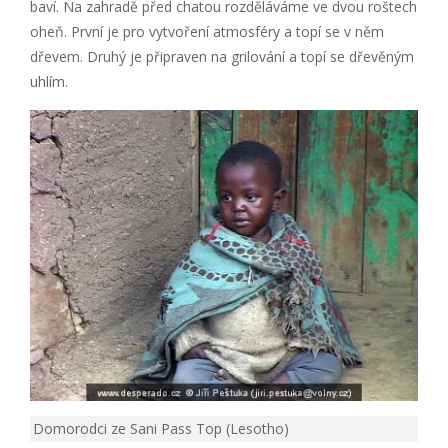
baví. Na zahradě před chatou rozděláváme ve dvou roštech
oheň. První je pro vytvoření atmosféry a topí se v něm
dřevem. Druhý je připraven na grilování a topí se dřevěným
uhlím.
Domorodci ze Sani Pass Top (Lesotho)