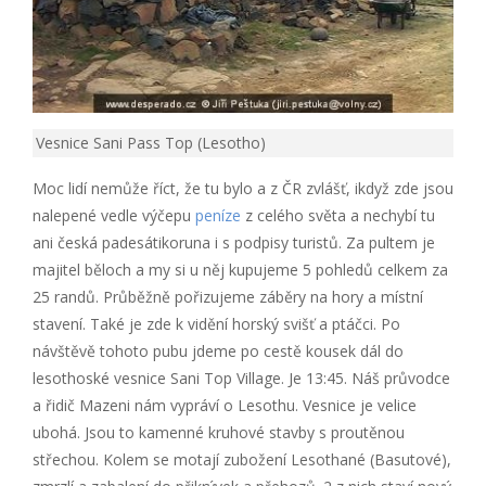
Vesnice Sani Pass Top (Lesotho)
Moc lidí nemůže říct, že tu bylo a z ČR zvlášť, ikdyž zde jsou
nalepené vedle výčepu
peníze
z celého světa a nechybí tu
ani česká padesátikoruna i s podpisy turistů. Za pultem je
majitel běloch a my si u něj kupujeme 5 pohledů celkem za
25 randů. Průběžně pořizujeme záběry na hory a místní
stavení. Také je zde k vidění horský svišť a ptáčci. Po
návštěvě tohoto pubu jdeme po cestě kousek dál do
lesothoské vesnice Sani Top Village. Je 13:45. Náš průvodce
a řidič Mazeni nám vypráví o Lesothu. Vesnice je velice
ubohá. Jsou to kamenné kruhové stavby s proutěnou
střechou. Kolem se motají zubožení Lesothané (Basutové),