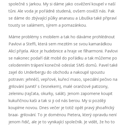
společně s Jarkou. My si dáme jako osvěžení koupel v naší
tůni. Ale voda je pořádně studená, ovšem osvěží nás. Pak
se dáme do zbývající půlky ananasu a Libuška také připraví
tousty se salámem, sýrem a pomazánkou.
Máme problémy s mobilem a tak ho dáváme prohlédnout
Pavlovi a Steffi, která sem mezitím se svou kamarádkou
Alicí přijela. Alice je hudebnice a hraje ve filharmonii. Pavlovi
se nakonec podaří dát mobil do pořádku a tak můžeme po
celodenním trápení konečně odeslat SMS domů. Pavel také
zajel do Underbergu do obchodu a nakoupil spoustu
potravin: jehněčí, vepřové, kuřecí maso, speciální pečivo na
grilování (uvnitř s česnekem), malé oranžové patizony,
zeleninu (rajčata, okurky, salát). Jenom zapomene koupit
kukuřičnou kaši a tak si ji od nás berou. My si později
koupíme novou. Dnes večer je totiž opět pravý jihoafrický
braai- grilování. To je doménou Pietera, který opravdu není
jenom řidič, ale je to vynikající společník. Je vidět, že ho to