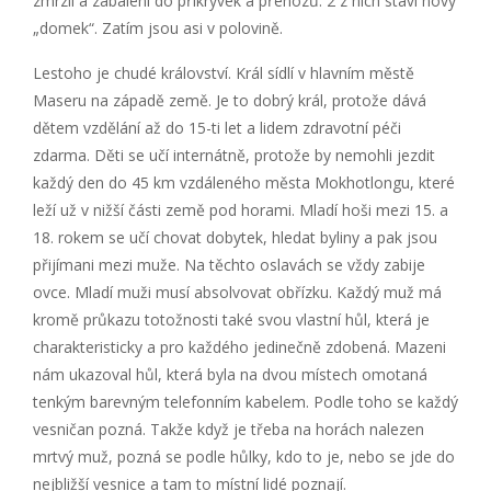
zmrzlí a zabalení do přikrývek a přehozů. 2 z nich staví nový
„domek“. Zatím jsou asi v polovině.
Lestoho je chudé království. Král sídlí v hlavním městě
Maseru na západě země. Je to dobrý král, protože dává
dětem vzdělání až do 15-ti let a lidem zdravotní péči
zdarma. Děti se učí internátně, protože by nemohli jezdit
každý den do 45 km vzdáleného města Mokhotlongu, které
leží už v nižší části země pod horami. Mladí hoši mezi 15. a
18. rokem se učí chovat dobytek, hledat byliny a pak jsou
přijímani mezi muže. Na těchto oslavách se vždy zabije
ovce. Mladí muži musí absolvovat obřízku. Každý muž má
kromě průkazu totožnosti také svou vlastní hůl, která je
charakteristicky a pro každého jedinečně zdobená. Mazeni
nám ukazoval hůl, která byla na dvou místech omotaná
tenkým barevným telefonním kabelem. Podle toho se každý
vesničan pozná. Takže když je třeba na horách nalezen
mrtvý muž, pozná se podle hůlky, kdo to je, nebo se jde do
nejbližší vesnice a tam to místní lidé poznají.