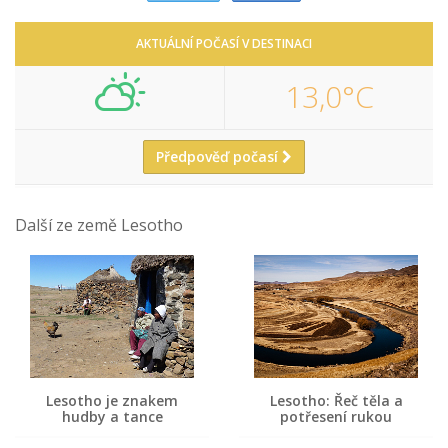
AKTUÁLNÍ POČASÍ V DESTINACI
13,0°C
Předpověď počasí
Další ze země Lesotho
Lesotho je znakem
Lesotho: Řeč těla a
hudby a tance
potřesení rukou