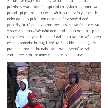
Basuthové mají 4-6 dětí a ty se na sobotu a neděli a na
prázdniny vracejí domů a spí pod přikrývkami na zemi. Na
posteli spí jen matka. Otec je většinou se zvířaty v horách
nebo daleko v práci. Domorodka má na sobě dobré
ponožky
, které propagují mistrovství světa ve fotbale v JAR
v roce 2010. Na závěr nám domorodka dala ochutnat ještě
teplý chléb, který upekla a také dala napít kvasnicového piva
(všem z jednoho hrnku), které uvařila. Chléb je dobrý, ale
pivo nám moc nechutnalo. Basutové nevyrábí ze zvířat
žádné sýry, protože dobytek je daleko na pastvě.