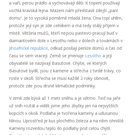
a vaří, perou prádlo a vychovávají děti. K topení používají
uschlá kravská lejna. Mazeni nám představil zdejší „paní
domu“. Je to vysoká poměrně mladá žena. Ona topí uhlím,
protože její syn je zde celníkem a má tedy stálý příjem v
místě. Většina mužů, kteří nejsou pastevci pracují buď v
diamantovém dole v Lesothu nebo v dolech a továrnách v
Jihoafrické republice
, odkud posílají peníze domů a čas od
času se sem vracejí. Země se jmenuje
Lesotho
a její
obyvatelé se nazývají Basutové. Chýše, ve kterých
Basutové bydlí, jsou z kamene a střecha z tvrdé trávy, co
roste v okolí. Střecha se musí každé 2 roky obnovit,
protože zde jsou drsné klimatické podmínky.
V zimě zde bývá až 1 metr sněhu a je větrno. Teď na jaře
už sníh roztál a viděli jsme jeho zbytky jen na nejvyšších
kopcích v okolí. Podlaha je tvořena kameny a udusanou
hlínou. Uprostřed je kus plochého železa a na něm ohniště.
Kameny rozvedou teplo do podlahy pod celou chýší.