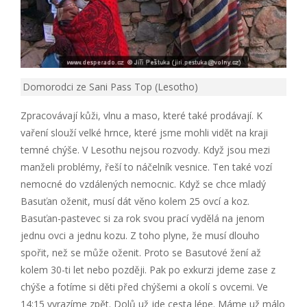
Domorodci ze Sani Pass Top (Lesotho)
Zpracovávají kůži, vlnu a maso, které také prodávají. K
vaření slouží velké hrnce, které jsme mohli vidět na kraji
temné chýše. V Lesothu nejsou rozvody. Když jsou mezi
manželi problémy, řeší to náčelník vesnice. Ten také vozí
nemocné do vzdálených nemocnic. Když se chce mladý
Basuťan oženit, musí dát věno kolem 25 ovcí a koz.
Basuťan-pastevec si za rok svou prací vydělá na jenom
jednu ovci a jednu kozu. Z toho plyne, že musí dlouho
spořit, než se může oženit. Proto se Basutové žení až
kolem 30-ti let nebo později. Pak po exkurzi jdeme zase z
chýše a fotíme si děti před chýšemi a okolí s ovcemi. Ve
14:15 vyrazíme zpět. Dolů už jde cesta lépe. Máme už málo