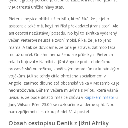
v JAR trestá urážka hlavy státu.
Pieter si nejvíce oblíbil z žen Mílu, které říká, že je jeho
asistent a také mě, když mi říká překladatel (translator). Ale
ani ostatní nezůstávají pozadu. No byl to zkrátka vydařený
večer. Pieterovi neustále zvoní mobil. Říká, že je to jeho
máma. A tak se dovídáme, že ona je zdravá, zatímco táta
mu už umřel. On sám nemá ženu ale přítelkyni. Pieter za
mlada bojoval v Namibii a jižní Angole proti tehdejšímu
prosovětskému režimu, sovětským poradcům a kubánským
vojákům. JAR se tehdy cítila ohrožena socialismem v
Angole, zatímco dlouholetá občanská válka v Mozambiku je
neohrožovala. Během večera mluvíme s Mílou, která vážně
uvažuje, že bude dělat 3 měsíce chůvu v
Kapském městě
u
Jany Wilson. Před 23:00 se rozloučíme a jdeme spát. Noc
nám zpříjemní elektrikou předehřátá postel.
Obsah cestopisu Deník z Jižní Afriky