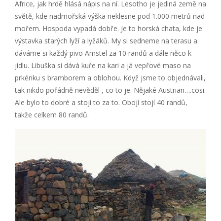
Africe, jak hrdě hlásá nápis na ní. Lesotho je jediná země na
světě, kde nadmořská výška neklesne pod 1.000 metrů nad
mořem. Hospoda vypadá dobře. Je to horská chata, kde je
výstavka starých lyží a lyžáků. My si sedneme na terasu a
dáváme si každý pivo Amstel za 10 randů a dále něco k
jídlu. Libuška si dává kuře na kari a já vepřové maso na
prkénku s bramborem a oblohou. Když jsme to objednávali,
tak nikdo pořádně nevěděl , co to je. Nějaké Austrian….cosi.
Ale bylo to dobré a stojí to za to. Obojí stojí 40 randů,
takže celkem 80 randů.