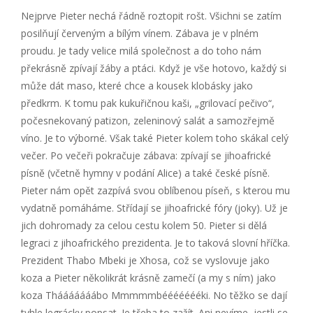
Nejprve Pieter nechá řádně roztopit rošt. Všichni se zatím
posilňují červeným a bílým vínem. Zábava je v plném
proudu. Je tady velice milá společnost a do toho nám
překrásně zpívají žáby a ptáci. Když je vše hotovo, každý si
může dát maso, které chce a kousek klobásky jako
předkrm. K tomu pak kukuřičnou kaši, „grilovací pečivo“,
počesnekovaný patizon, zeleninový salát a samozřejmě
víno. Je to výborné. Však také Pieter kolem toho skákal celý
večer. Po večeři pokračuje zábava: zpívají se jihoafrické
písně (včetně hymny v podání Alice) a také české písně.
Pieter nám opět zazpívá svou oblíbenou píseň, s kterou mu
vydatně pomáháme. Střídají se jihoafrické fóry (joky). Už je
jich dohromady za celou cestu kolem 50. Pieter si dělá
legraci z jihoafrického prezidenta. Je to taková slovní hříčka.
Prezident Thabo Mbeki je Xhosa, což se vyslovuje jako
koza a Pieter několikrát krásně zamečí (a my s ním) jako
koza Thááááááábo Mmmmmbéééééééki. No těžko se dají
tyhle legrácky popsat. Je třeba to zažít. Ani nevíme, jestli se