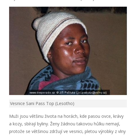
Vesnice Sani Pass Top (Lesotho)
Muži jsou většinu života na horách, kde pasou ovce, krávy
a kozy, sbírají byliny. Ženy žádnou takovou hůlku nemají,
protože se většinou zdržují ve vesnici, pletou výrobky z vlny