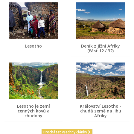
Lesotho
Deník z Jižní Afriky
(část 12 / 32)
Lesotho je zemí
Království Lesotho -
cenných kovů a
chudá země na jihu
chudoby
Afriky
Procházet všechny články