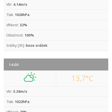
Vítr:
4.14m/s
Tlak:
1026hPa
Vlhkost:
32%
Oblačnost:
100%
Srážky [3h]:
beze srážek
14:00
13,7°C
Vítr:
5.36m/s
Tlak:
1022hPa
Vlhkost:
28%