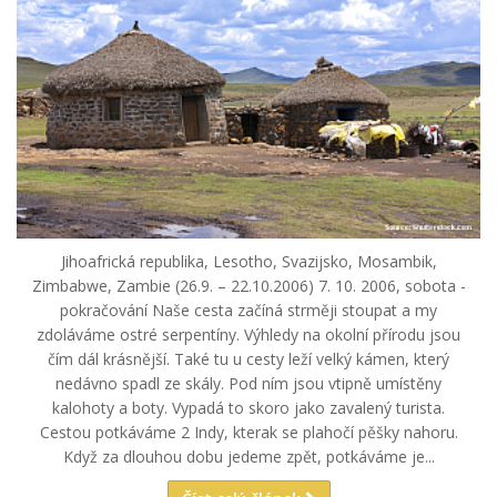
Jihoafrická republika, Lesotho, Svazijsko, Mosambik,
Zimbabwe, Zambie (26.9. – 22.10.2006) 7. 10. 2006, sobota -
pokračování Naše cesta začíná strměji stoupat a my
zdoláváme ostré serpentíny. Výhledy na okolní přírodu jsou
čím dál krásnější. Také tu u cesty leží velký kámen, který
nedávno spadl ze skály. Pod ním jsou vtipně umístěny
kalohoty a boty. Vypadá to skoro jako zavalený turista.
Cestou potkáváme 2 Indy, kterak se plahočí pěšky nahoru.
Když za dlouhou dobu jedeme zpět, potkáváme je...