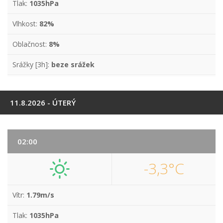
Tlak:
1035hPa
Vlhkost:
82%
Oblačnost:
8%
Srážky [3h]:
beze srážek
11.8.2026 - ÚTERÝ
02:00
-3,3°C
Vítr:
1.79m/s
Tlak:
1035hPa