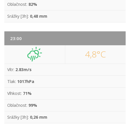
Oblačnost:
82%
Srážky [3h]:
0,48 mm
23:00
4,8°C
Vítr:
2.83m/s
Tlak:
1017hPa
Vlhkost:
71%
Oblačnost:
99%
Srážky [3h]:
0,26 mm