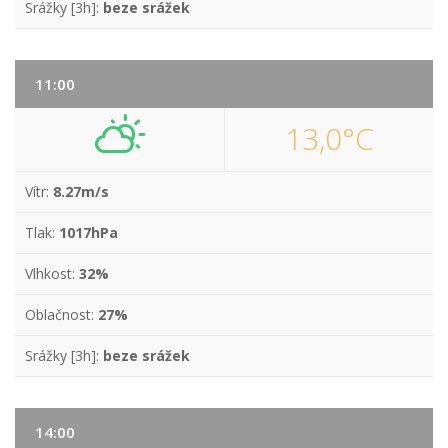
Srážky [3h]:
beze srážek
11:00
13,0°C
Vítr:
8.27m/s
Tlak:
1017hPa
Vlhkost:
32%
Oblačnost:
27%
Srážky [3h]:
beze srážek
14:00