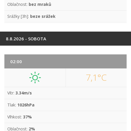
Oblačnost:
bez mraků
Srážky [3h]:
beze srážek
8.8.2026 - SOBOTA
02:00
7,1°C
Vítr:
3.34m/s
Tlak:
1026hPa
Vlhkost:
37%
Oblačnost:
2%