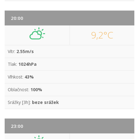
20:00
9,2°C
Vítr:
2.55m/s
Tlak:
1024hPa
Vlhkost:
43%
Oblačnost:
100%
Srážky [3h]:
beze srážek
23:00