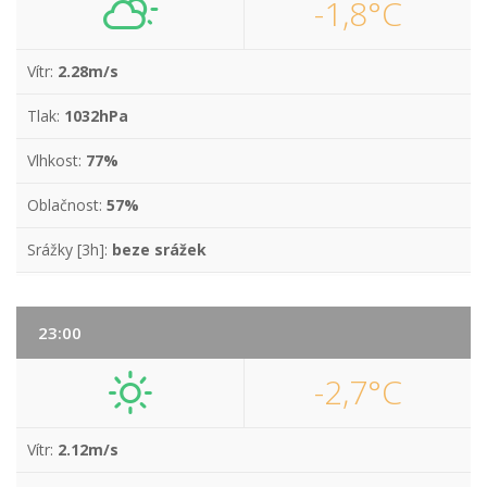
-1,8°C
Vítr:
2.28m/s
Tlak:
1032hPa
Vlhkost:
77%
Oblačnost:
57%
Srážky [3h]:
beze srážek
23:00
-2,7°C
Vítr:
2.12m/s