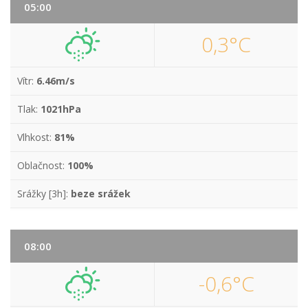
05:00
0,3°C
Vítr:
6.46m/s
Tlak:
1021hPa
Vlhkost:
81%
Oblačnost:
100%
Srážky [3h]:
beze srážek
08:00
-0,6°C