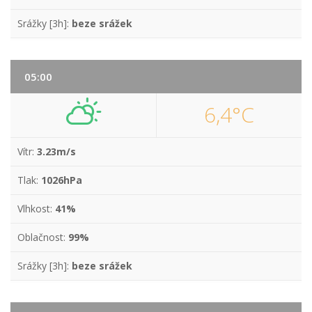
Srážky [3h]:
beze srážek
05:00
6,4°C
Vítr:
3.23m/s
Tlak:
1026hPa
Vlhkost:
41%
Oblačnost:
99%
Srážky [3h]:
beze srážek