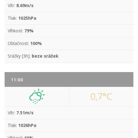
Vítr:
8.69m/s
Tlak:
1025hPa
Vlhkost:
79%
Oblačnost:
100%
Srážky [3h]:
beze srážek
11:00
0,7°C
Vítr:
7.51m/s
Tlak:
1026hPa
Vlhkost:
66%