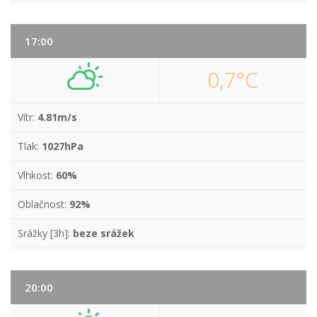
17:00
0,7°C
Vítr:
4.81m/s
Tlak:
1027hPa
Vlhkost:
60%
Oblačnost:
92%
Srážky [3h]:
beze srážek
20:00