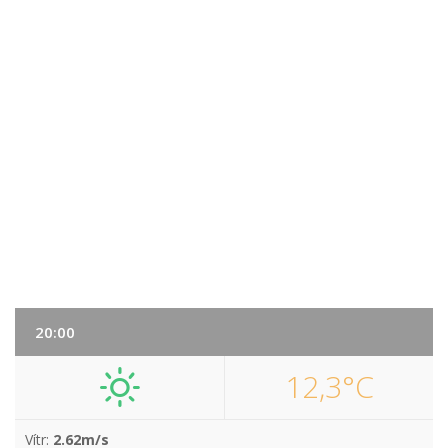
20:00
12,3°C
Vítr:
2.62m/s