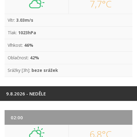
7,7°C
Vítr:
3.03m/s
Tlak:
1023hPa
Vlhkost:
46%
Oblačnost:
42%
Srážky [3h]:
beze srážek
9.8.2026 - NEDĚLE
02:00
6,8°C