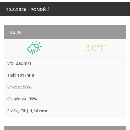
10.8.2026 - PONDĚLÍ
02:00
3,0°C
Vítr:
2.65m/s
Tlak:
1017hPa
Vlhkost:
90%
Oblačnost:
99%
Srážky [3h]:
1,16 mm