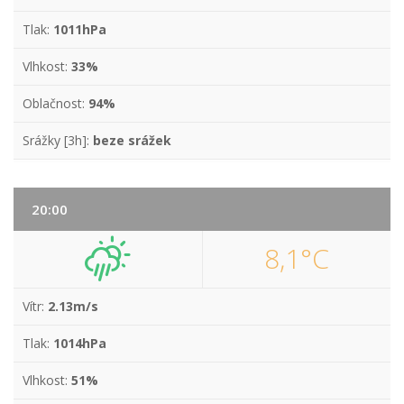
Tlak:
1011hPa
Vlhkost:
33%
Oblačnost:
94%
Srážky [3h]:
beze srážek
20:00
8,1°C
Vítr:
2.13m/s
Tlak:
1014hPa
Vlhkost:
51%