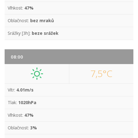
Vlhkost:
47%
Oblačnost:
bez mraků
Srážky [3h]:
beze srážek
08:00
7,5°C
Vítr:
4.01m/s
Tlak:
1020hPa
Vlhkost:
47%
Oblačnost:
3%