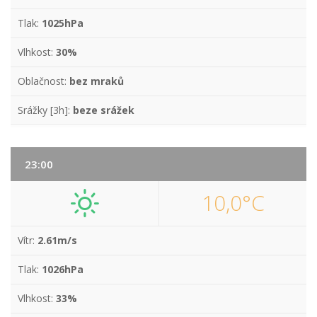
Tlak:
1025hPa
Vlhkost:
30%
Oblačnost:
bez mraků
Srážky [3h]:
beze srážek
23:00
10,0°C
Vítr:
2.61m/s
Tlak:
1026hPa
Vlhkost:
33%