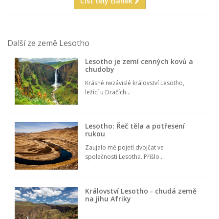
Číst celý článek
Další ze země Lesotho
Lesotho je zemí cenných kovů a
chudoby
Krásné nezávislé království Lesotho,
ležící u Dračích...
Lesotho: Řeč těla a potřesení
rukou
Zaujalo mě pojetí dvojčat ve
společnosti Lesotha. Přišlo...
Království Lesotho - chudá země
na jihu Afriky