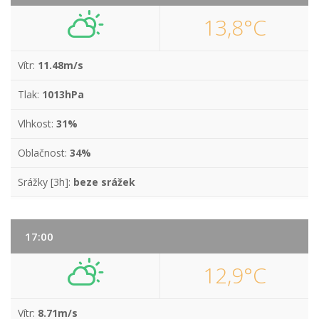
13,8°C
Vítr:
11.48m/s
Tlak:
1013hPa
Vlhkost:
31%
Oblačnost:
34%
Srážky [3h]:
beze srážek
17:00
12,9°C
Vítr:
8.71m/s