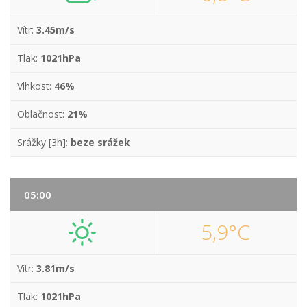
Vítr:
3.45m/s
Tlak:
1021hPa
Vlhkost:
46%
Oblačnost:
21%
Srážky [3h]:
beze srážek
05:00
5,9°C
Vítr:
3.81m/s
Tlak:
1021hPa