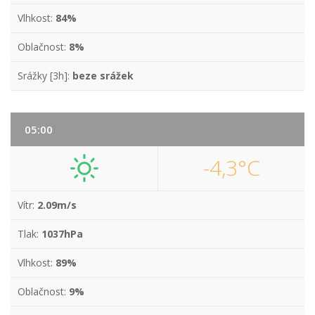
Vlhkost:
84%
Oblačnost:
8%
Srážky [3h]:
beze srážek
05:00
-4,3°C
Vítr:
2.09m/s
Tlak:
1037hPa
Vlhkost:
89%
Oblačnost:
9%