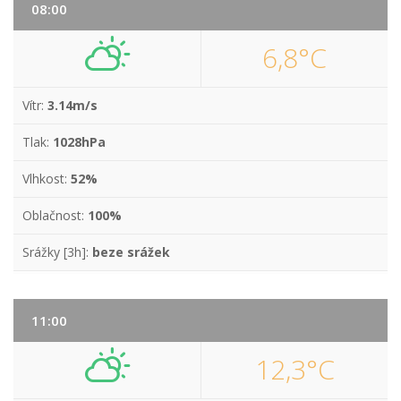
08:00
6,8°C
Vítr:
3.14m/s
Tlak:
1028hPa
Vlhkost:
52%
Oblačnost:
100%
Srážky [3h]:
beze srážek
11:00
12,3°C