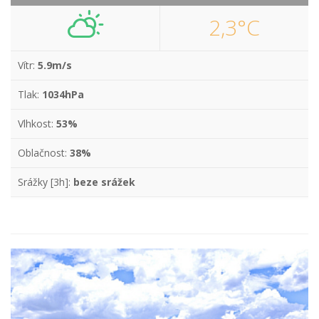
2,3°C
Vítr:
5.9m/s
Tlak:
1034hPa
Vlhkost:
53%
Oblačnost:
38%
Srážky [3h]:
beze srážek