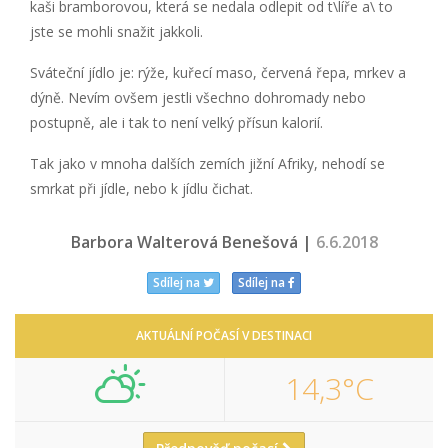
kaši bramborovou, která se nedala odlepit od t\líře a\ to
jste se mohli snažit jakkoli.
Sváteční jídlo je: rýže, kuřecí maso, červená řepa, mrkev a
dýně. Nevím ovšem jestli všechno dohromady nebo
postupně, ale i tak to není velký přísun kalorií.
Tak jako v mnoha dalších zemích jižní Afriky, nehodí se
smrkat při jídle, nebo k jídlu čichat.
Barbora Walterová Benešová |
6.6.2018
Sdílej na
Sdílej na
AKTUÁLNÍ POČASÍ V DESTINACI
14,3°C