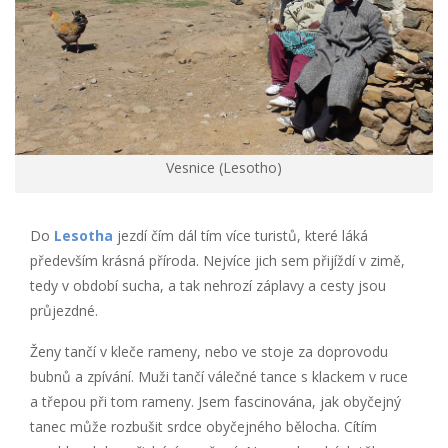
Vesnice (Lesotho)
Do
Lesotha
jezdí čím dál tím více turistů, které láká
především krásná příroda. Nejvíce jich sem přijíždí v zimě,
tedy v období sucha, a tak nehrozí záplavy a cesty jsou
průjezdné.
Ženy tančí v kleče rameny, nebo ve stoje za doprovodu
bubnů a zpívání. Muži tančí válečné tance s klackem v ruce
a třepou při tom rameny. Jsem fascinována, jak obyčejný
tanec může rozbušit srdce obyčejného bělocha. Cítím