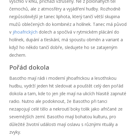
vyschlo v krku, přichází vzrušený. Ne z polonahých těl
černochů, ale z atmosféry a vyjádření hudby. Rozhodně
nejpůsobivější je tanec liphota, který tančí větší skupina
mužů oblečených do kombinéz a holínek. Tanec má původ
v
jihoafrických
dolech a spočívá v rytmickém plácání do
holínek, dupání a tleskání, má spoustu obměn a variant a
když ho někdo tančí dobře, sledujete ho se zatajeným
dechem.
Pořád dokola
Basotho mají rádi i moderní jihoafrickou a lesothskou
hudbu, vydrží jeden hit sledovat a pouštět celý den pořád
dokola a tam, kde to jen jde mají na ulicích hlasitě zapnuté
radio. Nutno ale podoknout, že Basotho při tanci
nezapojují celé tělo a nekroutí boky tolik jako afričané ze
severnějších zemí. Basotho mají bohatou kulturu, pro
důležité životní události mají oslavu s různými rituály a
zvyky.