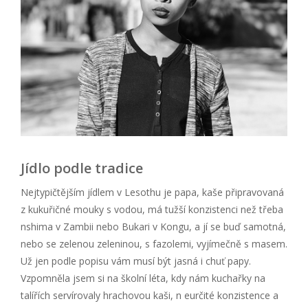
Jídlo podle tradice
Nejtypičtějším jídlem v Lesothu je papa, kaše připravovaná
z kukuřičné mouky s vodou, má tužší konzistenci než třeba
nshima v Zambii nebo Bukari v Kongu, a jí se buď samotná,
nebo se zelenou zeleninou, s fazolemi, vyjímečně s masem.
Už jen podle popisu vám musí být jasná i chuť papy.
Vzpomněla jsem si na školní léta, kdy nám kuchařky na
talířích servírovaly hrachovou kaši, n eurčité konzistence a