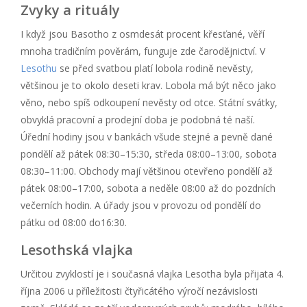
Zvyky a rituály
I když jsou Basotho z osmdesát procent křesťané, věří
mnoha tradičním pověrám, funguje zde čarodějnictví. V
Lesothu
se před svatbou platí lobola rodině nevěsty,
většinou je to okolo deseti krav. Lobola má být něco jako
věno, nebo spíš odkoupení nevěsty od otce. Státní svátky,
obvyklá pracovní a prodejní doba je podobná té naší.
Úřední hodiny jsou v bankách všude stejné a pevně dané
pondělí až pátek 08:30–15:30, středa 08:00–13:00, sobota
08:30–11:00. Obchody mají většinou otevřeno pondělí až
pátek 08:00–17:00, sobota a neděle 08:00 až do pozdních
večerních hodin. A úřady jsou v provozu od pondělí do
pátku od 08:00 do16:30.
Lesothská vlajka
Určitou zvyklostí je i současná vlajka Lesotha byla přijata 4.
října 2006 u příležitosti čtyřicátého výročí nezávislosti