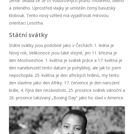
země. Skládá se ze tří vodorovných pruhů: modrého, bílého
a zeleného. Uprostřed vlajky je umístěn černý basutský
klobouk. Tento nový vzhled má vyjadřovat mírovou
orientaci Lesotha.
Státní svátky
Státní svátky jsou podobné jako v Čechách. 1. ledna je
Nový rok, Velikonoce jsou také stejné, jen 11. března je
den Moshoeshoe. 1. května je svátek práce a 17. května je
den nanebevzetí tento datum je pohyblivý, ale jak to jsem
nepochopila. 25. května je den afrických hrdinů, my tento
den slavíme jako den Afriky. 17. července je den narození
krále, 4. října den nezávislosti, 25. prosince svátek vánoční a
26. prosince takzvaný „Boxing Day“ jako ho slaví v Americe.