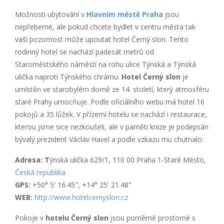
Možnosti ubytování v
Hlavním městě Praha
jsou
nepřeberné, ale pokud chcete bydlet v centru města tak
vaši pozornost může upoutat hotel Černý slon. Tento
rodinný hotel se nachází padesát metrů od
Staroměstského náměstí na rohu ulice Týnská a Týnská
ulička naproti Týnského chrámu.
Hotel Černý slon
je
umístěn ve starobylém domě ze 14. století, který atmosféru
staré Prahy umocňuje. Podle oficiálního webu má hotel 16
pokojů a 35 lůžek. V přízemí hotelu se nachází i restaurace,
kterou jsme sice nezkoušeli, ale v paměti knize je podepsán
bývalý prezident Václav Havel a podle vzkazu mu chutnalo.
Adresa: T
ýnská ulička 629/1, 110 00 Praha 1-Staré Město,
Česká republika
GPS:
+50° 5' 16.45", +14° 25' 21.48"
WEB:
http://www.hotelcernyslon.cz
Pokoje v
hotelu Černý slon
jsou poměrně prostorné s