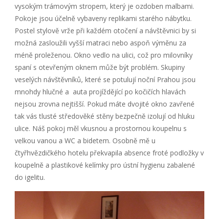
vysokým trámovým stropem, který je ozdoben malbami.
Pokoje jsou účelně vybaveny replikami starého nábytku.
Postel stylově vrže při každém otočení a návštěvnici by si
možná zasloužili vyšší matraci nebo aspoň výměnu za
méně proleženou. Okno vedlo na ulici, což pro milovníky
spaní s otevřeným oknem může být problém. Skupiny
veselých návštěvníků, které se potulují noční Prahou jsou
mnohdy hlučné a auta projíždějící po kočičích hlavách
nejsou zrovna nejtišší. Pokud máte dvojité okno zavřené
tak vás tlusté středověké stěny bezpečně izolují od hluku
ulice. Náš pokoj měl vkusnou a prostornou koupelnu s
velkou vanou a WC a bidetem. Osobně mě u
čtyřhvězdičkého hotelu překvapila absence froté podložky v
koupelně a plastikové kelímky pro ústní hygienu zabalené
do igelitu.