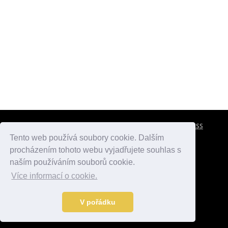
CESTOVNÍ POJIŠTĚNÍ
KONTAKTY
REKLAMA
RSS
Tento web používá soubory cookie. Dalším
procházením tohoto webu vyjadřujete souhlas s
atlasmest.cz
atlaspamatek.info
atlaszemi.info
naším používáním souborů cookie.
Více informací o cookie.
© 2005 - 2026 Desperado.cz. Všechna práva vyhrazena.
Data o počasí jsou přebírána z
OpenWeather
.
V pořádku
Kontakt:
mail@desperado.cz