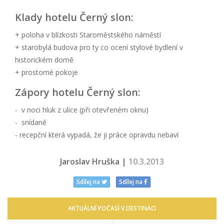
Klady hotelu Černý slon:
+ poloha v blízkosti Staroměstského náměstí
+ starobylá budova pro ty co ocení stylové bydlení v
historickém domě
+ prostorné pokoje
Zápory hotelu Černý slon:
- v noci hluk z ulice (při otevřeném oknu)
- snídaně
- recepční která vypadá, že ji práce opravdu nebaví
Jaroslav Hruška |
10.3.2013
Sdílej na
Sdílej na
AKTUÁLNÍ POČASÍ V DESTINACI