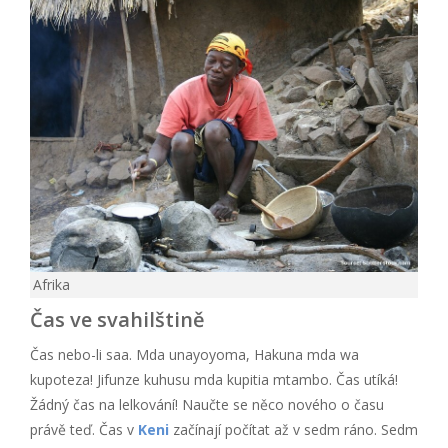
Afrika
Čas ve svahilštině
Čas nebo-li saa. Mda unayoyoma, Hakuna mda wa
kupoteza! Jifunze kuhusu mda kupitia mtambo. Čas utíká!
Žádný čas na lelkování! Naučte se něco nového o času
právě teď. Čas v
Keni
začínají počítat až v sedm ráno. Sedm