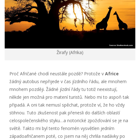
Žirafy (Afrika)
Proč Afričané chodí neustále pozdě? Protože v
Africe
žádný autobus nepřijede v čas jízdního řádu, ale mnohem
mnohem později. Žádné jízdní řády tu totiž neexistují,
někde jen možná pro matení turistů. Nebo mi to aspoň tak
připadá. A oni tak nemusí spěchat, protože ví, že ho vždy
stihnou. Tuto zkušenost pak přenesli do dalších oblastí
celospolečenského styku…a notorické zpožďování se je na
světě. Takto mi byl tento fenomén vysvětlen jedním
západoafričanem poté, co jsem na něj chrlila nadávky po