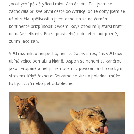
„pouhých“ pětačtyřiceti minutách čekání. Tak jsem se
zachovala při své první cestě do
Afriky
, od té doby jsem se
už obrněla trpělivostí a jsem ochotna se na černém
kontinentě přizpůsobit. Ovšem, když chodí můj starší bratr
na naše setkaní v Praze pravidelně o deset minut pozdě,
zuřím jako saň.
V
Africe
nikdo nespěchá, není tu žádný stres, čas v
Africe
ubíhá velice pomalu a klidně. Aspoň se nehoní za kariérou
jako Evropané a netrpí nemocemi z povolání a chronickým
stresem. Když řeknete: Setkáme se zítra v poledne, může
to být i čtyři nebo pět odpoledne.