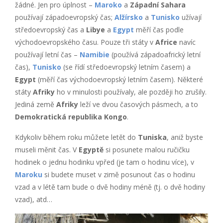
žádné. Jen pro úplnost –
Maroko
a
Západní Sahara
používají západoevropský čas;
Alžírsko
a
Tunisko
užívají
středoevropský čas a
Libye
a
Egypt
měří čas podle
východoevropského času. Pouze tři státy v
Africe
navíc
používají letní čas –
Namibie
(používá západoafrický letní
čas),
Tunisko
(se řídí středoevropský letním časem) a
Egypt
(měří čas východoevropský letním časem). Některé
státy
Afriky
ho v minulosti používaly, ale později ho zrušily.
Jediná země
Afriky
leží ve dvou časových pásmech, a to
Demokratická republika Kongo
.
Kdykoliv během roku můžete letět do
Tuniska
, aniž byste
museli měnit čas. V
Egyptě
si posunete malou ručičku
hodinek o jednu hodinku vpřed (je tam o hodinu více), v
Maroku
si budete muset v zimě posunout čas o hodinu
vzad a v létě tam bude o dvě hodiny méně (tj. o dvě hodiny
vzad), atd…