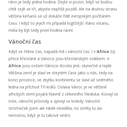
ráno je tedy jedna hodina. Dejte si pozor, když se budou
chtít sejít ve tři, abyste nepřišli pozdě. Ale na druhou stranu
většina keňanů se už dokáže řídit evropským počítáním
času. I když to jejich mi připadá logičtější. Ráno vstanu,
měla by být tedy první hodina ranní.
Vánoční čas
Když se řekne čas, napadá mě i vánoční čas. I v
Africe
žijí
přece křesťané a Vánoce jsou křesťanským svátkem. V
Africe
jsou ovšem Vánoce docela jiné, slunečné a teplé.
Většina zemí je slaví ve stejném čase jako u nás, tedy na
konci prosince, ve zbytku kontinentu se slaví až sedmého
ledna na příchod Tří králů. Oslava Vánoc je ve většině
afrických zemí pojatá hlavně z církevního hlediska. Konají se
mše, vánoční průvody a zpívají se koledy. Vánoční
stromeček jsem ale nikde neviděla, no smrky tu asi
nerostou, když je tu takové vedro.