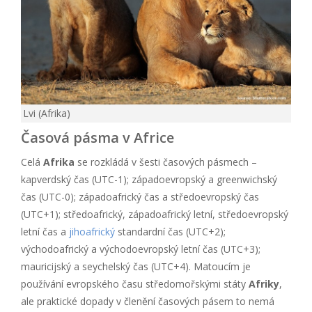
Lvi (Afrika)
Časová pásma v Africe
Celá
Afrika
se rozkládá v šesti časových pásmech –
kapverdský čas (UTC-1); západoevropský a greenwichský
čas (UTC-0); západoafrický čas a středoevropský čas
(UTC+1); středoafrický, západoafrický letní, středoevropský
letní čas a
jihoafrický
standardní čas (UTC+2);
východoafrický a východoevropský letní čas (UTC+3);
mauricijský a seychelský čas (UTC+4). Matoucím je
používání evropského času středomořskými státy
Afriky
,
ale praktické dopady v členění časových pásem to nemá