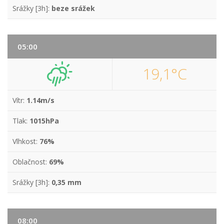
Srážky [3h]:
beze srážek
05:00
19,1°C
Vítr:
1.14m/s
Tlak:
1015hPa
Vlhkost:
76%
Oblačnost:
69%
Srážky [3h]:
0,35 mm
08:00