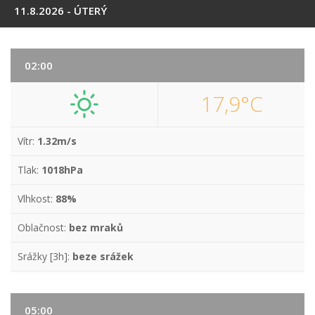
11.8.2026 - ÚTERÝ
02:00
17,9°C
Vítr:
1.32m/s
Tlak:
1018hPa
Vlhkost:
88%
Oblačnost:
bez mraků
Srážky [3h]:
beze srážek
05:00