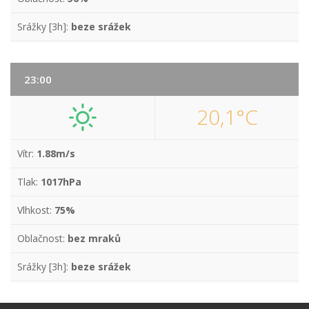
Srážky [3h]:
beze srážek
23:00
20,1°C
Vítr:
1.88m/s
Tlak:
1017hPa
Vlhkost:
75%
Oblačnost:
bez mraků
Srážky [3h]:
beze srážek