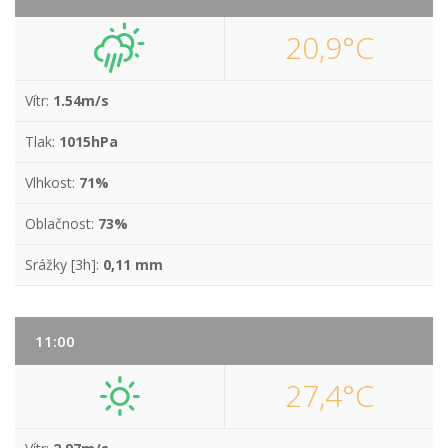
20,9°C
Vítr:
1.54m/s
Tlak:
1015hPa
Vlhkost:
71%
Oblačnost:
73%
Srážky [3h]:
0,11 mm
11:00
27,4°C