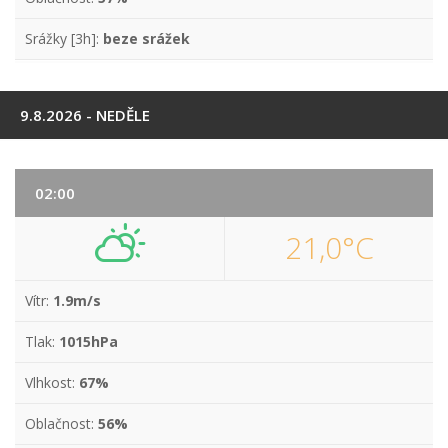
Srážky [3h]:
beze srážek
9.8.2026 - NEDĚLE
02:00
21,0°C
Vítr:
1.9m/s
Tlak:
1015hPa
Vlhkost:
67%
Oblačnost:
56%