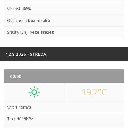
Vlhkost:
66%
Oblačnost:
bez mraků
Srážky [3h]:
beze srážek
12.8.2026 - STŘEDA
02:00
19,7°C
Vítr:
1.19m/s
Tlak:
1019hPa