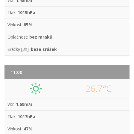
Vítr:
1.43m/s
Tlak:
1019hPa
Vlhkost:
85%
Oblačnost:
bez mraků
Srážky [3h]:
beze srážek
11:00
26,7°C
Vítr:
1.69m/s
Tlak:
1017hPa
Vlhkost:
47%