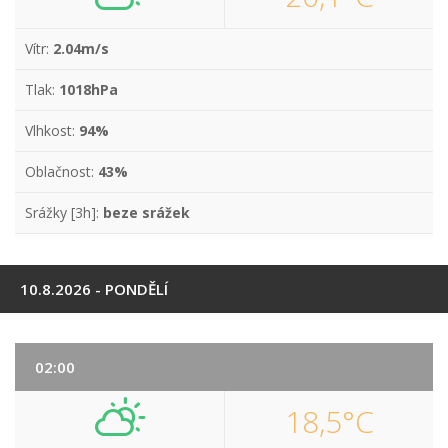
Vítr:
2.04m/s
Tlak:
1018hPa
Vlhkost:
94%
Oblačnost:
43%
Srážky [3h]:
beze srážek
10.8.2026 - PONDĚLÍ
02:00
18,5°C