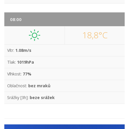
08:00
18,8°C
Vítr:
1.08m/s
Tlak:
1019hPa
Vlhkost:
77%
Oblačnost:
bez mraků
Srážky [3h]:
beze srážek