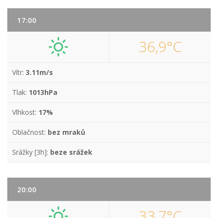
17:00
36,9°C
Vítr:
3.11m/s
Tlak:
1013hPa
Vlhkost:
17%
Oblačnost:
bez mraků
Srážky [3h]:
beze srážek
20:00
33,7°C