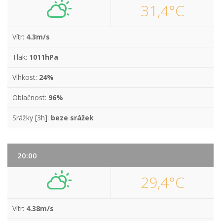
31,4°C
Vítr:
4.3m/s
Tlak:
1011hPa
Vlhkost:
24%
Oblačnost:
96%
Srážky [3h]:
beze srážek
20:00
29,4°C
Vítr:
4.38m/s