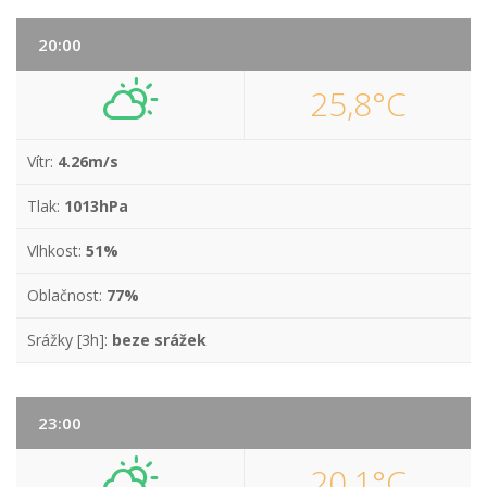
20:00
25,8°C
Vítr:
4.26m/s
Tlak:
1013hPa
Vlhkost:
51%
Oblačnost:
77%
Srážky [3h]:
beze srážek
23:00
20,1°C