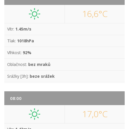
16,6°C
Vítr:
1.45m/s
Tlak:
1018hPa
Vlhkost:
92%
Oblačnost:
bez mraků
Srážky [3h]:
beze srážek
08:00
17,0°C