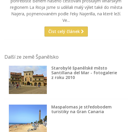
pohřebiště Během našeho cestování proslulým vinařským
regionem La Rioja jsme si udělali malý výlet také do města
Najera, pojmenovaném podle řeky Najerilla, na které leží.
Ve...
Číst celý článek
Další ze země Španělsko
Starobylé španělské město
Santillana del Mar - fotogalerie
z roku 2010
Maspalomas je středobodem
turistiky na Gran Canaria