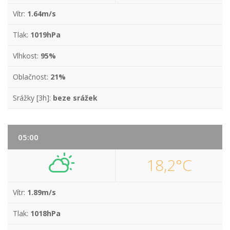
Vítr:
1.64m/s
Tlak:
1019hPa
Vlhkost:
95%
Oblačnost:
21%
Srážky [3h]:
beze srážek
05:00
18,2°C
Vítr:
1.89m/s
Tlak:
1018hPa