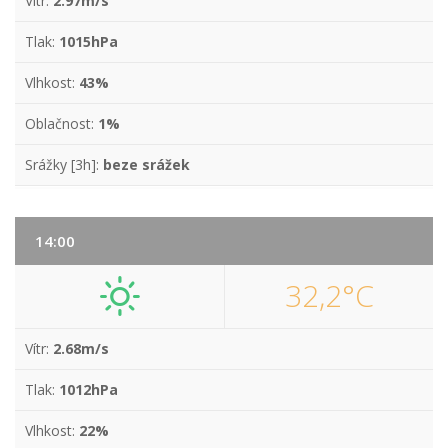
Vítr:
2.97m/s
Tlak:
1015hPa
Vlhkost:
43%
Oblačnost:
1%
Srážky [3h]:
beze srážek
14:00
32,2°C
Vítr:
2.68m/s
Tlak:
1012hPa
Vlhkost:
22%