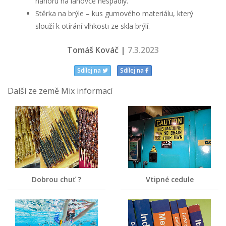
nahoru na lanovce nespadly.
Stěrka na brýle – kus gumového materiálu, který
slouží k otírání vlhkosti ze skla brýlí.
Tomáš Kováč |
7.3.2023
Sdílej na
Sdílej na
Další ze země Mix informací
Dobrou chuť ?
Vtipné cedule