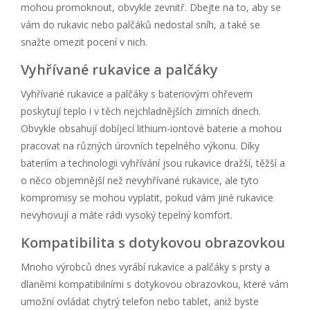
mohou promoknout, obvykle zevnitř. Dbejte na to, aby se
vám do rukavic nebo palčáků nedostal sníh, a také se
snažte omezit pocení v nich.
Vyhřívané rukavice a palčáky
Vyhřívané rukavice a palčáky s bateriovým ohřevem
poskytují teplo i v těch nejchladnějších zimních dnech.
Obvykle obsahují dobíjecí lithium-iontové baterie a mohou
pracovat na různých úrovních tepelného výkonu. Díky
bateriím a technologii vyhřívání jsou rukavice dražší, těžší a
o něco objemnější než nevyhřívané rukavice, ale tyto
kompromisy se mohou vyplatit, pokud vám jiné rukavice
nevyhovují a máte rádi vysoký tepelný komfort.
Kompatibilita s dotykovou obrazovkou
Mnoho výrobců dnes vyrábí rukavice a palčáky s prsty a
dlaněmi kompatibilními s dotykovou obrazovkou, které vám
umožní ovládat chytrý telefon nebo tablet, aniž byste