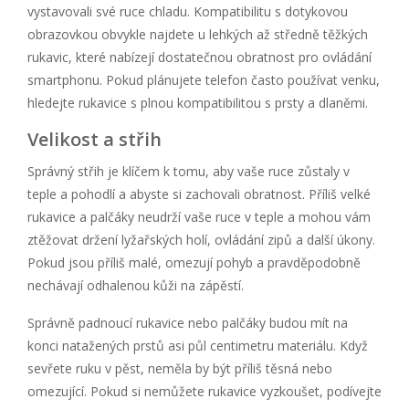
vystavovali své ruce chladu. Kompatibilitu s dotykovou
obrazovkou obvykle najdete u lehkých až středně těžkých
rukavic, které nabízejí dostatečnou obratnost pro ovládání
smartphonu. Pokud plánujete telefon často používat venku,
hledejte rukavice s plnou kompatibilitou s prsty a dlaněmi.
Velikost a střih
Správný střih je klíčem k tomu, aby vaše ruce zůstaly v
teple a pohodlí a abyste si zachovali obratnost. Příliš velké
rukavice a palčáky neudrží vaše ruce v teple a mohou vám
ztěžovat držení lyžařských holí, ovládání zipů a další úkony.
Pokud jsou příliš malé, omezují pohyb a pravděpodobně
nechávají odhalenou kůži na zápěstí.
Správně padnoucí rukavice nebo palčáky budou mít na
konci natažených prstů asi půl centimetru materiálu. Když
sevřete ruku v pěst, neměla by být příliš těsná nebo
omezující. Pokud si nemůžete rukavice vyzkoušet, podívejte