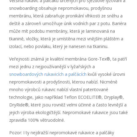
Většina rukavic a palčáků určených pro sjezdové lyžování a
snowboarding obsahuje nepromokavou, prodyšnou
membránu, která zabraňuje pronikání vlhkosti ze sněhu a
deště a zároveň umožňuje únik vodních par z potu. Bariéra
může mít podobu membrány, která je laminovaná na
tkanině, vložky, která je umístěna mezi vnějším pláštěm a
izolací, nebo povlaku, který je nanesen na tkaninu.
Veřejnosti známá je kvalitní membrána Gore-Tex®, ta patří
mezi jednu z nejpoužívanější v lyžařských a
snowboardových rukavicích a palčácích
kvůli vysoké úrovni
nepromokavosti a prodyšnosti, kterou nabízí. Nicméně
mnoho výrobců rukavic nabízí vlastní patentované
technologie, jako například Teflon ECOELITE®, Dryplay®,
DryRide®, které jsou rovněž velmi účinné a často levnější a
jejich výroba ekologičtější. Nepromokavé rukavice jsou také
zpravidla 100% větruodolné.
Pozor: I ty nejdražší nepromokavé rukavice a palčáky