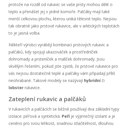
protože na rozdíl od rukavic se vaše prsty mohou dělit o
teplo a přenášet jej v jedné komoře. Palčáky mají také
menší celkovou plochu, kterou uniká tělesné teplo. Nejsou
tak obratné jako prstové rukavice, ale v arktických teplotách
to je jasná volba.
Někteří výrobci vyrábějí kombinaci prstových rukavic a
palčáků, kdy spojují ukazováček a prostředníček
dohromady a prsteníček a malíček dohromady. Jsou
skvělým řešením, pokud jste zjistili, že prstové rukavice pro
vás nejsou dostatečně teplé a palčáky vám připadají příliš
neohrabané. Takové modely se nazývají
hybridní
či
lobster
rukavice.
Zateplení rukavic a palčáků
V rukavicích a palčácích se běžně používají dva základní typy
izolace: péřová a syntetická.
Peří
je výjimečný izolant a je
ceněno pro svou lehkost, snadnou stlačitelnost, dlouhou