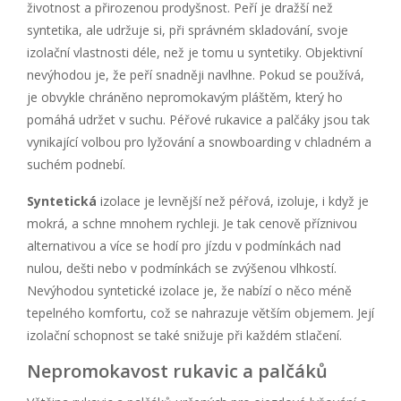
životnost a přirozenou prodyšnost. Peří je dražší než
syntetika, ale udržuje si, při správném skladování, svoje
izolační vlastnosti déle, než je tomu u syntetiky. Objektivní
nevýhodou je, že peří snadněji navlhne. Pokud se používá,
je obvykle chráněno nepromokavým pláštěm, který ho
pomáhá udržet v suchu. Péřové rukavice a palčáky jsou tak
vynikající volbou pro lyžování a snowboarding v chladném a
suchém podnebí.
Syntetická
izolace je levnější než péřová, izoluje, i když je
mokrá, a schne mnohem rychleji. Je tak cenově příznivou
alternativou a více se hodí pro jízdu v podmínkách nad
nulou, dešti nebo v podmínkách se zvýšenou vlhkostí.
Nevýhodou syntetické izolace je, že nabízí o něco méně
tepelného komfortu, což se nahrazuje větším objemem. Její
izolační schopnost se také snižuje při každém stlačení.
Nepromokavost rukavic a palčáků