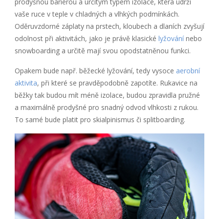
prodyšnou bariérou a určitým typem izolace, která udrží
vaše ruce v teple v chladných a vlhkých podmínkách.
Oděruvzdorné záplaty na prstech, kloubech a dlaních zvyšují
odolnost při aktivitách, jako je právě klasické
lyžování
nebo
snowboarding a určitě mají svou opodstatněnou funkci.
Opakem bude např. běžecké lyžování, tedy vysoce
aerobní
aktivita
, při které se pravděpodobně zapotíte. Rukavice na
běžky tak budou mít méně izolace, budou zpravidla pružné
a maximálně prodyšné pro snadný odvod vlhkosti z rukou.
To samé bude platit pro skialpinismus či splitboarding.