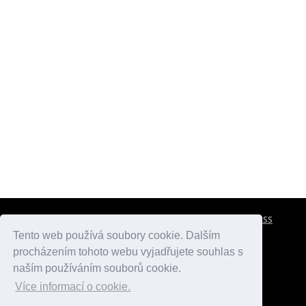
CESTOVNÍ POJIŠTĚNÍ
KONTAKTY
REKLAMA
RSS
Tento web používá soubory cookie. Dalším
procházením tohoto webu vyjadřujete souhlas s
atlasmest.cz
atlaspamatek.info
atlaszemi.info
naším používáním souborů cookie.
Více informací o cookie.
© 2005 - 2026 Desperado.cz. Všechna práva vyhrazena.