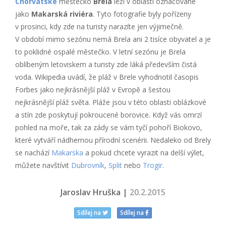
Chorvatské
městečko
Brela
leží v oblasti označované
jako
Makarská riviéra
. Tyto fotografie byly pořízeny
v prosinci, kdy zde na turisty narazíte jen výjimečně.
V období mimo sezónu nemá Brela ani 2 tisíce obyvatel a je
to poklidné ospalé městečko. V letní sezónu je Brela
oblíbeným letoviskem a turisty zde láká především čistá
voda. Wikipedia uvádí, že pláž v Brele vyhodnotil časopis
Forbes jako nejkrásnější pláž v Evropě a šestou
nejkrásnější pláž světa. Pláže jsou v této oblasti oblázkové
a stín zde poskytují pokroucené borovice. Když vás omrzí
pohled na moře, tak za zády se vám tyčí pohoří Biokovo,
které vytváří nádhernou přírodní scenérii. Nedaleko od Brely
se nachází
Makarska
a pokud chcete vyrazit na delší výlet,
můžete navštívit
Dubrovník
,
Split
nebo
Trogir
.
Jaroslav Hruška |
20.2.2015
Sdílej na
Sdílej na