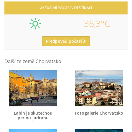
AKTUÁLNÍ POČASÍ V DESTINACI
36,3°C
Předpověď počasí
Další ze země Chorvatsko
Labin je skutečnou
Fotogalerie Chorvatsko
perlou Jadranu