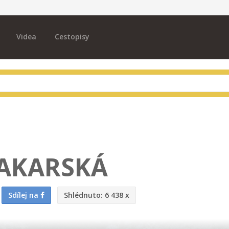
Videa
Cestopisy
AKARSKÁ
Sdílej na
Shlédnuto:
6 438 x