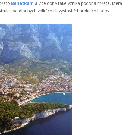
 město
Benátkám
a v té době také vzniká podoba města, která
rukci po dlouhých válkách i k výstavbě barokních budov.