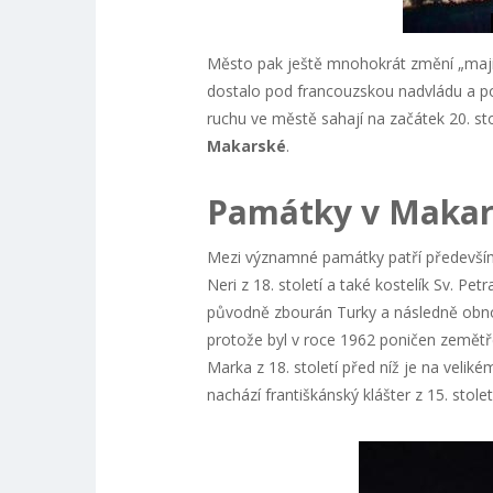
Město pak ještě mnohokrát změní „maji
dostalo pod francouzskou nadvládu a po 
ruchu ve městě sahají na začátek 20. stol
Makarské
.
Památky v Makar
Mezi významné památky patří především s
Neri z 18. století a také kostelík Sv. Pe
původně zbourán Turky a následně obnove
protože byl v roce 1962 poničen zemětř
Marka z 18. století před níž je na velik
nachází františkánský klášter z 15. stolet