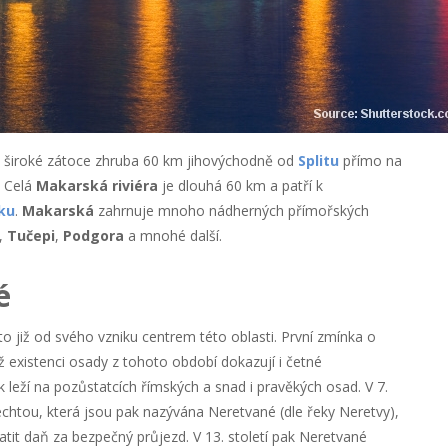
 v široké zátoce zhruba 60 km jihovýchodně od
Splitu
přímo na
. Celá
Makarská riviéra
je dlouhá 60 km a patří k
ku
.
Makarská
zahrnuje mnoho nádherných přímořských
,
Tučepi
,
Podgora
a mnohé další.
é
to již od svého vzniku centrem této oblasti. První zmínka o
ž existenci osady z tohoto období dokazují i četné
 leží na pozůstatcích římských a snad i pravěkých osad. V 7.
lechtou, která jsou pak nazývána Neretvané (dle řeky Neretvy),
latit daň za bezpečný průjezd. V 13. století pak Neretvané