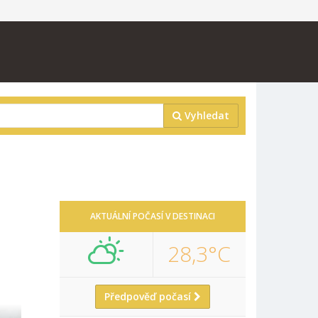
Vyhledat
AKTUÁLNÍ POČASÍ V DESTINACI
28,3°C
Předpověď počasí