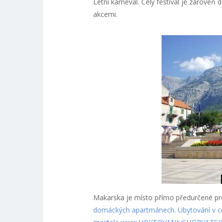
Letní karneval. Celý festival je zároveň
akcemi.
Makarska je místo přímo předurčené pr
domáckých apartmánech
.
Ubytování v c