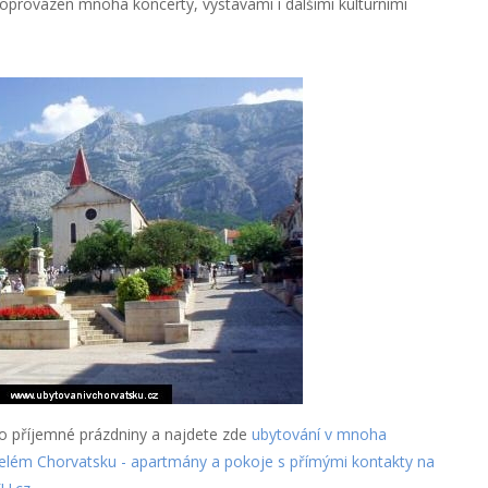
 doprovázen mnoha koncerty, výstavami i dalšími kulturními
o příjemné prázdniny a najdete zde
ubytování v mnoha
elém Chorvatsku - apartmány a pokoje s přímými kontakty na