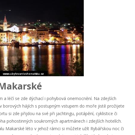
v Makarské
m a léčí se zde dýchací i pohybová onemocnění. Na zdejších
 v borových hájích s postupným vstupem do moře jistě prožijete
u si zde přijdou na své při jachtingu, potápění, cyklistice či
oha pohostinných soukromých apartmánech i zdejších hotelích.
valu Makarské léto v jehož rámci si můžete užít Rybářskou noc či