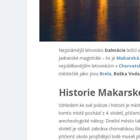
Nejznámější letovisko
Dalmácie
ležící
Jadranské magistrále – to je
Makarská
nejoblíbenějším letoviskům v
Chorvats
městeček jako jsou
Brela
,
Baška Voda
Historie Makarsk
Vzhledem ke své poloze i historii je měs
tomto místě pochází z 4. století, přičem
arecheologické nálezy. Dnešní město tak
století je oblast zabrána chorvatskou š
přičemž okolo projíždějící lodě museli p