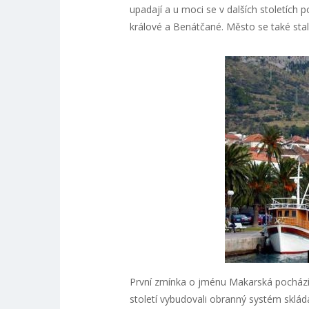
upadají a u moci se v dalších stoletích p
králové a Benátčané. Město se také st
První zmínka o jménu Makarská pochází 
století vybudovali obranný systém skláda