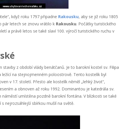
tele“, když roku 1797 připadne
Rakousku
, aby se již roku 1805
pár letech se znovu vrátilo k
Rakousku
. Počátky turistického
etí a právě letos se také slaví 100. výročí turistického ruchu v
ské
tavby z období vlády benátčanů. Je to barokní kostel sv. Filipa
tra ležící na stejnojmenném poloostrově. Tento kostelík byl
n v 17. století. Přesto ale kostelík něměl „lehký život“,
esením a obnoven až roku 1992. Dominantou je katedrála sv.
ém náměstí umístěna pozdně barokní fontána. V blízkosti se také
í s nejrozsáhlejší sbírkou mušlí na světě.