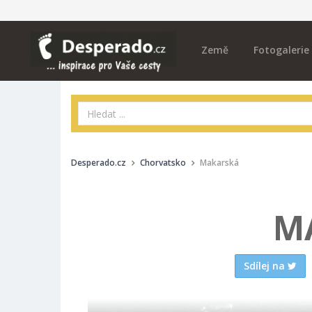
Země
Fotogalerie
Desperado.cz
Chorvatsko
Makarská
M
Sdílej na