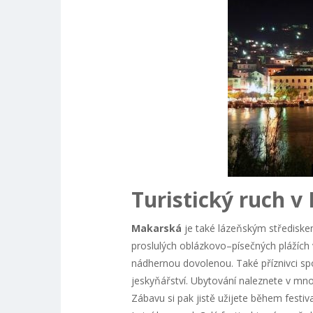
Turistický ruch 
Makarská
je také lázeňským střediske
proslulých oblázkovo–písečných plážích
nádhernou dovolenou. Také příznivci sport
jeskyňářství. Ubytování naleznete v mn
Zábavu si pak jistě užijete během festi