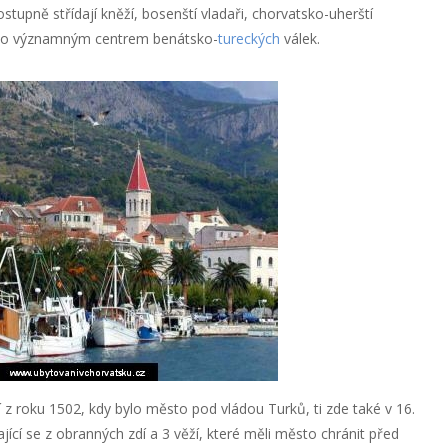
ostupně střídají kněží, bosenští vladaři, chorvatsko-uherští
alo významným centrem benátsko-
tureckých
válek.
z roku 1502, kdy bylo město pod vládou Turků, ti zde také v 16.
jící se z obranných zdí a 3 věží, které měli město chránit před