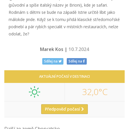
(původní a spíše italský název je Brioni), kde je safari.
Rodinám s dětmi se bude na západě Istrie určitě líbit jako
málokde jinde. Když se k tomu přidá klasické středomořské
podnebí a pár rybích specialit v místních restauracích, nelze
odolat, že?
Marek Kos |
10.7.2024
Sdílej na
Sdílej na
AKTUÁLNÍ POČASÍ V DESTINACI
32,0°C
Předpověď počasí
Další ze země Chorvatsko