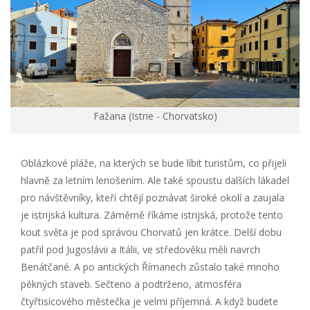
Fažana (Istrie - Chorvatsko)
Oblázkové pláže, na kterých se bude líbit turistům, co přijeli
hlavně za letním lenošením. Ale také spoustu dalších lákadel
pro návštěvníky, kteří chtějí poznávat široké okolí a zaujala
je istrijská kultura. Záměrně říkáme istrijská, protože tento
kout světa je pod správou Chorvatů jen krátce. Delší dobu
patřil pod Jugoslávii a Itálii, ve středověku měli navrch
Benátčané. A po antických Římanech zůstalo také mnoho
pěkných staveb. Sečteno a podtrženo, atmosféra
čtyřtisícového městečka je velmi příjemná. A když budete