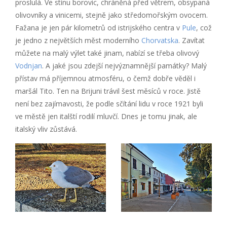
proslulá. Ve stínu borovic, chráněná před větrem, obsypaná
olivovníky a vinicemi, stejně jako středomořským ovocem.
Fažana je jen pár kilometrů od istrijského centra v
Pule
, což
je jedno z největších měst moderního
Chorvatska
. Zavítat
můžete na malý výlet také jinam, nabízí se třeba olivový
Vodnjan
. A jaké jsou zdejší nejvýznamnější památky? Malý
přístav má příjemnou atmosféru, o čemž dobře věděl i
maršál Tito. Ten na Brijuni trávil šest měsíců v roce. Jistě
není bez zajímavosti, že podle sčítání lidu v roce 1921 byli
ve městě jen italští rodilí mluvčí. Dnes je tomu jinak, ale
italský vliv zůstává.