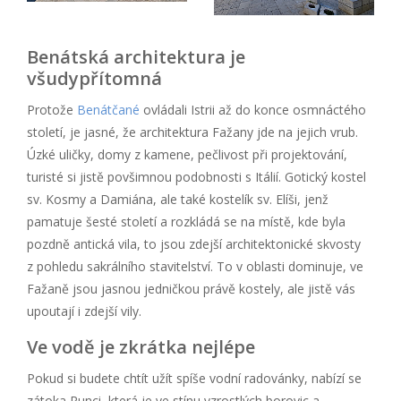
Benátská architektura je
všudypřítomná
Protože
Benátčané
ovládali Istrii až do konce osmnáctého
století, je jasné, že architektura Fažany jde na jejich vrub.
Úzké uličky, domy z kamene, pečlivost při projektování,
turisté si jistě povšimnou podobnosti s Itálií. Gotický kostel
sv. Kosmy a Damiána, ale také kostelík sv. Elíši, jenž
pamatuje šesté století a rozkládá se na místě, kde byla
pozdně antická vila, to jsou zdejší architektonické skvosty
z pohledu sakrálního stavitelství. To v oblasti dominuje, ve
Fažaně jsou jasnou jedničkou právě kostely, ale jistě vás
upoutají i zdejší vily.
Ve vodě je zkrátka nejlépe
Pokud si budete chtít užít spíše vodní radovánky, nabízí se
zátoka Runci, která je ve stínu vzrostlých borovic a