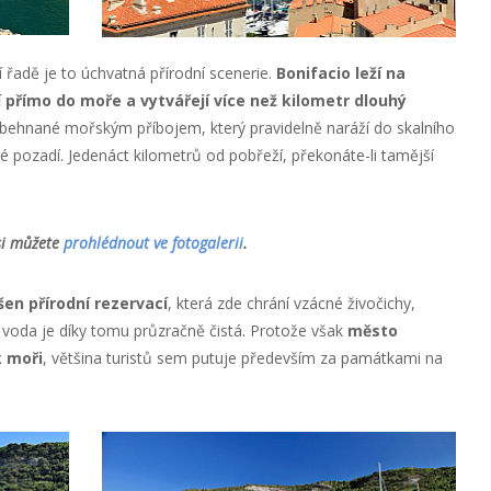
í řadě je to úchvatná přírodní scenerie.
Bonifacio leží na
přímo do moře a vytvářejí více než kilometr dlouhý
 obehnané mořským příbojem, který pravidelně naráží do skalního
vé pozadí. Jedenáct kilometrů od pobřeží, překonáte-li tamější
 si můžete
prohlédnout ve fotogalerii
.
šen přírodní rezervací
, která zde chrání vzácné živočichy,
 voda je díky tomu průzračně čistá. Protože však
město
 moři
, většina turistů sem putuje především za památkami na