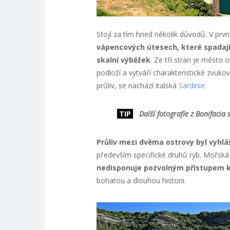
Stojí za tím hned několik důvodů. V prvn
vápencových útesech, které spadají 
skalní výběžek
. Ze tří stran je město
podloží a vytváří charakteristické zvuko
průliv, se nachází italská
Sardinie
.
TIP
Další fotografie z Bonifacia
Průliv mezi dvěma ostrovy byl vyhlá
především specifické druhů ryb. Mořská
nedisponuje pozvolným přístupem k
bohatou a dlouhou historii.