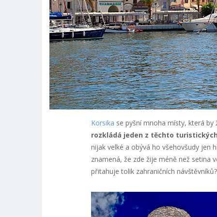
Korsika
se pyšní mnoha místy, která by 
rozkládá jeden z těchto turistický
nijak velké a obývá ho všehovšudy jen h
znamená, že zde žije méně než setina v
přitahuje tolik zahraničních návštěvníků?