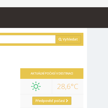
Vyhledat
AKTUÁLNÍ POČASÍ V DESTINACI
28,6°C
Předpověď počasí