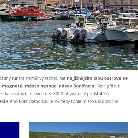
žádný turista neměl vynechat.
Na nejjižnějším cípu ostrova se
ch magnetů, město nesoucí název Bonifacio
. Není přitom
rstka místních, ne více než 3000 obyvatel. V podstatě to
eškerého korsického lidu. Proč tedy tohle místo každoročně