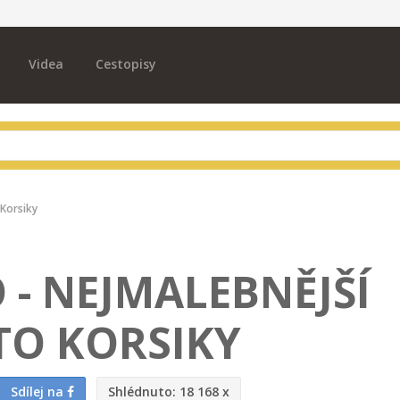
Videa
Cestopisy
 Korsiky
 - NEJMALEBNĚJŠÍ
TO KORSIKY
Sdílej na
Shlédnuto:
18 168 x