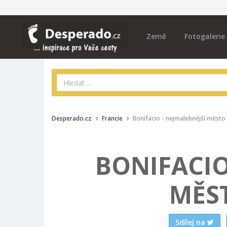
Země
Fotogalerie
Desperado.cz
Francie
Bonifacio - nejmalebnější město
BONIFACIO
MĚS
Sdílej na