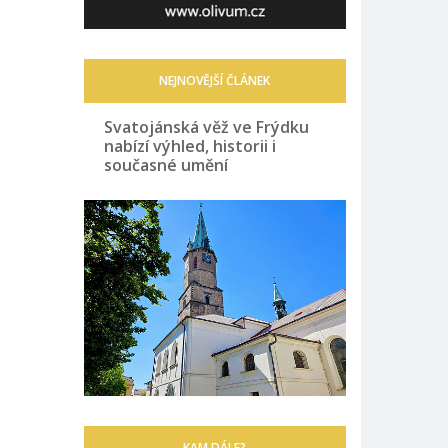
NEJNOVĚJŠÍ ČLÁNEK
Svatojánská věž ve Frýdku
nabízí výhled, historii i
současné umění
KAM DÁLE?