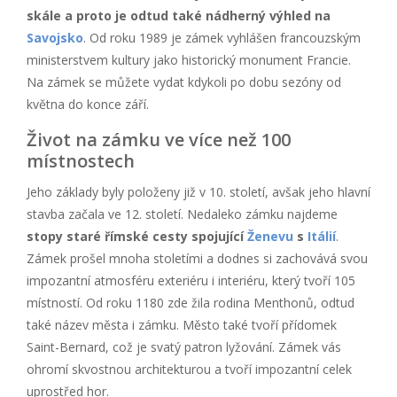
skále a proto je odtud také nádherný výhled na
Savojsko
. Od roku 1989 je zámek vyhlášen francouzským
ministerstvem kultury jako historický monument Francie.
Na zámek se můžete vydat kdykoli po dobu sezóny od
května do konce září.
Život na zámku ve více než 100
místnostech
Jeho základy byly položeny již v 10. století, avšak jeho hlavní
stavba začala ve 12. století. Nedaleko zámku najdeme
stopy staré římské cesty spojující
Ženevu
s
Itálií
.
Zámek prošel mnoha stoletími a dodnes si zachovává svou
impozantní atmosféru exteriéru i interiéru, který tvoří 105
místností. Od roku 1180 zde žila rodina Menthonů, odtud
také název města i zámku. Město také tvoří přídomek
Saint-Bernard, což je svatý patron lyžování. Zámek vás
ohromí skvostnou architekturou a tvoří impozantní celek
uprostřed hor.