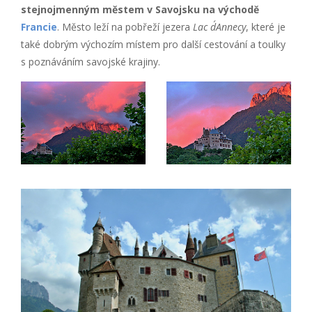
stejnojmenným městem v Savojsku na východě
Francie
. Město leží na pobřeží jezera
Lac d´Annecy
, které je
také dobrým výchozím místem pro další cestování a toulky
s poznáváním savojské krajiny.