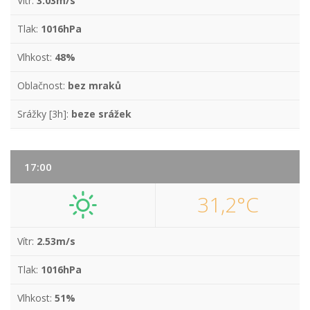
Vítr:
3.03m/s
Tlak:
1016hPa
Vlhkost:
48%
Oblačnost:
bez mraků
Srážky [3h]:
beze srážek
17:00
31,2°C
Vítr:
2.53m/s
Tlak:
1016hPa
Vlhkost:
51%