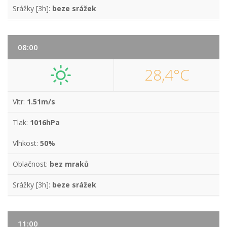
Srážky [3h]:
beze srážek
08:00
28,4°C
Vítr:
1.51m/s
Tlak:
1016hPa
Vlhkost:
50%
Oblačnost:
bez mraků
Srážky [3h]:
beze srážek
11:00