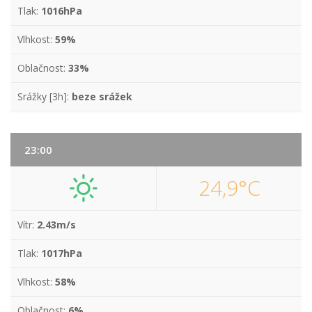
Tlak:
1016hPa
Vlhkost:
59%
Oblačnost:
33%
Srážky [3h]:
beze srážek
23:00
24,9°C
Vítr:
2.43m/s
Tlak:
1017hPa
Vlhkost:
58%
Oblačnost:
6%