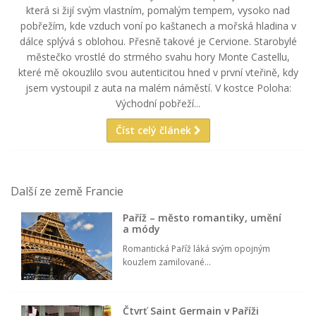
která si žijí svým vlastním, pomalým tempem, vysoko nad
pobřežím, kde vzduch voní po kaštanech a mořská hladina v
dálce splývá s oblohou. Přesně takové je Cervione. Starobylé
městečko vrostlé do strmého svahu hory Monte Castellu,
které mě okouzlilo svou autenticitou hned v první vteřině, kdy
jsem vystoupil z auta na malém náměstí. V kostce Poloha:
Východní pobřeží...
Číst celý článek
Další ze země Francie
Paříž – město romantiky, umění
a módy
Romantická Paříž láká svým opojným
kouzlem zamilované...
Čtvrť Saint Germain v Paříži