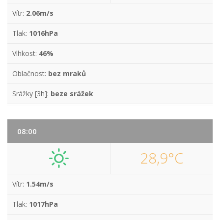
Vítr:
2.06m/s
Tlak:
1016hPa
Vlhkost:
46%
Oblačnost:
bez mraků
Srážky [3h]:
beze srážek
08:00
28,9°C
Vítr:
1.54m/s
Tlak:
1017hPa