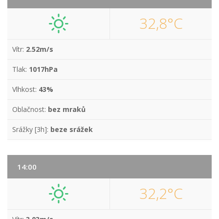
32,8°C
Vítr:
2.52m/s
Tlak:
1017hPa
Vlhkost:
43%
Oblačnost:
bez mraků
Srážky [3h]:
beze srážek
14:00
32,2°C