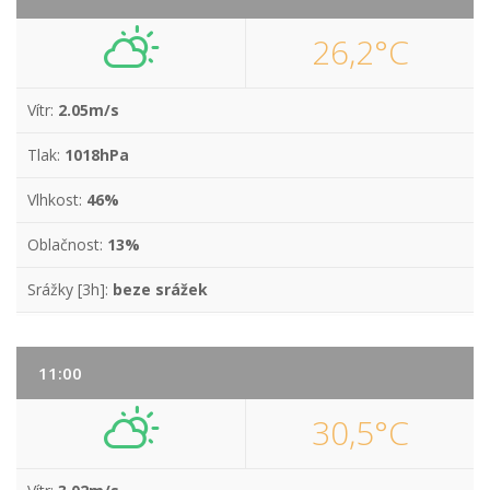
26,2°C
Vítr:
2.05m/s
Tlak:
1018hPa
Vlhkost:
46%
Oblačnost:
13%
Srážky [3h]:
beze srážek
11:00
30,5°C