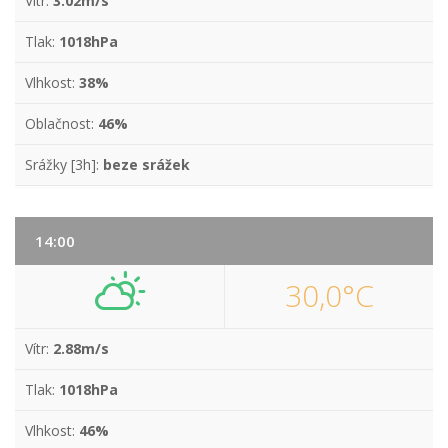
Vítr:
3.02m/s
Tlak:
1018hPa
Vlhkost:
38%
Oblačnost:
46%
Srážky [3h]:
beze srážek
14:00
30,0°C
Vítr:
2.88m/s
Tlak:
1018hPa
Vlhkost:
46%