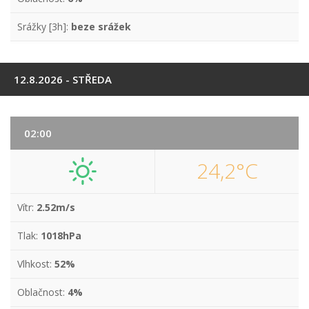
Srážky [3h]:
beze srážek
12.8.2026 - STŘEDA
02:00
24,2°C
Vítr:
2.52m/s
Tlak:
1018hPa
Vlhkost:
52%
Oblačnost:
4%