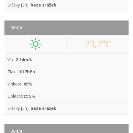
Srážky [3h]:
beze srážek
05:00
23,7°C
Vítr:
2.14m/s
Tlak:
1017hPa
Vlhkost:
49%
Oblačnost:
5%
Srážky [3h]:
beze srážek
08:00