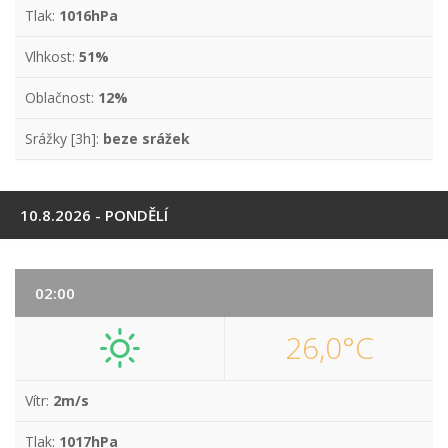
Tlak:
1016hPa
Vlhkost:
51%
Oblačnost:
12%
Srážky [3h]:
beze srážek
10.8.2026 - PONDĚLÍ
02:00
26,0°C
Vítr:
2m/s
Tlak:
1017hPa