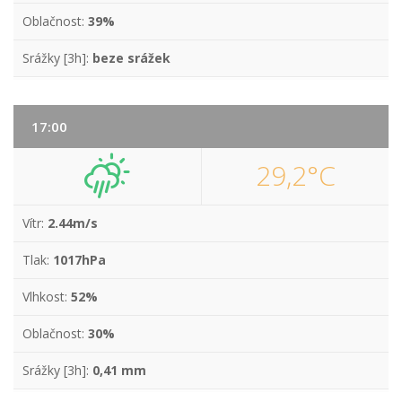
Oblačnost:
39%
Srážky [3h]:
beze srážek
17:00
29,2°C
Vítr:
2.44m/s
Tlak:
1017hPa
Vlhkost:
52%
Oblačnost:
30%
Srážky [3h]:
0,41 mm