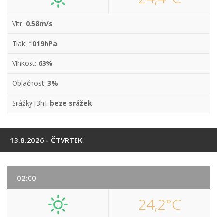
Vítr:
0.58m/s
Tlak:
1019hPa
Vlhkost:
63%
Oblačnost:
3%
Srážky [3h]:
beze srážek
13.8.2026 - ČTVRTEK
02:00
24,2°C