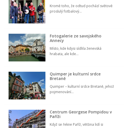
Kromě toho, že odtud pochází světově
proslulý fotbalový...
Fotogalerie ze savojského
Annecy
Místo, kde kdysi sídlila ženevská
hrabata, ale kde...
Quimper je kulturní srdce
Bretaně
Quimper – kulturní srdce Bretaně, jehož
pojmenování...
Centrum Georgese Pompidou v
Paříži
Když se řekne Paříž, většina lidí si