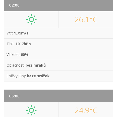
02:00
26,1°C
Vítr:
1.79m/s
Tlak:
1017hPa
Vlhkost:
60%
Oblačnost:
bez mraků
Srážky [3h]:
beze srážek
05:00
24,9°C