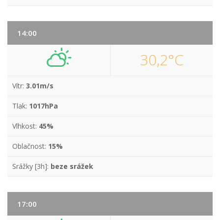
14:00
30,2°C
Vítr:
3.01m/s
Tlak:
1017hPa
Vlhkost:
45%
Oblačnost:
15%
Srážky [3h]:
beze srážek
17:00