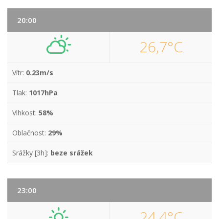
20:00
26,7°C
Vítr:
0.23m/s
Tlak:
1017hPa
Vlhkost:
58%
Oblačnost:
29%
Srážky [3h]:
beze srážek
23:00
24,4°C