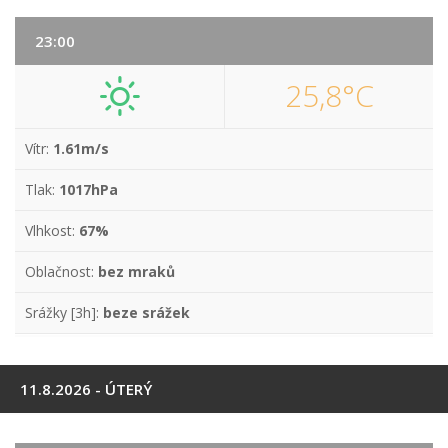
23:00
25,8°C
Vítr:
1.61m/s
Tlak:
1017hPa
Vlhkost:
67%
Oblačnost:
bez mraků
Srážky [3h]:
beze srážek
11.8.2026 - ÚTERÝ