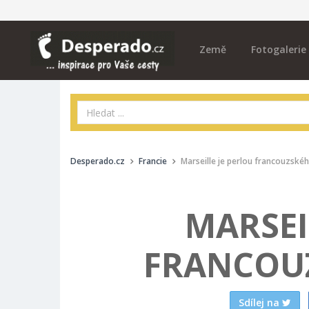
Země
Fotogalerie
Desperado.cz
Francie
Marseille je perlou francouzské
MARSEI
FRANCOU
Sdílej na