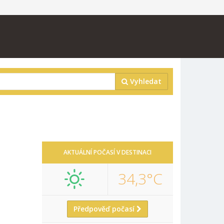
Vyhledat
AKTUÁLNÍ POČASÍ V DESTINACI
34,3°C
Předpověď počasí