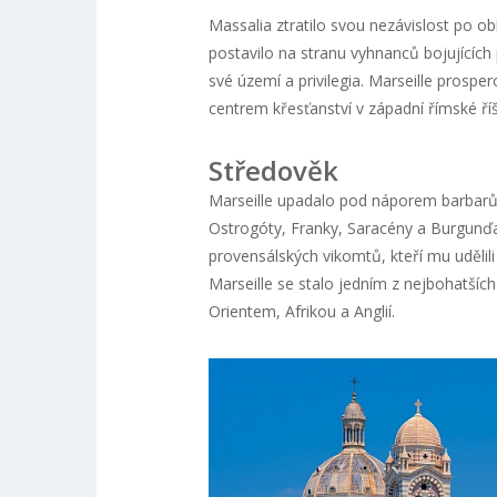
Massalia ztratilo svou nezávislost po 
postavilo na stranu vyhnanců bojujících 
své území a privilegia. Marseille prosp
centrem křesťanství v západní římské říši
Středověk
Marseille upadalo pod náporem barbarů, 
Ostrogóty, Franky, Saracény a Burgunďa
provensálských vikomtů, kteří mu udělili
Marseille se stalo jedním z nejbohatších
Orientem, Afrikou a Anglií.