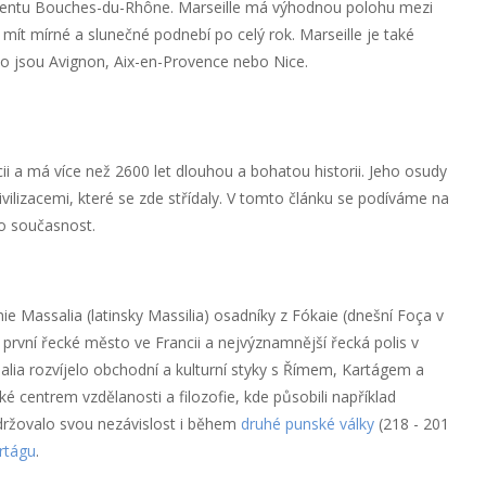
mentu Bouches-du-Rhône. Marseille má výhodnou polohu mezi
ít mírné a slunečné podnebí po celý rok. Marseille je také
ako jsou Avignon, Aix-en-Provence nebo Nice.
ii a má více než 2600 let dlouhou a bohatou historii. Jeho osudy
vilizacemi, které se zde střídaly. V tomto článku se podíváme na
po současnost.
ie Massalia (latinsky Massilia) osadníky z Fókaie (dnešní Foça v
o první řecké město ve Francii a nejvýznamnější řecká polis v
salia rozvíjelo obchodní a kulturní styky s Římem, Kartágem a
é centrem vzdělanosti a filozofie, kde působili například
držovalo svou nezávislost i během
druhé punské války
(218 - 201
rtágu
.