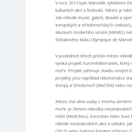
V roce 2013 bylo Marseille vyhlášeno 
kulturních akcí a festivalů. Město je ta
zde několik muzeí, galerií, divadel a 
evropských a středomořských civilizací
Muzeum moderního umění (MAMO) nebo Mu
fotbalového klubu Olympique de Marseil
V posledních letech prošlo město několik
vyniká projekt Euroméditerranée, který 
moře. Projekt zahrnuje stavbu nových bu
projekty jsou například rekonstrukce sta
Evropy a Středomoří (MuCEM) nebo rozší
Město má silné vazby s mnoha zeměmi a
moře. Je členem několika mezinárodních 
měst (MedCities), Eurocities nebo Svaz
několik mezinárodních akcí a setkání, 
(2013) nebo Světový kongres přístavů (