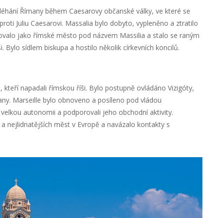
obléhání Římany během Caesarovy občanské války, ve které se
proti Juliu Caesarovi. Massalia bylo dobyto, vypleněno a ztratilo
erovalo jako římské město pod názvem Massilia a stalo se raným
. Bylo sídlem biskupa a hostilo několik církevních koncilů.
kteří napadali římskou říši. Bylo postupně ovládáno Vizigóty,
ny. Marseille bylo obnoveno a posíleno pod vládou
 velkou autonomii a podporovali jeho obchodní aktivity.
 a nejlidnatějších měst v Evropě a navázalo kontakty s