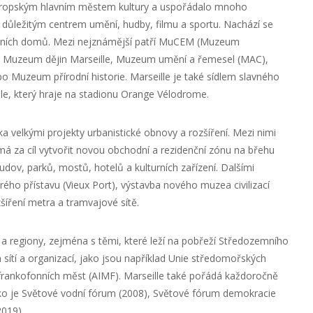
Evropským hlavním městem kultury a uspořádalo mnoho
ké důležitým centrem umění, hudby, filmu a sportu. Nachází se
operních domů. Mezi nejznámější patří MuCEM (Muzeum
), Muzeum dějin Marseille, Muzeum umění a řemesel (MAC),
zeum přírodní historie. Marseille je také sídlem slavného
le, který hraje na stadionu Orange Vélodrome.
a velkými projekty urbanistické obnovy a rozšíření. Mezi nimi
má za cíl vytvořit novou obchodní a rezidenční zónu na břehu
dov, parků, mostů, hotelů a kulturních zařízení. Dalšími
rého přístavu (Vieux Port), výstavba nového muzea civilizací
ření metra a tramvajové sítě.
 regiony, zejména s těmi, které leží na pobřeží Středozemního
sítí a organizací, jako jsou například Unie středomořských
 frankofonních měst (AIMF). Marseille také pořádá každoročně
jako je Světové vodní fórum (2008), Světové fórum demokracie
2019).