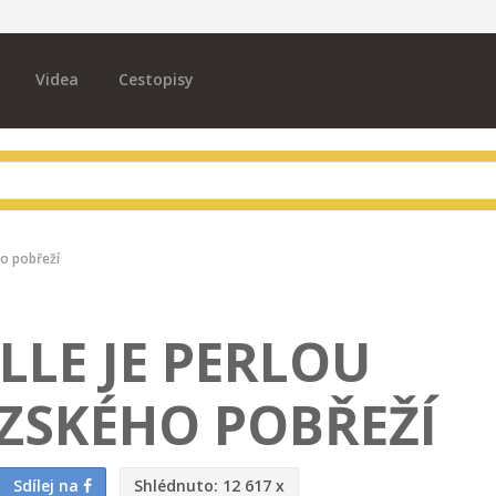
Videa
Cestopisy
ho pobřeží
LLE JE PERLOU
ZSKÉHO POBŘEŽÍ
Sdílej na
Shlédnuto:
12 617 x