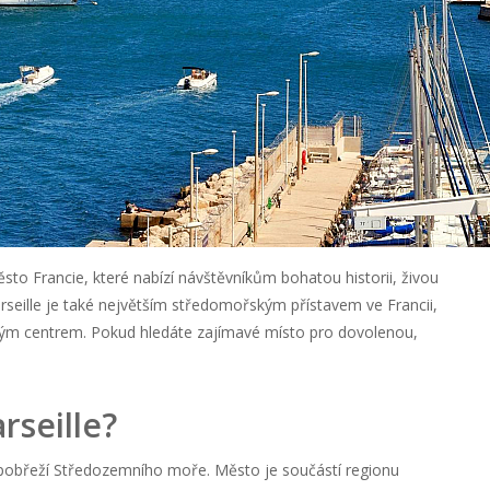
město Francie, které nabízí návštěvníkům bohatou historii, živou
arseille je také největším středomořským přístavem ve Francii,
ckým centrem. Pokud hledáte zajímavé místo pro dovolenou,
rseille?
 pobřeží Středozemního moře. Město je součástí regionu