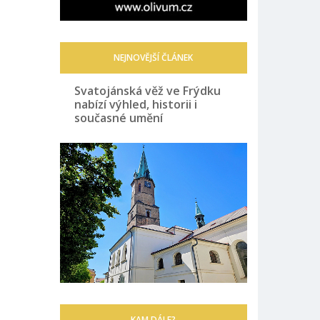
NEJNOVĚJŠÍ ČLÁNEK
Svatojánská věž ve Frýdku
nabízí výhled, historii i
současné umění
KAM DÁLE?