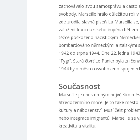
zachovávalo svou samosprávu a často se
svobody. Marseille hrálo důležitou roli
zde zrodila slavná píseň La Marseillais
založení francouzského impéria během 19
těžce poškozeno nacistickým Německem 
bombardováno německými a italskými si
1942 do srpna 1944. Dne 22. ledna 1943
“Tygr”. Stará čtvrť Le Panier byla zniče
1944 bylo město osvobozeno spojeneck
Současnost
Marseille je dnes druhým největším měst
Středozemního moře. Je to také město k
kultury a náboženství. Musí čelit probl
nebo integrace imigrantů. Marseille se 
kreativitu a vitalitu.