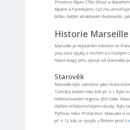
Provence-Alpes-Côte d’Azur a departe
Alpami a Pyrenejemi, což mu umožňuje m
blízko dalším atraktivním destinacím, j
Historie Marseille
Marseille je nejstarším městem ve Franc
jsou úzce spjaty s mořem a s různými ci
hlavní etapy jeho vývoje od starověku 
Starověk
Marseille bylo založeno jako řecká kolon
Turecku) kolem roku 600 př. n. l. Bylo t
hellénizovaném regionu jižní Galie. Mas
dalšími středomořskými národy. Bylo tak
Pytheas nebo Protarchos. Massalia si u
př. n. l.), kdy se spojilo s Římem proti
Ka