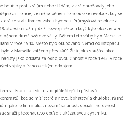
 bouřilo proti králům nebo vládám, které ohrožovaly jeho
 v dějinách Francie, zejména během francouzské revoluce, kdy se
e, která se stala francouzskou hymnou. Průmyslová revoluce a
. století umožnily další rozvoj města, i když bylo obsazeno a
během druhé světové války. Během této války bylo Marseille
lami v roce 1940. Město bylo okupováno Němci od listopadu
 bylo v Marseille zatčeno přes 4000 Židů jako součást akce
na nacisty jako odplata za odbojovou činnost v roce 1943. V roce
ými vojsky a francouzským odbojem.
em ve Francii a jedním z nejdůležitějších přístavů
ontrastů, kde se mísí staré a nové, bohatství a chudoba, různé
émům jako je kriminalita, nezaměstnanost, sociální nerovnost
však snaží překonat tyto obtíže a ukázat svou dynamiku,