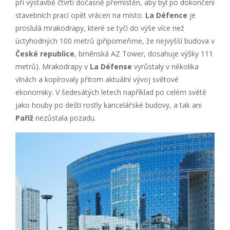
při výstavbě čtvrti dočasně přemístěn, aby byl po dokončení
stavebních prací opět vrácen na místo.
La Défence
je
proslulá mrakodrapy, které se tyčí do výše více než
úctyhodných 100 metrů (připomeňme, že nejvyšší budova v
České republice
, brněnská AZ Tower, dosahuje výšky 111
metrů). Mrakodrapy v
La Défense
vyrůstaly v několika
vlnách a kopírovaly přitom aktuální vývoj světové
ekonomiky. V šedesátých letech například po celém světě
jako houby po dešti rostly kancelářské budovy, a tak ani
Paříž
nezůstala pozadu.