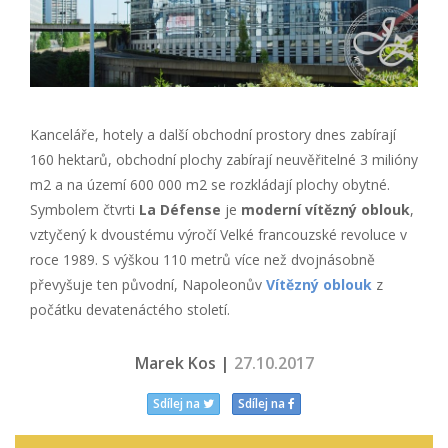
Kanceláře, hotely a další obchodní prostory dnes zabírají
160 hektarů, obchodní plochy zabírají neuvěřitelné 3 milióny
m2 a na území 600 000 m2 se rozkládají plochy obytné.
Symbolem čtvrti
La Défense
je
moderní vítězný oblouk
,
vztyčený k dvoustému výročí Velké francouzské revoluce v
roce 1989. S výškou 110 metrů více než dvojnásobně
převyšuje ten původní, Napoleonův
Vítězný oblouk
z
počátku devatenáctého století.
Marek Kos |
27.10.2017
Sdílej na
Sdílej na