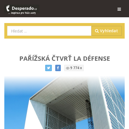
Vyhledat
PAŘÍŽSKÁ ČTVRŤ LA DÉFENSE
9 774 x