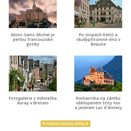
Mont-Saint-Michel je
Po stopách Keltů a
perlou francouzské
všudypřítomné víno v
gotiky
Beaune
Fotogalerie z městečka
Romantika na zámku
Auray v Bretani
obklopeném štíty hor
a jezerem Lac d´Annecy
Procházet všechny články