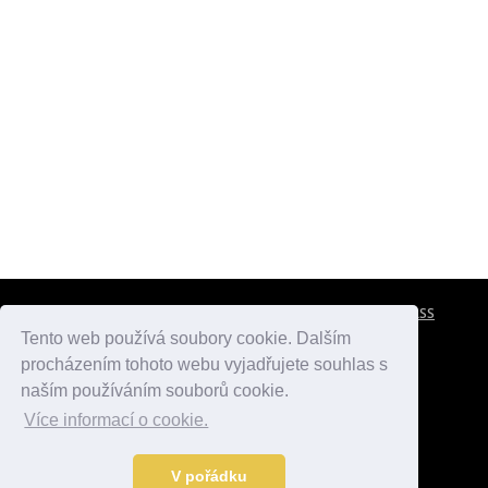
CESTOVNÍ POJIŠTĚNÍ
KONTAKTY
REKLAMA
RSS
Tento web používá soubory cookie. Dalším
procházením tohoto webu vyjadřujete souhlas s
atlasmest.cz
atlaspamatek.info
atlaszemi.info
naším používáním souborů cookie.
Více informací o cookie.
© 2005 - 2026 Desperado.cz. Všechna práva vyhrazena.
Data o počasí jsou přebírána z
OpenWeather
.
V pořádku
Kontakt:
mail@desperado.cz