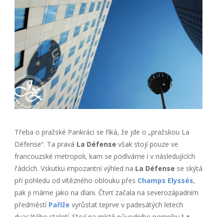
Třeba o pražské Pankráci se říká, že jde o „pražskou La
Défense“. Ta pravá
La Défense
však stojí pouze ve
francouzské metropoli, kam se podíváme i v následujících
řádcích. Vskutku impozantní výhled na
La Défense
se skýtá
při pohledu od vítězného oblouku přes
Champs Elyssés
,
pak ji máme jako na dlani. Čtvrť začala na severozápadním
předměstí
Paříže
vyrůstat teprve v padesátých letech
dvacátého století. Stojí na místě původního pomníku
La