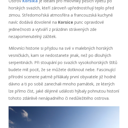
Ostrov
Korsika
je ideální pro milovníky pěších výletů po
horských svazích, kteří zároveň upřednostňují teplo před
zimou. Středomořská atmosféra a francouzská kuchyně
navíc dodává dovolené na
Korsice
punc opravdové
jedinečnosti a vytváří z prázdnin strávených zde
nezapomenutelný zážitek.
Milovníci historie si přijdou na své v malebných horských
vesničkách, kam se nedostanete jinak, než po dlouhých
serpentinách. Při stoupání po svazích vysokohorských štítů
budete mít pocit, že se můžete dotknout nebe. Fascinující
přírodní scenerie patrně přilákaly první obyvatele již hodně
dávno a ti po sobě zanechali mnoho památek, ze kterých
lze přímo číst, jaké dějinné události hýbaly pohnutou historií
tohoto zdánlivě nenápadného či nedůležitého ostrova.