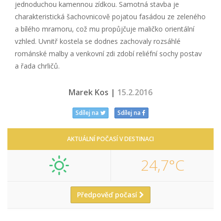
jednoduchou kamennou zídkou. Samotná stavba je
charakteristická šachovnicově pojatou fasádou ze zeleného
a bílého mramoru, což mu propůjčuje maličko orientální
vzhled. Uvnitř kostela se dodnes zachovaly rozsáhlé
románské malby a venkovní zdi zdobí reliéfní sochy postav
a řada chrličů.
Marek Kos |
15.2.2016
Sdílej na
Sdílej na
AKTUÁLNÍ POČASÍ V DESTINACI
24,7°C
Předpověď počasí