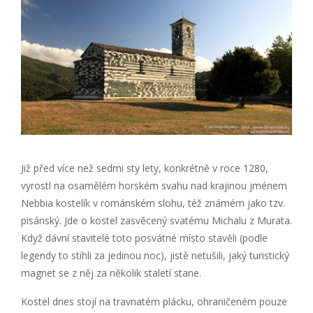
Již před více než sedmi sty lety, konkrétně v roce 1280,
vyrostl na osamělém horském svahu nad krajinou jménem
Nebbia kostelík v románském slohu, též známém jako tzv.
pisánský. Jde o kostel zasvěcený svatému Michalu z Murata.
Když dávní stavitelé toto posvátné místo stavěli (podle
legendy to stihli za jedinou noc), jistě netušili, jaký turistický
magnet se z něj za několik staletí stane.
Kostel dnes stojí na travnatém plácku, ohraničeném pouze