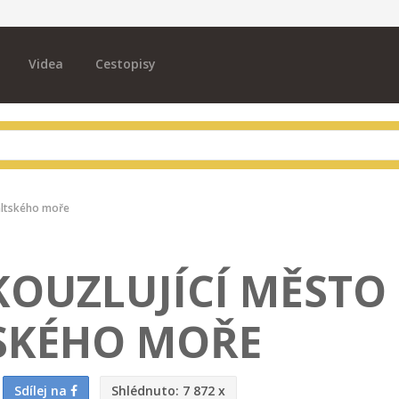
Videa
Cestopisy
altského moře
KOUZLUJÍCÍ MĚSTO
SKÉHO MOŘE
Sdílej na
Shlédnuto:
7 872 x