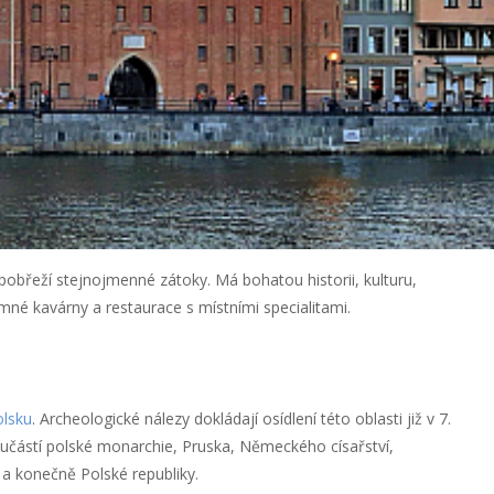
obřeží stejnojmenné zátoky. Má bohatou historii, kulturu,
jemné kavárny a restaurace s místními specialitami.
lsku
. Archeologické nálezy dokládají osídlení této oblasti již v 7.
součástí polské monarchie, Pruska, Německého císařství,
e a konečně Polské republiky.