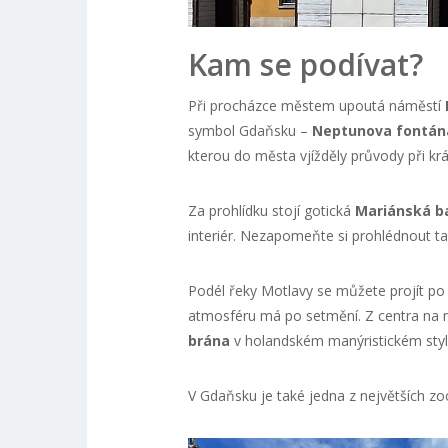
Kam se podívat?
Při procházce městem upoutá náměstí
symbol Gdaňsku –
Neptunova fontán
kterou do města vjížděly průvody při kr
Za prohlídku stojí gotická
Mariánská ba
interiér. Nezapomeňte si prohlédnout také
Podél řeky Motlavy se můžete projít p
atmosféru má po setmění. Z centra na n
brána
v holandském manýristickém styl
V Gdaňsku je také jedna z největších zo