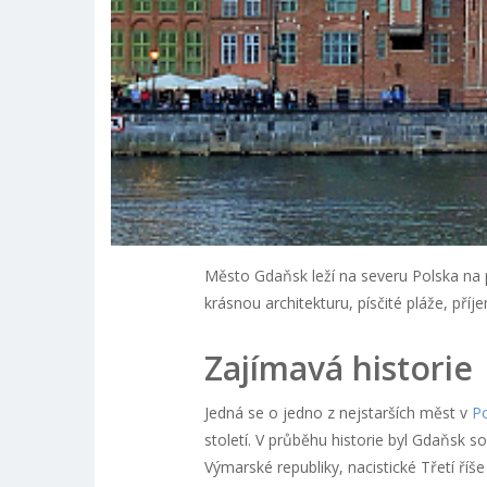
Město Gdaňsk leží na severu Polska na p
krásnou architekturu, písčité pláže, pří
Zajímavá historie
Jedná se o jedno z nejstarších měst v
Po
století. V průběhu historie byl Gdaňsk 
Výmarské republiky, nacistické Třetí říš