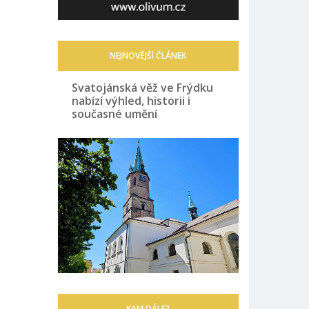
NEJNOVĚJŠÍ ČLÁNEK
Svatojánská věž ve Frýdku
nabízí výhled, historii i
současné umění
KAM DÁLE?