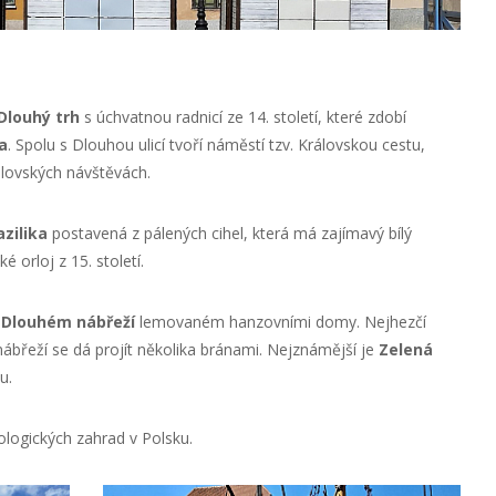
Dlouhý trh
s úchvatnou radnicí ze 14. století, které zdobí
a
. Spolu s Dlouhou ulicí tvoří náměstí tzv. Královskou cestu,
álovských návštěvách.
zilika
postavená z pálených cihel, která má zajímavý bílý
 orloj z 15. století.
o
Dlouhém nábřeží
lemovaném hanzovními domy. Nejhezčí
ábřeží se dá projít několika bránami. Nejznámější je
Zelená
u.
ologických zahrad v Polsku.