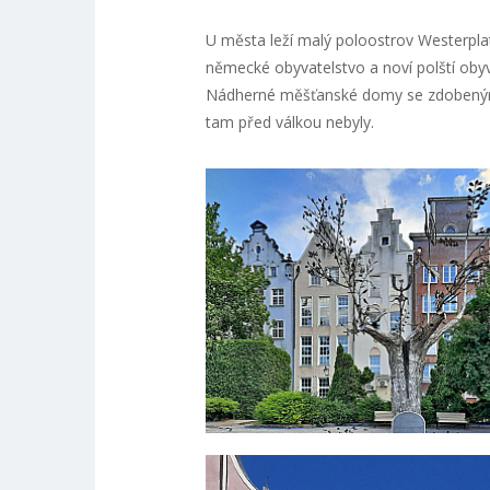
U města leží malý poloostrov Westerplat
německé obyvatelstvo a noví polští oby
Nádherné měšťanské domy se zdobenými š
tam před válkou nebyly.