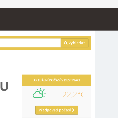
Vyhledat
 U
AKTUÁLNÍ POČASÍ V DESTINACI
22,2°C
Předpověď počasí