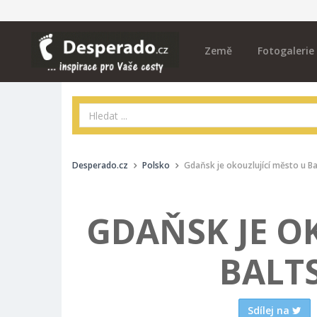
Země
Fotogalerie
Desperado.cz
Polsko
Gdaňsk je okouzlující město u B
GDAŇSK JE O
BALT
Sdílej na