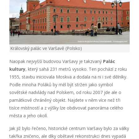
Královský palác ve Varšavě (Polsko)
Naopak nejvyšší budovou Varšavy je takzvaný
Palác
kultury
, který sahá 231 metrů vysoko. Ten pochází z roku
1955, stavbu iniciovala Moskva a dodala na ni i své dělníky.
Podle mnoha Poláků by měl být stržen jako symbol
sovětské nadvlády nad Polskem, od roku 2007 jde ale o
památkově chráněný objekt. Najdete v něm více než tři
tisíce místností a z výšky lze obdivovat panoráma celého
města a jeho okolí.
Jak již bylo řečeno, historické centrum Varšavy bylo za války
takřka zničeno, ale díky obětavé rekonstrukci dnes vypadá