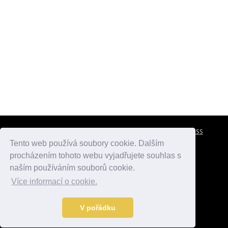
CESTOVNÍ POJIŠTĚNÍ
KONTAKTY
REKLAMA
RSS
Tento web používá soubory cookie. Dalším
procházením tohoto webu vyjadřujete souhlas s
atlasmest.cz
atlaspamatek.info
atlaszemi.info
naším používáním souborů cookie.
Více informací o cookie.
© 2005 - 2026 Desperado.cz. Všechna práva vyhrazena.
Data o počasí jsou přebírána z
OpenWeather
.
V pořádku
Kontakt:
mail@desperado.cz