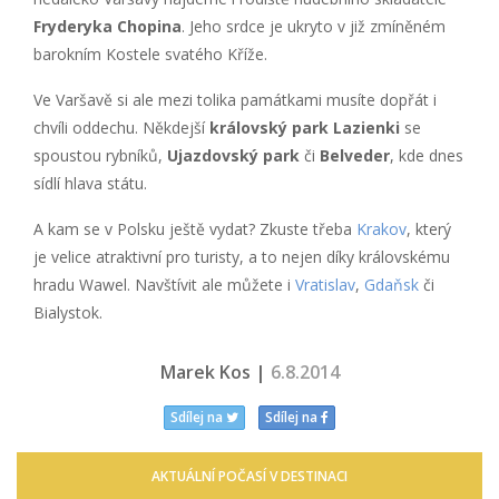
Fryderyka Chopina
. Jeho srdce je ukryto v již zmíněném
barokním Kostele svatého Kříže.
Ve Varšavě si ale mezi tolika památkami musíte dopřát i
chvíli oddechu. Někdejší
královský park Lazienki
se
spoustou rybníků,
Ujazdovský park
či
Belveder
, kde dnes
sídlí hlava státu.
A kam se v Polsku ještě vydat? Zkuste třeba
Krakov
, který
je velice atraktivní pro turisty, a to nejen díky královskému
hradu Wawel. Navštívit ale můžete i
Vratislav
,
Gdaňsk
či
Bialystok.
Marek Kos |
6.8.2014
Sdílej na
Sdílej na
AKTUÁLNÍ POČASÍ V DESTINACI