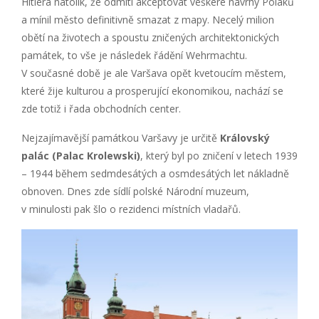
Hitlera natolik, že odmítl akceptovat veškeré návrhy Poláků
a mínil město definitivně smazat z mapy. Necelý milion
obětí na životech a spoustu zničených architektonických
památek, to vše je následek řádění Wehrmachtu.
V současné době je ale Varšava opět kvetoucím městem,
které žije kulturou a prosperující ekonomikou, nachází se
zde totiž i řada obchodních center.
Nejzajímavější památkou Varšavy je určitě
Královský
palác (Palac Krolewski)
, který byl po zničení v letech 1939
– 1944 během sedmdesátých a osmdesátých let nákladně
obnoven. Dnes zde sídlí polské Národní muzeum,
v minulosti pak šlo o rezidenci místních vladařů.