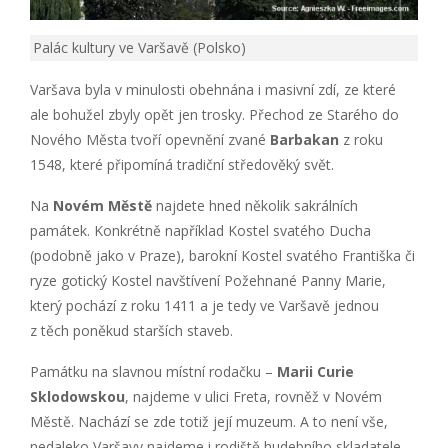
Palác kultury ve Varšavě (Polsko)
Varšava byla v minulosti obehnána i masivní zdí, ze které
ale bohužel zbyly opět jen trosky. Přechod ze Starého do
Nového Města tvoří opevnění zvané
Barbakan
z roku
1548, které připomíná tradiční středověký svět.
Na
Novém Městě
najdete hned několik sakrálních
památek. Konkrétně například Kostel svatého Ducha
(podobně jako v Praze), barokní Kostel svatého Františka či
ryze gotický Kostel navštívení Požehnané Panny Marie,
který pochází z roku 1411 a je tedy ve Varšavě jednou
z těch poněkud starších staveb.
Památku na slavnou místní rodačku –
Marii Curie
Sklodowskou
, najdeme v ulici Freta, rovněž v Novém
Městě. Nachází se zde totiž její muzeum. A to není vše,
nedaleko Varšavy najdeme i rodiště hudebního skladatele