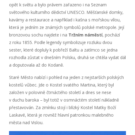
opět k světu a bylo právem zařazeno i na Seznam
světového kulturního dědictví UNESCO. Měšťanské domky,
kavárny a restaurace a například i kašna s mořskou vílou,
která je jedním ze známých symbolů polské metropole. Její
bronzovou sochu najdete i na
Tržním náměstí
, pochází
z roku 1855. Podle legendy symbolizuje rozluku dvou
sester, které dopluly k pobřeží Baltu a zatímco se jedna
rozhodla zůstat v dnešním Polsku, druhá se chtěla vydat dál
a doputovala až do Kodaně.
Staré Město nabízí i pohled na jeden z nejstarších polských
kostelů vůbec. Jde o Kostel svatého Martina, který byl
založen v polovině čtrnáctého století a dnes se nese
v duchu baroka – byl totiž v osmnáctém století nákladně
přestavován. Za zmínku stojí i blízký Kostel Matky Boží
Laskavé, která je rovněž hlavní patronkou malebného
města nad Vislou.