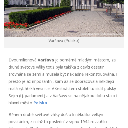
Varšava (Polsko)
Dvoumilionová
Varšava
je poměrně mladým městem, za
druhé světové války totiž byla takřka z devíti desetin
srovnána se zemí a musela být nákladně rekonstruována. I
přesto je až impozantní, kam až se dopracovala někdejší
malá rybářská vesnice. V šestnáctém století tu sídlil polský
Sejm (tj. parlament) a z Varšavy se na nějakou dobu stalo i
hlavní město
Polska
.
Během druhé světové války došlo k několika velkým
povstáním, z nichž to poslední v srpnu 1944 rozzuřilo