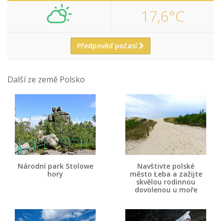
17,6°C
Předpověď počasí
Další ze země Polsko
Národní park Stolowe
Navštivte polské
hory
město Łeba a zažijte
skvělou rodinnou
dovolenou u moře