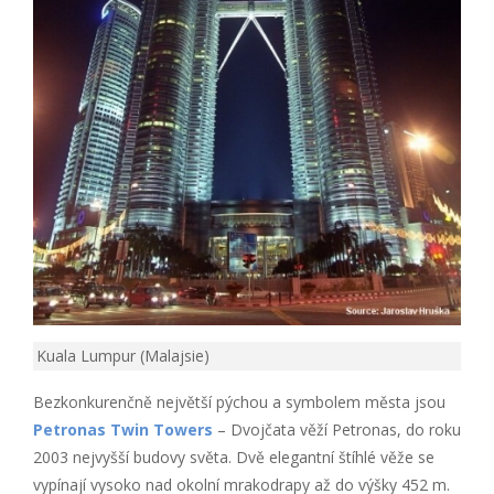
Kuala Lumpur (Malajsie)
Bezkonkurenčně největší pýchou a symbolem města jsou
Petronas Twin Towers
– Dvojčata věží Petronas, do roku
2003 nejvyšší budovy světa. Dvě elegantní štíhlé věže se
vypínají vysoko nad okolní mrakodrapy až do výšky 452 m.