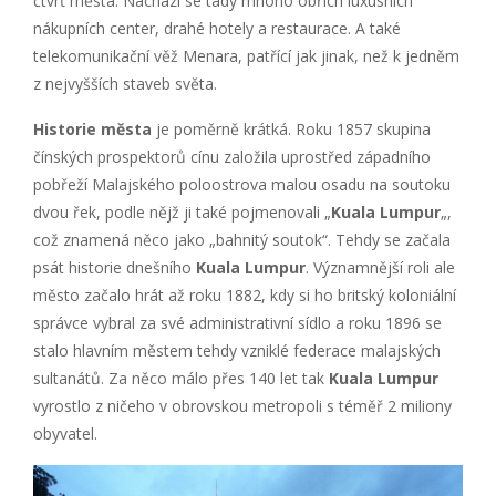
čtvrť města. Nachází se tady mnoho obřích luxusních
nákupních center, drahé hotely a restaurace. A také
telekomunikační věž Menara, patřící jak jinak, než k jedněm
z nejvyšších staveb světa.
Historie města
je poměrně krátká. Roku 1857 skupina
čínských prospektorů cínu založila uprostřed západního
pobřeží Malajského poloostrova malou osadu na soutoku
dvou řek, podle nějž ji také pojmenovali „
Kuala Lumpur
„,
což znamená něco jako „bahnitý soutok“. Tehdy se začala
psát historie dnešního
Kuala Lumpur
. Významnější roli ale
město začalo hrát až roku 1882, kdy si ho britský koloniální
správce vybral za své administrativní sídlo a roku 1896 se
stalo hlavním městem tehdy vzniklé federace malajských
sultanátů. Za něco málo přes 140 let tak
Kuala Lumpur
vyrostlo z ničeho v obrovskou metropoli s téměř 2 miliony
obyvatel.