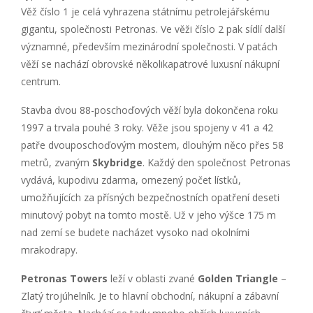
Věž číslo 1 je celá vyhrazena státnímu petrolejářskému
gigantu, společnosti Petronas. Ve věži číslo 2 pak sídlí další
významné, především mezinárodní společnosti. V patách
věží se nachází obrovské několikapatrové luxusní nákupní
centrum.
Stavba dvou 88-poschoďových věží byla dokončena roku
1997 a trvala pouhé 3 roky. Věže jsou spojeny v 41 a 42
patře dvouposchoďovým mostem, dlouhým něco přes 58
metrů, zvaným
Skybridge
. Každý den společnost Petronas
vydává, kupodivu zdarma, omezený počet lístků,
umožňujících za přísných bezpečnostních opatření deseti
minutový pobyt na tomto mostě. Už v jeho výšce 175 m
nad zemí se budete nacházet vysoko nad okolními
mrakodrapy.
Petronas Towers
leží v oblasti zvané
Golden Triangle
–
Zlatý trojúhelník. Je to hlavní obchodní, nákupní a zábavní