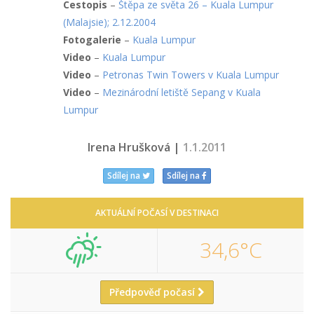
Cestopis
–
Štěpa ze světa 26 – Kuala Lumpur
(Malajsie); 2.12.2004
Fotogalerie
–
Kuala Lumpur
Video
–
Kuala Lumpur
Video
–
Petronas Twin Towers v Kuala Lumpur
Video
–
Mezinárodní letiště Sepang v Kuala
Lumpur
Irena Hrušková |
1.1.2011
Sdílej na
Sdílej na
AKTUÁLNÍ POČASÍ V DESTINACI
34,6°C
Předpověď počasí