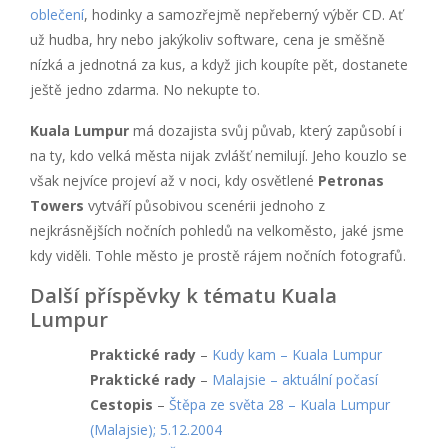
oblečení
, hodinky a samozřejmě nepřeberný výběr CD. Ať
už hudba, hry nebo jakýkoliv software, cena je směšně
nízká a jednotná za kus, a když jich koupíte pět, dostanete
ještě jedno zdarma. No nekupte to.
Kuala Lumpur
má dozajista svůj půvab, který zapůsobí i
na ty, kdo velká města nijak zvlášť nemilují. Jeho kouzlo se
však nejvíce projeví až v noci, kdy osvětlené
Petronas
Towers
vytváří působivou scenérii jednoho z
nejkrásnějších nočních pohledů na velkoměsto, jaké jsme
kdy viděli. Tohle město je prostě rájem nočních fotografů.
Další příspěvky k tématu Kuala
Lumpur
Praktické rady
–
Kudy kam – Kuala Lumpur
Praktické rady
–
Malajsie – aktuální počasí
Cestopis
–
Štěpa ze světa 28 – Kuala Lumpur
(Malajsie); 5.12.2004