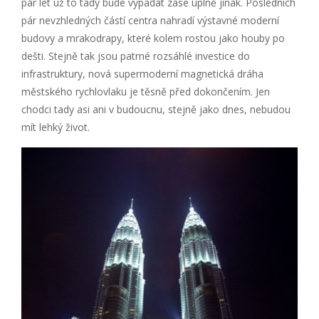
pár let už to tady bude vypadat zase úplně jinak. Posledních
pár nevzhledných částí centra nahradí výstavné moderní
budovy a mrakodrapy, které kolem rostou jako houby po
dešti. Stejně tak jsou patrné rozsáhlé investice do
infrastruktury, nová supermoderní magnetická dráha
městského rychlovlaku je těsně před dokončením. Jen
chodci tady asi ani v budoucnu, stejně jako dnes, nebudou
mít lehký život.