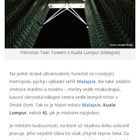
Petronas Twin Towers v Kuala Lumpur (Malajsie)
Na jedné straně ultramoderní, horečně se rozvíjející
metropole, pýcha i výkladní skříň
Malajsie
. Ale také zvláštní
směsice starého a nového – mešity vedle mrakodrapů,
luxusní obrovská nákupní centra vedle levných tržnic v
čínské čtvrti. Tak to je hlavní město
Malajsie
,
Kuala
Lumpur
, neboli
KL
jak je místními nazýváno.
Je městem budoucnosti, na které už nějakou dobu usilovně
pracuje. Jeho největší sláva ho však zřejmě teprve čeká. Za