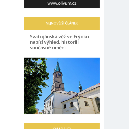
NEJNOVĚJŠÍ ČLÁNEK
Svatojánská věž ve Frýdku
nabízí výhled, historii i
současné umění
KAM DÁLE?