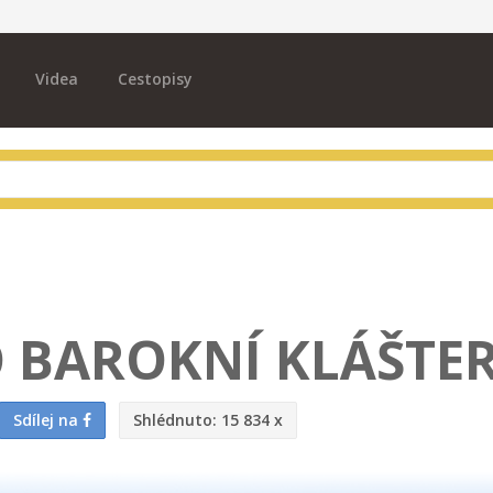
Videa
Cestopisy
O BAROKNÍ KLÁŠTE
Sdílej na
Shlédnuto:
15 834 x