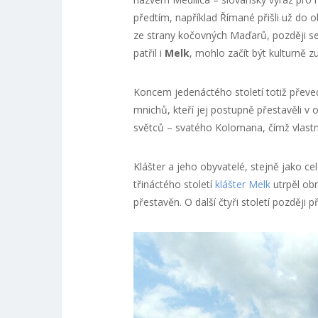
předtím, například Římané přišli už do o
ze strany kočovných Maďarů, později se 
patřil i
Melk
, mohlo začít být kulturně z
Koncem jedenáctého století totiž převed
mnichů, kteří jej postupně přestavěli v 
světců – svatého Kolomana, čímž vlastně
Klášter a jeho obyvatelé, stejně jako cel
třináctého století
klášter Melk
utrpěl obr
přestavěn. O další čtyři století později 