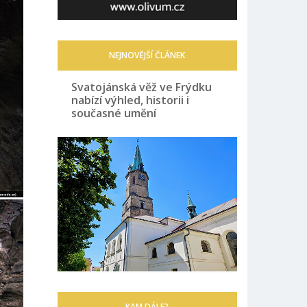
NEJNOVĚJŠÍ ČLÁNEK
Svatojánská věž ve Frýdku
nabízí výhled, historii i
současné umění
KAM DÁLE?