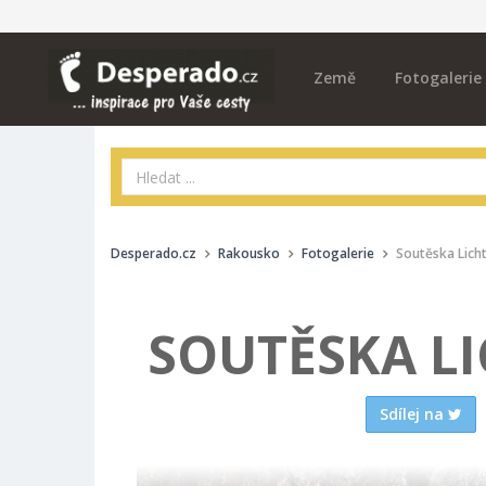
Země
Fotogalerie
Desperado.cz
Rakousko
Fotogalerie
Soutěska Lich
SOUTĚSKA L
Sdílej na