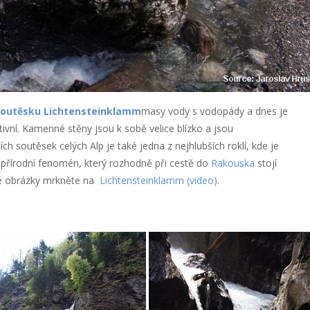
outěsku Lichtensteinklamm
masy vody s vodopády a dnes je
aktivní. Kamenné stěny jsou k sobě velice blízko a jsou
ch soutěsek celých Alp je také jedna z nejhlubších roklí, kde je
přírodní fenomén, který rozhodně při cestě do
Rakouska
stojí
vé obrázky mrkněte na
Lichtensteinklamm (video)
.