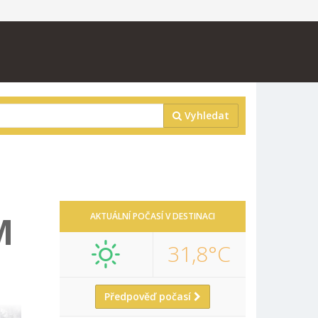
Vyhledat
M
AKTUÁLNÍ POČASÍ V DESTINACI
31,8°C
Předpověď počasí