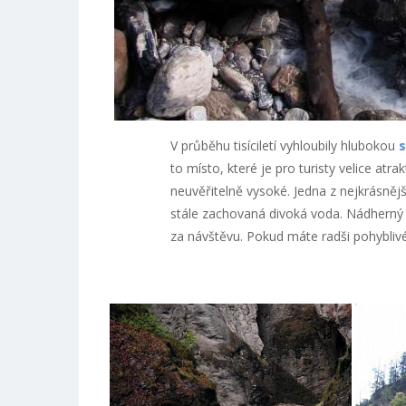
V průběhu tisíciletí vyhloubily hlubokou
s
to místo, které je pro turisty velice atr
neuvěřitelně vysoké. Jedna z nejkrásnější
stále zachovaná divoká voda. Nádherný 
za návštěvu. Pokud máte radši pohybli