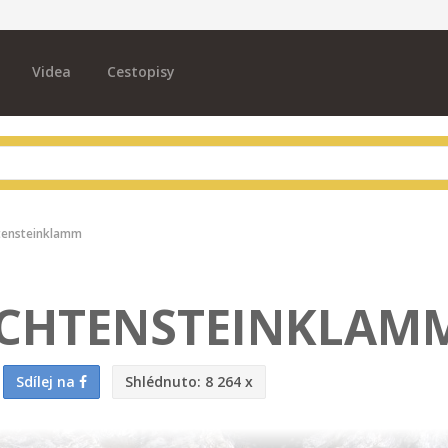
Videa
Cestopisy
tensteinklamm
ICHTENSTEINKLAM
Sdílej na
Shlédnuto:
8 264 x