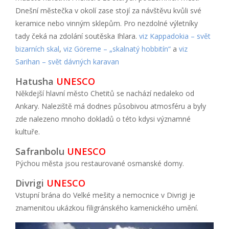
Dnešní městečka v okolí zase stojí za návštěvu kvůli své
keramice nebo vinným sklepům. Pro nezdolné výletníky
tady čeká na zdolání soutěska Ihlara.
viz Kappadokia – svět
bizarních skal
,
viz Göreme – „skalnatý hobbitín“
a
viz
Sarihan – svět dávných karavan
Hatusha
UNESCO
Někdejší hlavní město Chetitů se nachází nedaleko od
Ankary. Naleziště má dodnes působivou atmosféru a byly
zde nalezeno mnoho dokladů o této kdysi významné
kultuře.
Safranbolu
UNESCO
Pýchou města jsou restaurované osmanské domy.
Divrigi
UNESCO
Vstupní brána do Velké mešity a nemocnice v Divrigi je
znamenitou ukázkou filigránského kamenického umění.