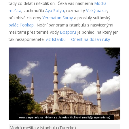
tady co dělat i několik dní. Čeká vás nádherná
Modrá
mešita
, zachmuřilá
Aya Sofya
, rozmanitý
Velký bazar
,
působivé cisterny
Yerebatan Saray
a proslulý sultánský
palác Topkapi
. Noční panorama Istanbulu s nasvícenými
mešitami přes temné vody
Bosporu
je pohled, na který jen
tak nezapomenete.
viz Istanbul – Orient na dosah ruky
Modrá mešita v Istanbulu (Turecko)