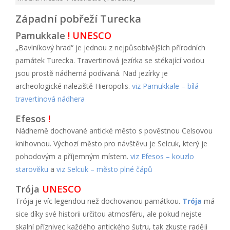
Západní pobřeží Turecka
Pamukkale
! UNESCO
„Bavlníkový hrad“ je jednou z nejpůsobivějších přírodních
památek Turecka. Travertinová jezírka se stékající vodou
jsou prostě nádherná podívaná. Nad jezírky je
archeologické naleziště Hieropolis.
viz Pamukkale – bílá
travertinová nádhera
Efesos
!
Nádherně dochované antické město s pověstnou Celsovou
knihovnou. Výchozí město pro návštěvu je Selcuk, který je
pohodovým a příjemným místem.
viz Efesos – kouzlo
starověku
a
viz Selcuk – město plné čápů
Trója
UNESCO
Trója je víc legendou než dochovanou památkou.
Trója
má
sice díky své historii určitou atmosféru, ale pokud nejste
skalní příznivec každého antického šutru, tak zkuste raději