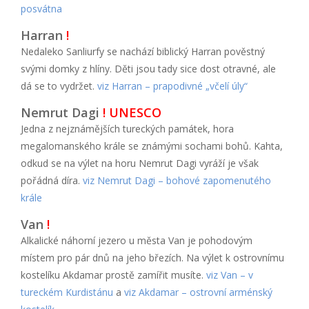
posvátna
Harran
!
Nedaleko Sanliurfy se nachází biblický Harran pověstný
svými domky z hlíny. Děti jsou tady sice dost otravné, ale
dá se to vydržet.
viz Harran – prapodivné „včelí úly“
Nemrut Dagi
! UNESCO
Jedna z nejznámějších tureckých památek, hora
megalomanského krále se známými sochami bohů. Kahta,
odkud se na výlet na horu Nemrut Dagi vyráží je však
pořádná díra.
viz Nemrut Dagi – bohové zapomenutého
krále
Van
!
Alkalické náhorní jezero u města Van je pohodovým
místem pro pár dnů na jeho březích. Na výlet k ostrovnímu
kostelíku Akdamar prostě zamířit musíte.
viz Van – v
tureckém Kurdistánu
a
viz Akdamar – ostrovní arménský