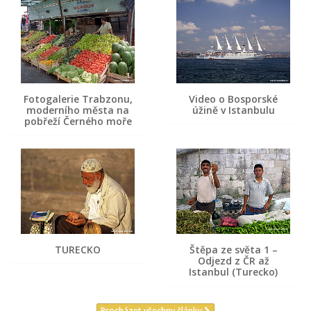
Fotogalerie Trabzonu,
Video o Bosporské
moderního města na
úžině v Istanbulu
pobřeží Černého moře
TURECKO
Štěpa ze světa 1 –
Odjezd z ČR až
Istanbul (Turecko)
Procházet všechny články