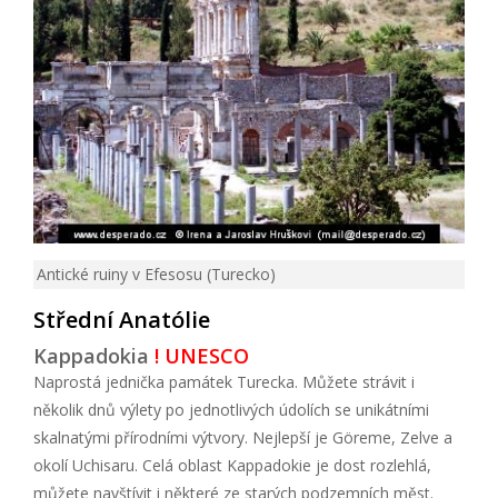
Antické ruiny v Efesosu (Turecko)
Střední Anatólie
Kappadokia
! UNESCO
Naprostá jednička památek Turecka. Můžete strávit i
několik dnů výlety po jednotlivých údolích se unikátními
skalnatými přírodními výtvory. Nejlepší je Göreme, Zelve a
okolí Uchisaru. Celá oblast Kappadokie je dost rozlehlá,
můžete navštívit i některé ze starých podzemních měst.