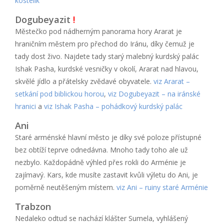
kostelík
Dogubeyazit
!
Městečko pod nádherným panorama hory Ararat je
hraničním městem pro přechod do Iránu, díky čemuž je
tady dost živo. Najdete tady starý malebný kurdský palác
Ishak Pasha, kurdské vesničky v okolí, Ararat nad hlavou,
skvělé jídlo a přátelsky zvědavé obyvatele.
viz Ararat –
setkání pod biblickou horou
,
viz Dogubeyazit – na iránské
hranici
a
viz Ishak Pasha – pohádkový kurdský palác
Ani
Staré arménské hlavní město je díky své poloze přístupné
bez obtíží teprve odnedávna. Mnoho tady toho ale už
nezbylo. Každopádně výhled přes rokli do Arménie je
zajímavý. Kars, kde musíte zastavit kvůli výletu do Ani, je
poměrně neutěšeným místem.
viz Ani – ruiny staré Arménie
Trabzon
Nedaleko odtud se nachází klášter Sumela, vyhlášený