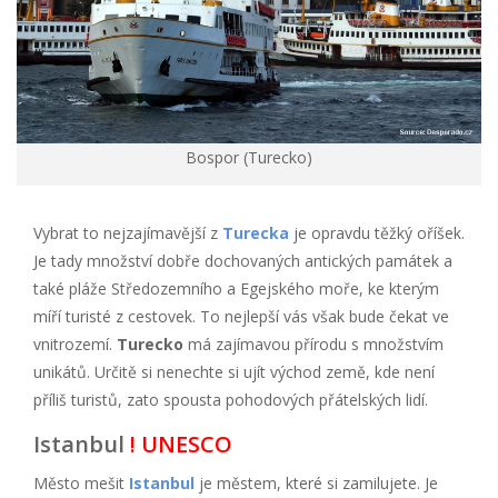
Bospor (Turecko)
Vybrat to nejzajímavější z
Turecka
je opravdu těžký oříšek.
Je tady množství dobře dochovaných antických památek a
také pláže Středozemního a Egejského moře, ke kterým
míří turisté z cestovek. To nejlepší vás však bude čekat ve
vnitrozemí.
Turecko
má zajímavou přírodu s množstvím
unikátů. Určitě si nenechte si ujít východ země, kde není
příliš turistů, zato spousta pohodových přátelských lidí.
Istanbul
! UNESCO
Město mešit
Istanbul
je městem, které si zamilujete. Je