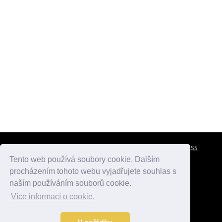
CESTOVNÍ POJIŠTĚNÍ
KONTAKTY
REKLAMA
RSS
Tento web používá soubory cookie. Dalším
procházením tohoto webu vyjadřujete souhlas s
atlasmest.cz
atlaspamatek.info
atlaszemi.info
naším používáním souborů cookie.
Více informací o cookie.
© 2005 - 2026 Desperado.cz. Všechna práva vyhrazena.
Data o počasí jsou přebírána z
OpenWeather
.