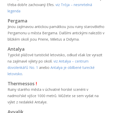
třeba dobře zachovaný Efes.
viz Trója – nesmrtelná
legenda
Pergama
Jinou zajímavou antickou památkou jsou ruiny starověkého
Pergamonu u města Bergama. Dalšími antickými nalezišti v
blízkém okolí jsou Priene, Miletus a Didyma.
Antalya
Typické plážové turistické letovisko, odkud však lze vyrazit
na zajímavé výlety po okolí.
viz Antalya – centrum
dovolenkářů No. 1
anebo
Antalya je oblíbené turecké
letovisko
.
Thermessos
!
Ruiny starého města v úchvatné horské scenérii v
nadmořské výšce 1000 metrů. Můžete se sem vydat na
výlet z nedaleké Antalye.
Ayvalik