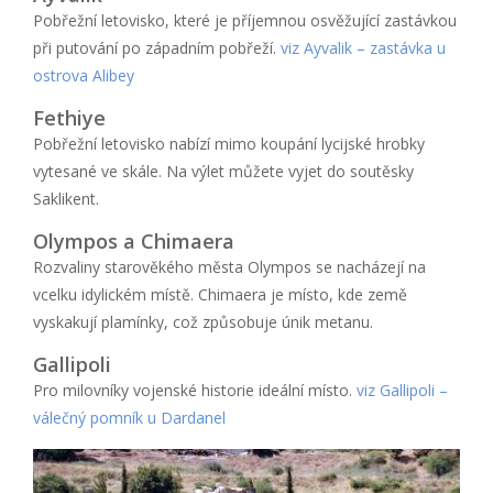
Pobřežní letovisko, které je příjemnou osvěžující zastávkou
při putování po západním pobřeží.
viz Ayvalik – zastávka u
ostrova Alibey
Fethiye
Pobřežní letovisko nabízí mimo koupání lycijské hrobky
vytesané ve skále. Na výlet můžete vyjet do soutěsky
Saklikent.
Olympos a Chimaera
Rozvaliny starověkého města Olympos se nacházejí na
vcelku idylickém místě. Chimaera je místo, kde země
vyskakují plamínky, což způsobuje únik metanu.
Gallipoli
Pro milovníky vojenské historie ideální místo.
viz Gallipoli –
válečný pomník u Dardanel