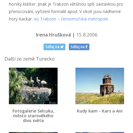
horský klášter. Jinak je Trabzon většinou spíš zastávkou pro
přenocování, vyřízení formalit apod. V okolí jsou nádherné
hory Kackar.
viz Trabzon – černomořská metropole
Irena Hrušková |
15.8.2006
Sdílej na
Sdílej na
Další ze země Turecko
Fotogalerie Selcuku,
Kudy kam - Kars a Ani
město starověkého
divu světa