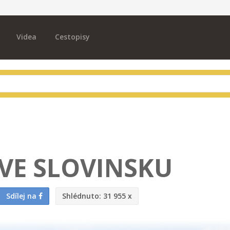
Videa
Cestopisy
VE SLOVINSKU
Sdílej na
Shlédnuto:
31 955 x