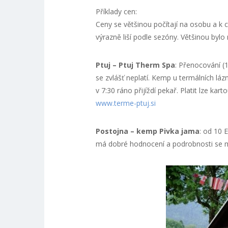
Příklady cen:
Ceny se většinou počítají na osobu a k 
výrazně liší podle sezóny. Většinou bylo
Ptuj – Ptuj Therm Spa
: Přenocování (
se zvlášť neplatí. Kemp u termálních láz
v 7:30 ráno přijíždí pekař. Platit lze k
www.terme-ptuj.si
Postojna – kemp Pivka jama
: od 10 
má dobré hodnocení a podrobnosti se