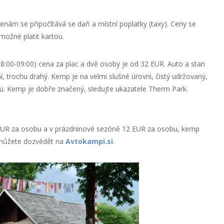
cenám se připočítává se daň a místní poplatky (taxy). Ceny se
 možné platit kartou.
18:00-09:00) cena za plac a dvě osoby je od 32 EUR. Auto a stan
ní, trochu drahý. Kemp je na velmi slušné úrovni, čistý udržovaný,
artou. Kemp je dobře značený, sledujte ukazatele Therm Park.
EUR za osobu a v prázdninové sezóně 12 EUR za osobu, kemp
 můžete dozvědět na
Avtokampi.si
.