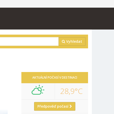
Vyhledat
AKTUÁLNÍ POČASÍ V DESTINACI
28,9°C
Předpověď počasí