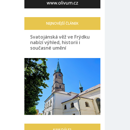
NEJNOVĚJŠÍ ČLÁNEK
Svatojánská věž ve Frýdku
nabízí výhled, historii i
současné umění
KAM DÁLE?