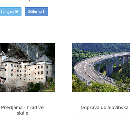
Sdílej na
Sdílej na
Predjama - hrad ve
Doprava do Slovinska
skále