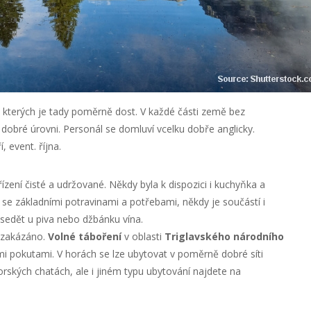
kterých je tady poměrně dost. V každé části země bez
dobré úrovni. Personál se domluví vcelku dobře anglicky.
 event. října.
zení čisté a udržované. Někdy byla k dispozici i kuchyňka a
se základními potravinami a potřebami, někdy je součástí i
sedět u piva nebo džbánku vína.
ě zakázáno.
Volné táboření
v oblasti
Triglavského národního
 pokutami. V horách se lze ubytovat v poměrně dobré síti
ských chatách, ale i jiném typu ubytování najdete na