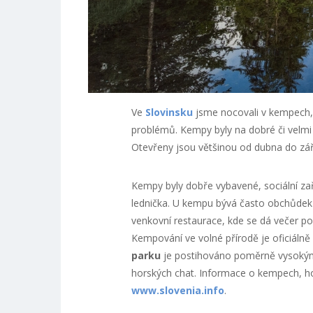
Ve
Slovinsku
jsme nocovali v kempech, 
problémů. Kempy byly na dobré či velmi 
Otevřeny jsou většinou od dubna do září,
Kempy byly dobře vybavené, sociální zaří
lednička. U kempu bývá často obchůdek 
venkovní restaurace, kde se dá večer po
Kempování ve volné přírodě je oficiáln
parku
je postihováno poměrně vysokými
horských chat. Informace o kempech, hor
www.slovenia.info
.