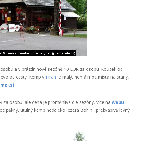
a osobu a v prázdninové sezóně 10 EUR za osobu. Kousek od
vlevo od cesty. Kemp v
Piran
je malý, nemá moc místa na stany,
mpi.si
.
R za osobu, ale cena je proměnlivá dle sezóny, více na
webu
 Moc pěkný, útulný kemp nedaleko jezera Bohinj, překvapivě levný