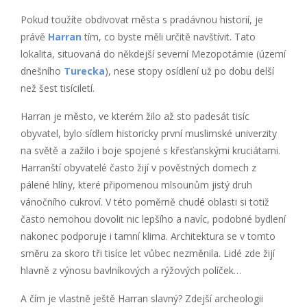
Pokud toužíte obdivovat města s pradávnou historií, je
právě
Harran
tím, co byste měli určitě navštívit. Tato
lokalita, situovaná do někdejší severní Mezopotámie (území
dnešního
Turecka
), nese stopy osídlení už po dobu delší
než šest tisíciletí.
Harran je město, ve kterém žilo až sto padesát tisíc
obyvatel, bylo sídlem historicky první muslimské univerzity
na světě a zažilo i boje spojené s křesťanskými kruciátami.
Harranští obyvatelé často žijí v pověstných domech z
pálené hlíny, které připomenou mlsounům jistý druh
vánočního cukroví. V této poměrně chudé oblasti si totiž
často nemohou dovolit nic lepšího a navíc, podobné bydlení
nakonec podporuje i tamní klima. Architektura se v tomto
směru za skoro tři tisíce let vůbec nezměnila. Lidé zde žijí
hlavně z výnosu bavlníkových a rýžových políček…
A čím je vlastně ještě Harran slavný? Zdejší archeologii