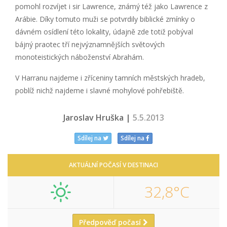
pomohl rozvíjet i sir Lawrence, známý též jako Lawrence z
Arábie. Díky tomuto muži se potvrdily biblické zmínky o
dávném osídlení této lokality, údajně zde totiž pobýval
bájný praotec tří nejvýznamnějších světových
monoteistických náboženství Abrahám.
V Harranu najdeme i zříceniny tamních městských hradeb,
poblíž nichž najdeme i slavné mohylové pohřebiště.
Jaroslav Hruška |
5.5.2013
Sdílej na
Sdílej na
AKTUÁLNÍ POČASÍ V DESTINACI
32,8°C
Předpověď počasí