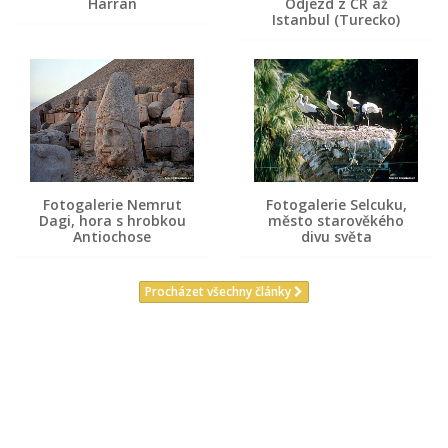
Harran
Odjezd z ČR až
Istanbul (Turecko)
Fotogalerie Nemrut
Fotogalerie Selcuku,
Dagi, hora s hrobkou
město starověkého
Antiochose
divu světa
Procházet všechny články