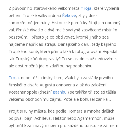
Z původního starověkého velkoměsta
Trója
, které vyplenili
během Trojské války srdnatí
Řekové
, zbyly dnes
samozřejmě jen ruiny. Historické památky čítají jen obranný
val, římské divadlo a dvě malé svatyně zasvěcené místním
božstvům. I přesto je co obdivovat, kromě jiného zde
najdeme například atrapu Danajského daru, tedy bájného
Trojského koně, která přímo láká k fotografování. Vypadal
tak Trojský kůň doopravdy? To se asi dnes už nedozvíme,
ale dost možná jde o zdařilou napodobeninu.
Troja
, nebo též latinsky Ilium, však byla za vlády prvního
římského císaře Augusta obnovena a až do založení
Kostantinopole (dnešní
Istanbul
) se takřka tři století těšila
velkému obchodnímu zájmu. Poté ale bohužel zaniká…
Projít si ruiny města, kde podle Homéra a mnoha dalších
bojovali bájní Achilleus, Hektór nebo Agamemnón, může
být určitě zajímavým tipem pro každého turistu se zájmem