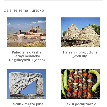
Další ze země Turecko
Palác Ishak Pasha
Harran – prapodivné
Sarayi nedaleko
„včelí úly“
Dogubeyazitu (video)
Selcuk - město plné
Jak si pochutnat v