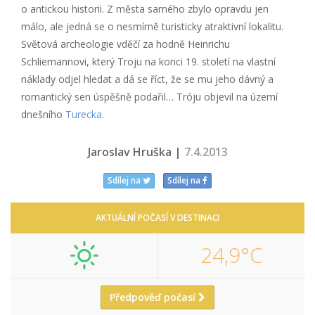
o antickou historii. Z města samého zbylo opravdu jen
málo, ale jedná se o nesmírně turisticky atraktivní lokalitu.
Světová archeologie vděčí za hodně Heinrichu
Schliemannovi, který Troju na konci 19. století na vlastní
náklady odjel hledat a dá se říct, že se mu jeho dávný a
romantický sen úspěšně podařil… Tróju objevil na území
dnešního
Turecka
.
Jaroslav Hruška |
7.4.2013
Sdílej na
Sdílej na
AKTUÁLNÍ POČASÍ V DESTINACI
24,9°C
Předpověď počasí