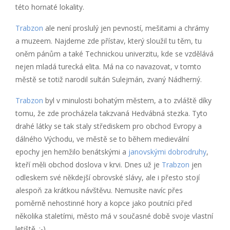
této hornaté lokality.
Trabzon
ale není proslulý jen pevností, mešitami a chrámy
a muzeem. Najdeme zde přístav, který sloužil tu těm, tu
oněm pánům a také Technickou univerzitu, kde se vzdělává
nejen mladá turecká elita. Má na co navazovat, v tomto
městě se totiž narodil sultán Sulejmán, zvaný Nádherný.
Trabzon
byl v minulosti bohatým městem, a to zvláště díky
tomu, že zde procházela takzvaná Hedvábná stezka. Tyto
drahé látky se tak staly střediskem pro obchod Evropy a
dálného Východu, ve městě se to během medievální
epochy jen hemžilo benátskými a
janovskými dobrodruhy
,
kteří měli obchod doslova v krvi. Dnes už je
Trabzon
jen
odleskem své někdejší obrovské slávy, ale i přesto stojí
alespoň za krátkou návštěvu. Nemusíte navíc přes
poměrně nehostinné hory a kopce jako poutníci před
několika staletími, město má v současné době svoje vlastní
letiště. :-)