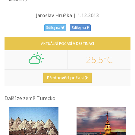
Jaroslav Hruška |
1.12.2013
Sdílej na
Sdílej na
AKTUÁLNÍ POČASÍ V DESTINACI
25,5°C
Předpověď počasí
Další ze země Turecko