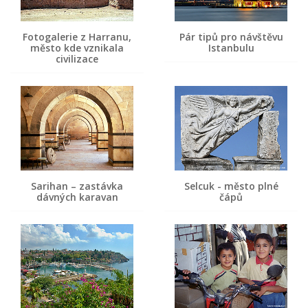
Fotogalerie z Harranu,
Pár tipů pro návštěvu
město kde vznikala
Istanbulu
civilizace
Sarihan – zastávka
Selcuk - město plné
dávných karavan
čápů