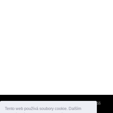
CESTOVNÍ POJIŠTĚNÍ
KONTAKTY
REKLAMA
RSS
Tento web používá soubory cookie. Dalším