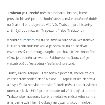
Trabzon
je
turecké
město s bohatou historií, které
proslulo hlavně jako obchodní stezka, má v současné době
na čtvrt milionu obyvatel. Vítá Vás Trabzon, pro historiky
známější pod názvem Trapezunt (nebo Trebizond).
V tomto
tureckém
městě se smísila ortodoxní křesťanská
kultura s tou muslimskou a je opravdu na co se dívat.
Byzantinský chrámHagia Sophia, pocházející ze třináctého
věku, je doplněn takzvanou Fatihovou mešitou, což je
vlastně opět přestavěná křesťanská svatyně.
Turisty určitě zaujme i Trabzonská pevnost, kterou založil
ve třináctém století císař Alexios II. Trapezuntské císařství
ale vystřídala nadvláda muslimů, kteří městu dodali zvláštní
orientální lesk. Určitě proto nebude od věci projít si i tamní
Trabzonské muzeum, které je nedaleko městského centra
a najdeme zde hlavně odkazy na byzantinskou minulost