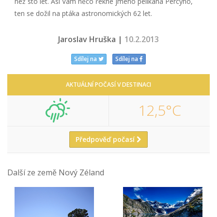
než sto let. Asi Vám něco řekne jméno pelikána Percyho,
ten se dožil na ptáka astronomických 62 let.
Jaroslav Hruška |
10.2.2013
Sdílej na
Sdílej na
AKTUÁLNÍ POČASÍ V DESTINACI
12,5°C
Předpověď počasí
Další ze země Nový Zéland