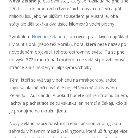
Nový Zéland
je ostrovní stát, který se rozkládá na přibližně
270 tisících kilometrech čtverečních, obývá na čtyři a půl
milionu lidí. Jeho nejbližším sousedem je Austrálie, oba
státy ale dělí takřka dva tisíce kilometrů vodní plochy.
Symbolem
Nového Zélandu
jsou ovce, ptáci kivi a například
i Mount Cook (nebo též Aoraki), hora, která nese název po
novodobém objeviteli tohoto ostrovního světa. Ta se pne
do výše 3724 metrů nad mořem a nezadá si po vzhledové
stránce ani s některými alpskými vrcholky.
Těm, kteří se vyžívají v pohledu na mrakodrapy, srdce
zaplesá hlavně při návštěvě největšího města Nového
Zélandu – Aucklandu. A pokud budete mít jen trochu zájem,
jachty a plachetnice se tu vskutku jen hemží a čekají, kdo si
je pronajme na okružní jízdu.
Nový Zéland nabízí turistům třeba i pěknou zoologickou
zahradu v hlavním městě Wellingtonu, která už funguje více