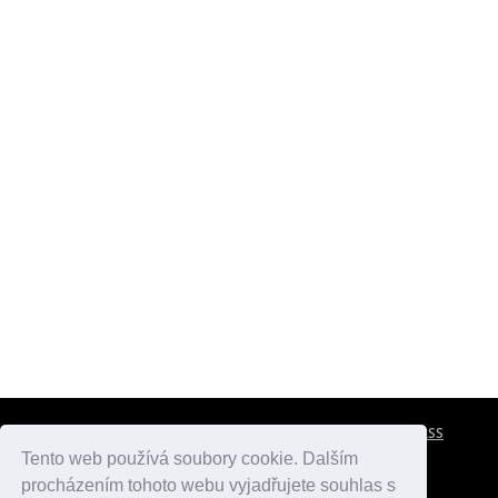
CESTOVNÍ POJIŠTĚNÍ
KONTAKTY
REKLAMA
RSS
Tento web používá soubory cookie. Dalším
procházením tohoto webu vyjadřujete souhlas s