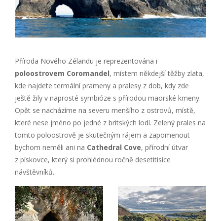
Příroda Nového Zélandu je reprezentována i
poloostrovem Coromandel
, místem někdejší těžby zlata,
kde najdete termální prameny a pralesy z dob, kdy zde
ještě žily v naprosté symbióze s přírodou maorské kmeny.
Opět se nacházíme na severu menšího z ostrovů, místě,
které nese jméno po jedné z britských lodí. Zelený prales na
tomto poloostrově je skutečným rájem a zapomenout
bychom neměli ani na
Cathedral Cove
, přírodní útvar
z pískovce, který si prohlédnou ročně desetitisíce
návštěvníků.