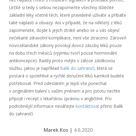
Určitě si tedy s sebou nezapomeňte všechny důležité
základní léky včetně těch, které pravidelně užíváte a přibalte
také náplasti a obvazy. Ani v případě, že na některý z léků
zapomenete, dojde k jejich ztrátě anebo se u vás objeví
nečekané zdravotní komplikace, není vše ztraceno. Zároveň
novozélandské zákony povolují dovoz zásoby léků pouze
na dobu třech měsíců (výjimku tvoří pouze hormonální
antikoncepce). Raději proto mějte v záloze zásilkovou
službu, jakou je například
Balík do zahraničí
, která se
postará o spolehlivé a rychlé doručení léků kamkoli budete
potřebovat. Před odesláním je lepší vše ponechat
v originálním balení s vaším jménem a pro jistotu nechte
připojit i recept s lékařskou zprávou v angličtině. Pro
podrobnější informace neváhejte
kontaktovat
přímo Balík
do zahraničí.
Marek Kos |
4.6.2020