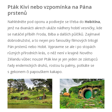
Pták Kivi nebo vzpomínka na Pána
prstenů
Nahlédněte pod oponu a podívejte se třeba do
Hobitína
,
jenž na dvanácti akrech ukáže nádhery hobití vesničky, kde
se natáčel příběh Froda, Bilba a dalších půlčíků. Zajímavé
dobrodružství, a to nejen pro fanoušky filmových trilogií
Pán prstenů nebo Hobit. Vypravme se ale i po stopách
různých přírodních krás, o něž není v krajině Nového
Zélandu vůbec nouze! Pták kivi je jen jeden ze zástupců
řady endemických druhů, rostou tu palmy, potkáte se
s gekonem či papouškem kakapo.