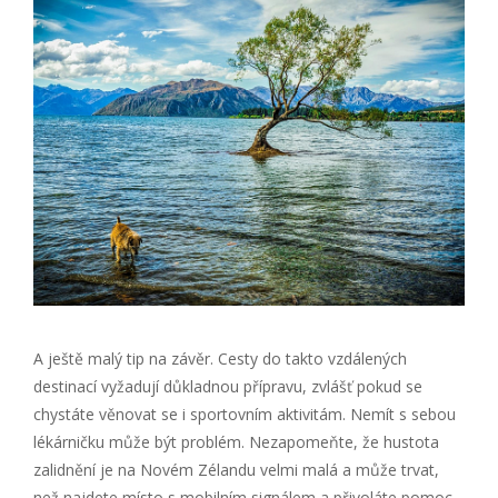
A ještě malý tip na závěr. Cesty do takto vzdálených
destinací vyžadují důkladnou přípravu, zvlášť pokud se
chystáte věnovat se i sportovním aktivitám. Nemít s sebou
lékárničku může být problém. Nezapomeňte, že hustota
zalidnění je na Novém Zélandu velmi malá a může trvat,
než najdete místo s mobilním signálem a přivoláte pomoc.