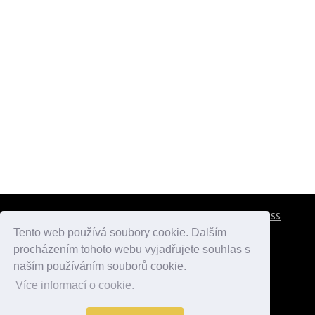
CESTOVNÍ POJIŠTĚNÍ
KONTAKTY
REKLAMA
RSS
Tento web používá soubory cookie. Dalším
procházením tohoto webu vyjadřujete souhlas s
atlasmest.cz
atlaspamatek.info
atlaszemi.info
naším používáním souborů cookie.
Více informací o cookie.
© 2005 - 2026 Desperado.cz. Všechna práva vyhrazena.
Data o počasí jsou přebírána z
OpenWeather
.