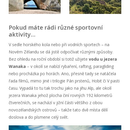
Pokud máte rádi různé sportovní
aktivity…
V sedle horského kola nebo při vodních sportech – na
Novém Zélandu se dá jistě odpočívat různými způsoby.
Bez ohledu na roční období si totiž užijete
vodu u jezera
Wanaka
– v okolí se nabízí rybaření, rafting, paragliding
nebo procházka po horách. Ano, přesně tady se natáčela
řada filmů, mimo jiné i trilogie Pán prstenů, Hobit či V pasti
času. Vypadá to tu tak trochu jako na jihu Alp, ale okolí
jezera Wanaka jehož plocha činí rovných 192 kilometrů
čtverečních, se nachází v jižní části většího z obou
novozélandských ostrovů – takže tato dvě místa dělí
doslova a do písmene celý svět.