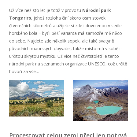
Už více než sto let je totiž v provozu
Národní park
Tongariro
, jehož rozloha činí skoro osm stovek
čtverečních kilometrů a užijete si zde i dovolenou v sedle
horského kola – byť i pěší varianta má samozřejmě něco
do sebe. Najdete zde několik sopek, ale také svatyně
původních maorských obyvatel, takže místo má v sobě i
určitou skrytou mystiku. Už více než čtvrtstoletí je tento
národní park na seznamech organizace UNESCO, což určitě
hovoří za vše…
Procestovat celou zemi přeci jen potrvá