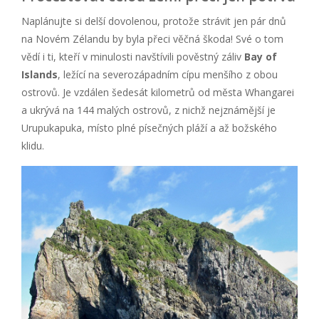
Naplánujte si delší dovolenou, protože strávit jen pár dnů
na Novém Zélandu by byla přeci věčná škoda! Své o tom
vědí i ti, kteří v minulosti navštívili pověstný záliv
Bay of
Islands
, ležící na severozápadním cípu menšího z obou
ostrovů. Je vzdálen šedesát kilometrů od města Whangarei
a ukrývá na 144 malých ostrovů, z nichž nejznámější je
Urupukapuka, místo plné písečných pláží a až božského
klidu.