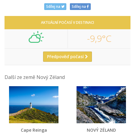
Sdílej na
Sdílej na
AKTUÁLNÍ POČASÍ V DESTINACI
-9,9°C
Předpověď počasí
Další ze země Nový Zéland
Cape Reinga
NOVÝ ZÉLAND