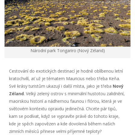
Národní park Tongariro (Nový Zéland)
Cestování do exotických destinací je hodně oblíbenou letní
kratochvílí, ať už je tématem Mauricius nebo třeba Keňa.
Své krásy turistům ukazují i další místa, jako je třeba
Nový
Zéland
. Velký zelený ostrov s minimální hustotou zalidnění,
maorskou historií a nádhernou faunou i flórou, která je ve
světovém kontextu opravdu jedinečná. Chcete pár tipů,
kam se podívat, když se vypravíte právě do tohoto kraje,
kde je spěch zapovězen a kde dovolená během našich
zimních měsíců přinese velmi příjemné teploty?