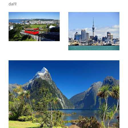
daří!