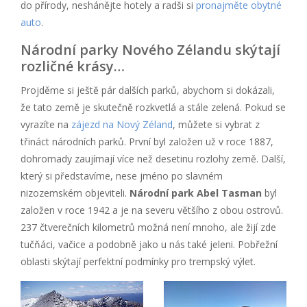
do přírody, neshánějte hotely a radši si
pronajměte obytné
auto
.
Národní parky Nového Zélandu skýtají
rozličné krásy…
Projděme si ještě pár dalších parků, abychom si dokázali,
že tato země je skutečně rozkvetlá a stále zelená. Pokud se
vyrazíte na
zájezd na Nový Zéland
, můžete si vybrat z
třináct národních parků. První byl založen už v roce 1887,
dohromady zaujímají více než desetinu rozlohy země. Další,
který si představíme, nese jméno po slavném
nizozemském objeviteli.
Národní park Abel Tasman
byl
založen v roce 1942 a je na severu většího z obou ostrovů.
237 čtverečních kilometrů možná není mnoho, ale žijí zde
tučňáci, vačice a podobně jako u nás také jeleni. Pobřežní
oblasti skýtají perfektní podmínky pro trempský výlet.