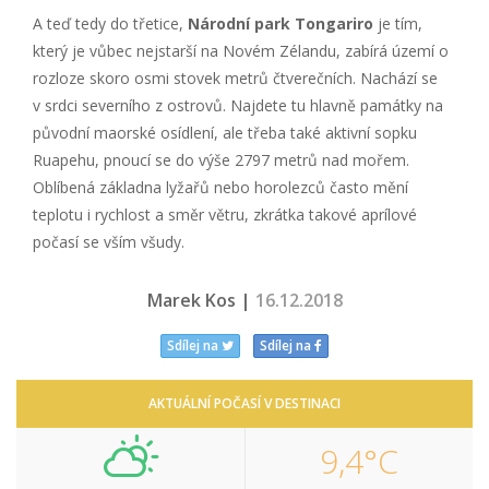
A teď tedy do třetice,
Národní park Tongariro
je tím,
který je vůbec nejstarší na Novém Zélandu, zabírá území o
rozloze skoro osmi stovek metrů čtverečních. Nachází se
v srdci severního z ostrovů. Najdete tu hlavně památky na
původní maorské osídlení, ale třeba také aktivní sopku
Ruapehu, pnoucí se do výše 2797 metrů nad mořem.
Oblíbená základna lyžařů nebo horolezců často mění
teplotu i rychlost a směr větru, zkrátka takové aprílové
počasí se vším všudy.
Marek Kos |
16.12.2018
Sdílej na
Sdílej na
AKTUÁLNÍ POČASÍ V DESTINACI
9,4°C