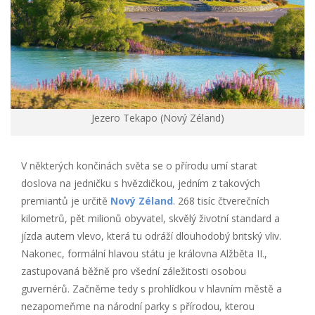
Jezero Tekapo (Nový Zéland)
V některých končinách světa se o přírodu umí starat
doslova na jedničku s hvězdičkou, jedním z takových
premiantů je určitě
Nový Zéland
. 268 tisíc čtverečních
kilometrů, pět milionů obyvatel, skvělý životní standard a
jízda autem vlevo, která tu odráží dlouhodobý britský vliv.
Nakonec, formální hlavou státu je královna Alžběta II.,
zastupovaná běžně pro všední záležitosti osobou
guvernérů. Začněme tedy s prohlídkou v hlavním městě a
nezapomeňme na národní parky s přírodou, kterou