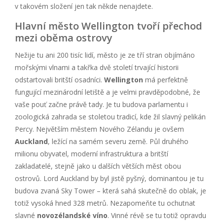
v takovém složení jen tak někde nenajdete.
Hlavní město Wellington tvoří přechod
mezi oběma ostrovy
Nežije tu ani 200 tisíc lidí, město je ze tří stran objímáno
mořskými vlnami a takřka dvě století trvající historii
odstartovali britští osadníci.
Wellington
má perfektně
fungující mezinárodní letiště a je velmi pravděpodobné, že
vaše pouť začne právě tady. Je tu budova parlamentu i
zoologická zahrada se stoletou tradicí, kde žil slavný pelikán
Percy. Největším městem Nového Zélandu je ovšem
Auckland
, ležící na samém severu země. Půl druhého
milionu obyvatel, moderní infrastruktura a britští
zakladatelé, stejně jako u dalších větších měst obou
ostrovů. Lord Auckland by byl jistě pyšný, dominantou je tu
budova zvaná Sky Tower – která sahá skutečně do oblak, je
totiž vysoká hned 328 metrů. Nezapomeňte tu ochutnat
slavné
novozélandské víno
. Vinné révě se tu totiž opravdu