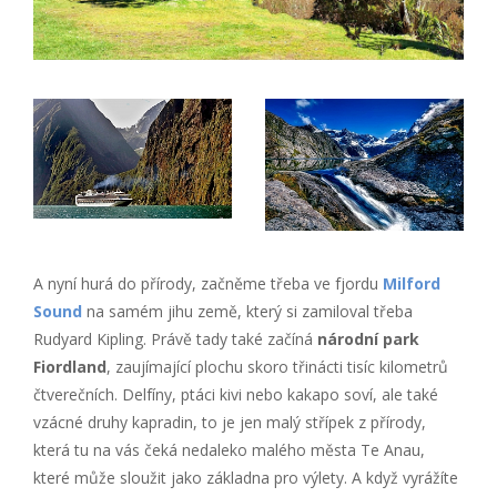
A nyní hurá do přírody, začněme třeba ve fjordu
Milford
Sound
na samém jihu země, který si zamiloval třeba
Rudyard Kipling. Právě tady také začíná
národní park
Fiordland
, zaujímající plochu skoro třinácti tisíc kilometrů
čtverečních. Delfíny, ptáci kivi nebo kakapo soví, ale také
vzácné druhy kapradin, to je jen malý střípek z přírody,
která tu na vás čeká nedaleko malého města Te Anau,
které může sloužit jako základna pro výlety. A když vyrážíte