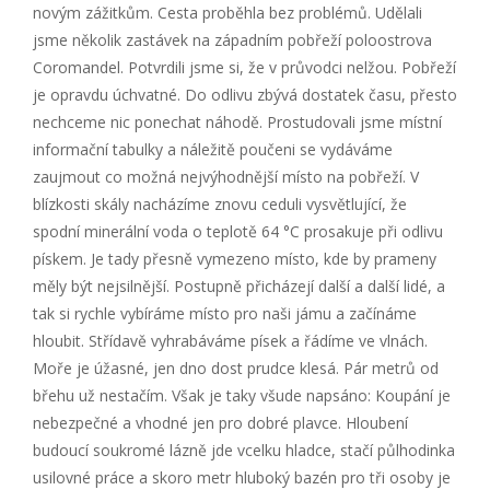
novým zážitkům. Cesta proběhla bez problémů. Udělali
jsme několik zastávek na západním pobřeží poloostrova
Coromandel. Potvrdili jsme si, že v průvodci nelžou. Pobřeží
je opravdu úchvatné. Do odlivu zbývá dostatek času, přesto
nechceme nic ponechat náhodě. Prostudovali jsme místní
informační tabulky a náležitě poučeni se vydáváme
zaujmout co možná nejvýhodnější místo na pobřeží. V
blízkosti skály nacházíme znovu ceduli vysvětlující, že
spodní minerální voda o teplotě 64 °C prosakuje při odlivu
pískem. Je tady přesně vymezeno místo, kde by prameny
měly být nejsilnější. Postupně přicházejí další a další lidé, a
tak si rychle vybíráme místo pro naši jámu a začínáme
hloubit. Střídavě vyhrabáváme písek a řádíme ve vlnách.
Moře je úžasné, jen dno dost prudce klesá. Pár metrů od
břehu už nestačím. Však je taky všude napsáno: Koupání je
nebezpečné a vhodné jen pro dobré plavce. Hloubení
budoucí soukromé lázně jde vcelku hladce, stačí půlhodinka
usilovné práce a skoro metr hluboký bazén pro tři osoby je