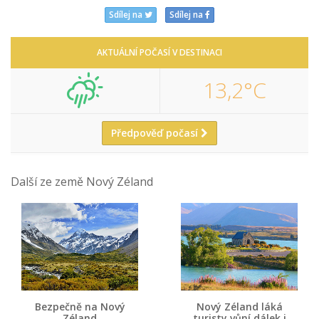
Sdílej na
Sdílej na
AKTUÁLNÍ POČASÍ V DESTINACI
13,2°C
Předpověď počasí
Další ze země Nový Zéland
Bezpečně na Nový
Nový Zéland láká
Zéland
turisty vůní dálek i