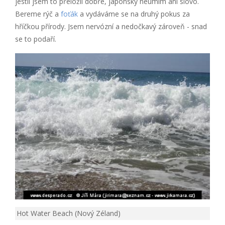
jestli jsem to přeložil dobře, japonsky neumím ani slovo.
Bereme rýč a
foťák
a vydáváme se na druhý pokus za
hříčkou přírody. Jsem nervózní a nedočkavý zároveň - snad
se to podaří.
Hot Water Beach (Nový Zéland)