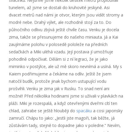
svačinku. Nejdříve jsme několik desítek metrů proplouvali
tunelem, až jsme se dostali do kruhovité jeskyně. Asi
dvacet metrů nad námi je otvor, kterým jsou vidět stromy a
modré nebe. Drahý výlet, ale rozhodně stojí za to. Do
půlnočního odlivu zbývá ještě chvíle času. Venku je docela
zima, takže se přesunujeme do našeho miniauta. Já a Kai
zaujímáme polohu v polosedě pololeže na předních
sedačkách a Miki uléhá vzadu. Její postava jí umožňuje
pohodlně odpočívat. Dělám si z ní legraci, že je jako
miminko v postýlce, ale už mě skoro nevnímá a usíná. My s
Kaiem podřimujeme a čekáme na odliv. Ještě že jsem
natočil budík, protože jinak bychom ustupující vodu
prošvihli. Venku je zima jak v Rusku. To snad není ani
možné! Před několika hodinami jsme si užívali v plavkách na
pláži. Miki je rozespalá, a když otevřenými dveřmi cítí ten
chlad, zahrabe se ještě hlouběji do
spacáku
a cosi japonsky
zamručí. Chápu to jako: „Jestli jste magoři, tak běžte, já
zůstávám tady, stejně to dopadne jako v poledne.“ Nevím,