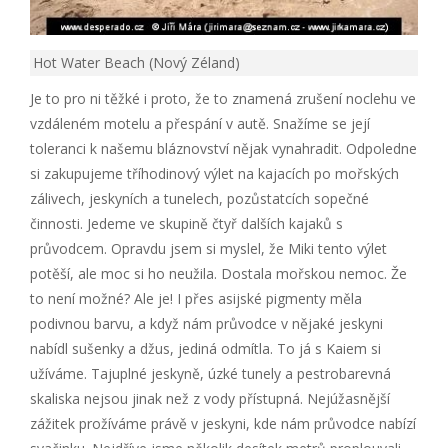
Hot Water Beach (Nový Zéland)
Je to pro ni těžké i proto, že to znamená zrušení noclehu ve
vzdáleném motelu a přespání v autě. Snažíme se její
toleranci k našemu bláznovství nějak vynahradit. Odpoledne
si zakupujeme tříhodinový výlet na kajacích po mořských
zálivech, jeskyních a tunelech, pozůstatcích sopečné
činnosti. Jedeme ve skupině čtyř dalších kajaků s
průvodcem. Opravdu jsem si myslel, že Miki tento výlet
potěší, ale moc si ho neužila. Dostala mořskou nemoc. Že
to není možné? Ale je! I přes asijské pigmenty měla
podivnou barvu, a když nám průvodce v nějaké jeskyni
nabídl sušenky a džus, jediná odmítla. To já s Kaiem si
užíváme. Tajuplné jeskyně, úzké tunely a pestrobarevná
skaliska nejsou jinak než z vody přístupná. Nejúžasnější
zážitek prožíváme právě v jeskyni, kde nám průvodce nabízí