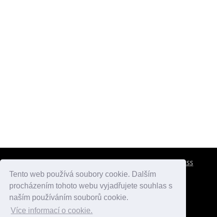
CESTOVNÍ POJIŠTĚNÍ
KONTAKTY
REKLAMA
RSS
Tento web používá soubory cookie. Dalším
procházením tohoto webu vyjadřujete souhlas s
atlasmest.cz
atlaspamatek.info
atlaszemi.info
naším používáním souborů cookie.
Více informací o cookie.