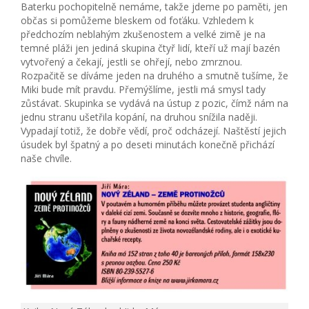
Baterku pochopitelně nemáme, takže jdeme po paměti, jen
občas si pomůžeme bleskem od foťáku. Vzhledem k
předchozím neblahým zkušenostem a velké zimě je na
temné pláži jen jediná skupina čtyř lidí, kteří už mají bazén
vytvořený a čekají, jestli se ohřejí, nebo zmrznou.
Rozpačitě se díváme jeden na druhého a smutně tušíme, že
Miki bude mít pravdu. Přemýšlíme, jestli má smysl tady
zůstávat. Skupinka se vydává na ústup z pozic, čímž nám na
jednu stranu ušetřila kopání, na druhou snížila naději.
Vypadají totiž, že dobře vědí, proč odcházejí. Naštěstí jejich
úsudek byl špatný a po deseti minutách konečně přichází
naše chvíle.