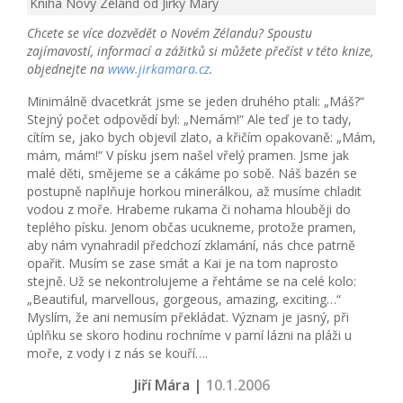
Kniha Nový Zéland od Jirky Máry
Chcete se více dozvědět o Novém Zélandu? Spoustu
zajímavostí, informací a zážitků si můžete přečíst v této knize,
objednejte na
www.jirkamara.cz
.
Minimálně dvacetkrát jsme se jeden druhého ptali: „Máš?“
Stejný počet odpovědí byl: „Nemám!“ Ale teď je to tady,
cítím se, jako bych objevil zlato, a křičím opakovaně: „Mám,
mám, mám!“ V písku jsem našel vřelý pramen. Jsme jak
malé děti, smějeme se a cákáme po sobě. Náš bazén se
postupně naplňuje horkou minerálkou, až musíme chladit
vodou z moře. Hrabeme rukama či nohama hlouběji do
teplého písku. Jenom občas ucukneme, protože pramen,
aby nám vynahradil předchozí zklamání, nás chce patrně
opařit. Musím se zase smát a Kai je na tom naprosto
stejně. Už se nekontrolujeme a řehtáme se na celé kolo:
„Beautiful, marvellous, gorgeous, amazing, exciting…“
Myslím, že ani nemusím překládat. Význam je jasný, při
úplňku se skoro hodinu rochníme v parní lázni na pláži u
moře, z vody i z nás se kouří….
Jiří Mára |
10.1.2006