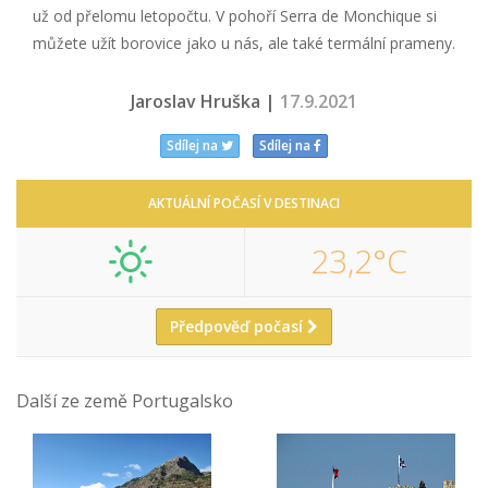
už od přelomu letopočtu. V pohoří Serra de Monchique si
můžete užít borovice jako u nás, ale také termální prameny.
Jaroslav Hruška |
17.9.2021
Sdílej na
Sdílej na
AKTUÁLNÍ POČASÍ V DESTINACI
23,2°C
Předpověď počasí
Další ze země Portugalsko