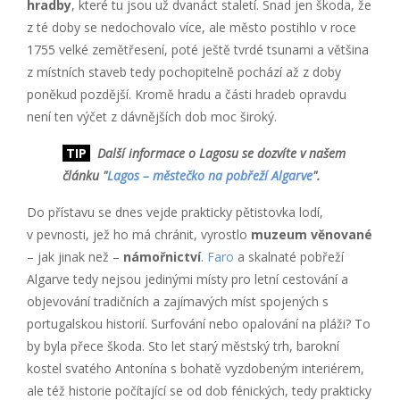
hradby
, které tu jsou už dvanáct staletí. Snad jen škoda, že
z té doby se nedochovalo více, ale město postihlo v roce
1755 velké zemětřesení, poté ještě tvrdé tsunami a většina
z místních staveb tedy pochopitelně pochází až z doby
poněkud pozdější. Kromě hradu a části hradeb opravdu
není ten výčet z dávnějších dob moc široký.
TIP
Další informace o Lagosu se dozvíte v našem
článku "
Lagos – městečko na pobřeží Algarve
".
Do přístavu se dnes vejde prakticky pětistovka lodí,
v pevnosti, jež ho má chránit, vyrostlo
muzeum věnované
– jak jinak než –
námořnictví
.
Faro
a skalnaté pobřeží
Algarve tedy nejsou jedinými místy pro letní cestování a
objevování tradičních a zajímavých míst spojených s
portugalskou historií. Surfování nebo opalování na pláži? To
by byla přece škoda. Sto let starý městský trh, barokní
kostel svatého Antonína s bohatě vyzdobeným interiérem,
ale též historie počítající se od dob fénických, tedy prakticky