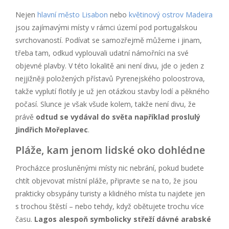
Nejen
hlavní město Lisabon
nebo
květinový ostrov Madeira
jsou zajímavými místy v rámci území pod portugalskou
svrchovaností. Podívat se samozřejmě můžeme i jinam,
třeba tam, odkud vyplouvali udatní námořníci na své
objevné plavby. V této lokalitě ani není divu, jde o jeden z
nejjižněji položených přístavů Pyrenejského poloostrova,
takže vyplutí flotily je už jen otázkou stavby lodí a pěkného
počasí. Slunce je však všude kolem, takže není divu, že
právě
odtud se vydával do světa například proslulý
Jindřich Mořeplavec
.
Pláže, kam jenom lidské oko dohlédne
Procházce prosluněnými místy nic nebrání, pokud budete
chtít objevovat místní pláže, připravte se na to, že jsou
prakticky obsypány turisty a klidného místa tu najdete jen
s trochou štěstí – nebo tehdy, když obětujete trochu více
času.
Lagos alespoň symbolicky střeží dávné arabské