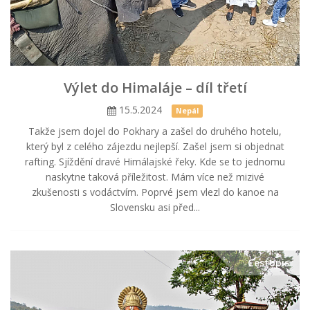
Výlet do Himaláje – díl třetí
15.5.2024
Nepál
Takže jsem dojel do Pokhary a zašel do druhého hotelu,
který byl z celého zájezdu nejlepší. Zašel jsem si objednat
rafting. Sjíždění dravé Himálajské řeky. Kde se to jednomu
naskytne taková příležitost. Mám více než mizivé
zkušenosti s vodáctvím. Poprvé jsem vlezl do kanoe na
Slovensku asi před...
Cestopis