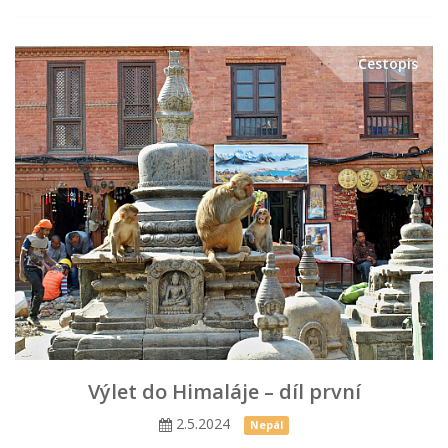
Cestopis
Výlet do Himaláje – díl první
2.5.2024
Nepál