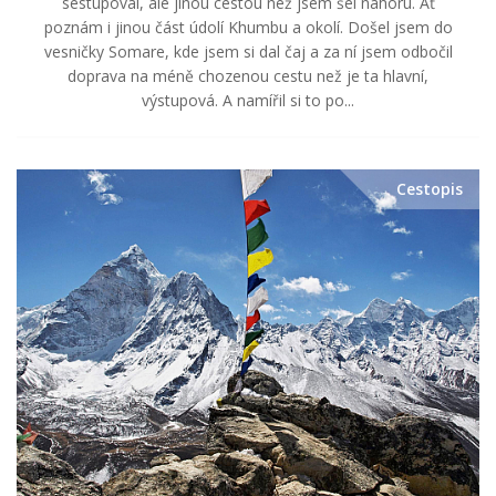
sestupoval, ale jinou cestou než jsem šel nahoru. Ať
poznám i jinou část údolí Khumbu a okolí. Došel jsem do
vesničky Somare, kde jsem si dal čaj a za ní jsem odbočil
doprava na méně chozenou cestu než je ta hlavní,
výstupová. A namířil si to po...
Cestopis