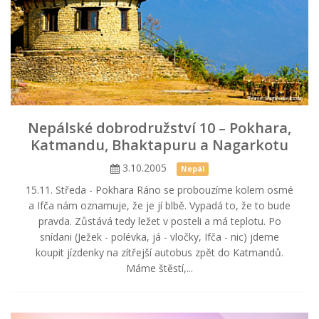
Nepálské dobrodružství 10 – Pokhara,
Katmandu, Bhaktapuru a Nagarkotu
3.10.2005
Nepál
15.11. Středa - Pokhara Ráno se probouzíme kolem osmé
a Ifča nám oznamuje, že je jí blbě. Vypadá to, že to bude
pravda. Zůstává tedy ležet v posteli a má teplotu. Po
snídani (Ježek - polévka, já - vločky, Ifča - nic) jdeme
koupit jízdenky na zítřejší autobus zpět do Katmandů.
Máme štěstí,...