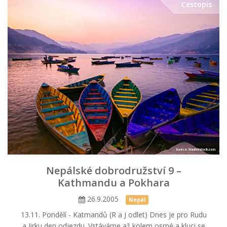
Cestopis
Nepálské dobrodružství 9 –
Kathmandu a Pokhara
26.9.2005
Nepál
13.11. Pondělí - Katmandů (R a J odlet) Dnes je pro Rudu
a Jirku den odjezdu. Vstáváme až kolem osmé a kluci se