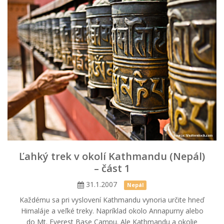
Ľahký trek v okolí Kathmandu (Nepál)
– část 1
31.1.2007
Nepál
Každému sa pri vyslovení Kathmandu vynoria určite hneď
Himaláje a veľké treky. Napríklad okolo Annapurny alebo
do Mt. Everest Base Campu. Ale Kathmandu a okolie