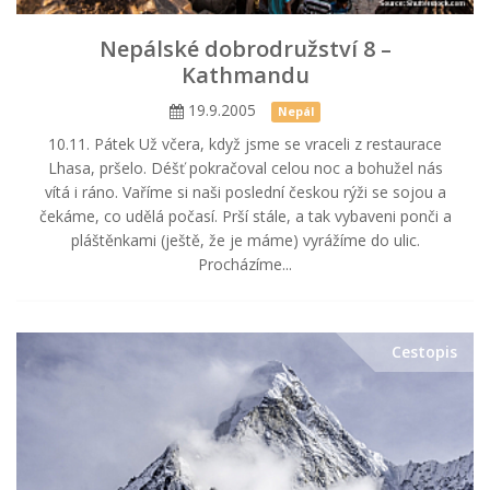
Nepálské dobrodružství 8 –
Kathmandu
19.9.2005
Nepál
10.11. Pátek Už včera, když jsme se vraceli z restaurace
Lhasa, pršelo. Déšť pokračoval celou noc a bohužel nás
vítá i ráno. Vaříme si naši poslední českou rýži se sojou a
čekáme, co udělá počasí. Prší stále, a tak vybaveni ponči a
pláštěnkami (ještě, že je máme) vyrážíme do ulic.
Procházíme...
Cestopis