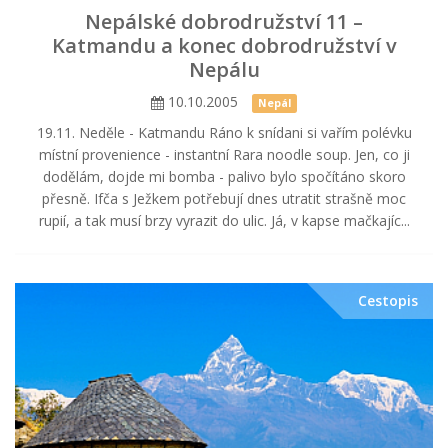
Nepálské dobrodružství 11 –
Katmandu a konec dobrodružství v
Nepálu
10.10.2005
Nepál
19.11. Neděle - Katmandu Ráno k snídani si vařím polévku
místní provenience - instantní Rara noodle soup. Jen, co ji
dodělám, dojde mi bomba - palivo bylo spočítáno skoro
přesně. Ifča s Ježkem potřebují dnes utratit strašně moc
rupií, a tak musí brzy vyrazit do ulic. Já, v kapse mačkajíc...
Cestopis