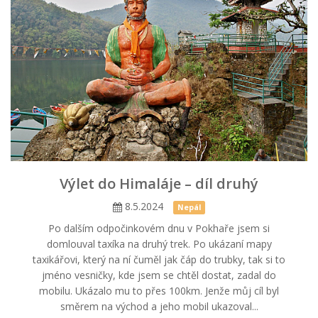
Výlet do Himaláje – díl druhý
8.5.2024
Nepál
Po dalším odpočinkovém dnu v Pokhaře jsem si
domlouval taxíka na druhý trek. Po ukázaní mapy
taxikářovi, který na ní čuměl jak čáp do trubky, tak si to
jméno vesničky, kde jsem se chtěl dostat, zadal do
mobilu. Ukázalo mu to přes 100km. Jenže můj cíl byl
směrem na východ a jeho mobil ukazoval...