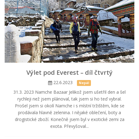
Výlet pod Everest – díl čtvrtý
22.6.2023
Nepál
31.3. 2023 Namche Bazaar Jelikož jsem ušetřil den a šel
rychleji než jsem plánoval, tak jsem si ho teď vybral.
Prošel jsem si okolí Namche i s místní tržištěm, kde se
prodávala hlavně zelenina. I nějaké oblečení, boty a
drogistické zboží. Konečně jsem byl v exotické zemi za
exota. Převyšoval...