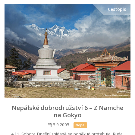
Cestopis
Nepálské dobrodružství 6 – Z Namche
na Gokyo
5.9.2005
Nepál
4.11. Sobota Dnešní snídaně se poněkud protahuje. Ruda,