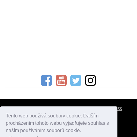
CESTOVNÍ POJIŠTĚNÍ
KONTAKTY
REKLAMA
RSS
Tento web používá soubory cookie. Dalším
procházením tohoto webu vyjadřujete souhlas s
atlasmest.cz
atlaspamatek.info
atlaszemi.info
naším používáním souborů cookie.