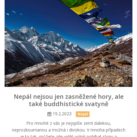
Nepál nejsou jen zasněžené hory, ale
také buddhistické svatyně
19.2.2023
Nepál
Pro mnohé z vás je nejspíše zemí dalekou,
neprozkoumanou a možná i divokou. V mnoha případech
je to tak, můžete zde vidět volně pobíhat slony a