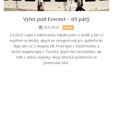
Výlet pod Everest – díl pátý
29.6.2023
Nepál
2.4.2023 Lukla a Káthmandú Natáhl jsem si budík a šel co
nejdříve na letiště, abych se zaregistroval pro zpáteční let.
Byly tam už 2 skupiny lidí. První byla z Kazachstánu a
druhá skupina byla z Turecka. Jejich řeči neovládám, ale
měli s sebou vlaječky. Moje letecká společnost se
jmenovala Sita...