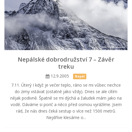
Nepálské dobrodružství 7 – Závěr
treku
12.9.2005
Nepál
7.11. Úterý I když je večer teplo, ráno se mi vůbec nechce
do zimy vstávat (ostatně jako vždy). Dnes se ale cítím
nějak podivně. Špatně se mi dýchá a žaludek mám jako na
vodě. Dáváme si porič a něco před osmou vyrážíme. Jsem
rád, že nás dnes čeká sestup o více než 1500 metrů.
Nejdříve klesáme o...