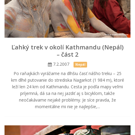
Ľahký trek v okolí Kathmandu (Nepál)
– část 2
7.2.2007
Nepál
Po raňajkách vyrážame na dlhšiu časť nášho treku – 25
km dlhé putovanie do strediska Nagarkot (1 984 m), ktoré
leží len 24 km od Kathmandu. Cesta je podľa mapy veľmi
príjemná, dá sa na nej jazdiť aj s bicyklom, takže
neočakávame nejaké problémy. Je síce pravda, že
momentálne mi nie je najlepšie,...