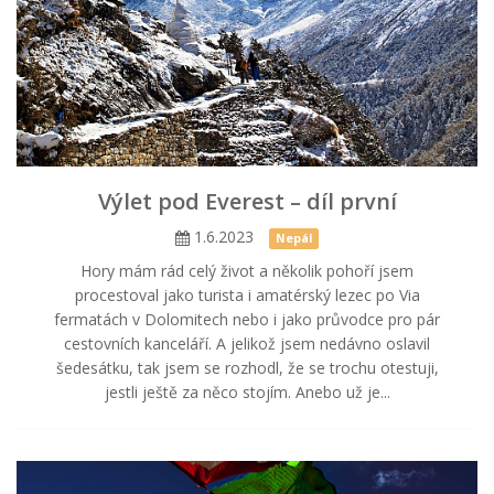
Výlet pod Everest – díl první
1.6.2023
Nepál
Hory mám rád celý život a několik pohoří jsem
procestoval jako turista i amatérský lezec po Via
fermatách v Dolomitech nebo i jako průvodce pro pár
cestovních kanceláří. A jelikož jsem nedávno oslavil
šedesátku, tak jsem se rozhodl, že se trochu otestuji,
jestli ještě za něco stojím. Anebo už je...