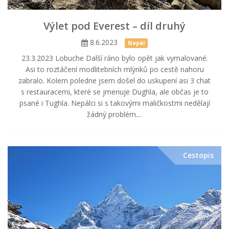
Výlet pod Everest – díl druhý
8.6.2023
Nepál
23.3.2023 Lobuche Další ráno bylo opět jak vymalované.
Asi to roztáčení modlitebních mlýnků po cestě nahoru
zabralo. Kolem poledne jsem došel do uskupení asi 3 chat
s restauracemi, které se jmenuje Dughla, ale občas je to
psané i Tughla. Nepálci si s takovými maličkostmi nedělají
žádný problém....
Cestopis