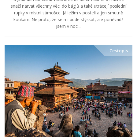
snaží narvat všechny věci do báglů a také utrácejí poslední
rupky v místní sámošce. Já ležím v posteli a jen smutně
koukám. Ne proto, že se mi bude stýskat, ale poněvadž
jsem v noci...
Cestopis