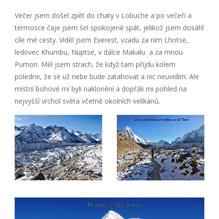
Večer jsem došel zpět do chaty v Lobuche a po večeři a
termosce čaje jsem šel spokojeně spát, jelikož jsem dosáhl
cíle mé cesty. Viděl jsem Everest, vzadu za ním Lhotse,
ledovec Khumbu, Nuptse, v dálce Makalu a za mnou
Pumori. Měl jsem strach, že když tam přijdu kolem
poledne, že se už nebe bude zatahovat a nic neuvidím. Ale
místní bohové mi byli naklonění a dopřáli mi pohled na
nejvyšší vrchol světa včetně okolních velikánů.