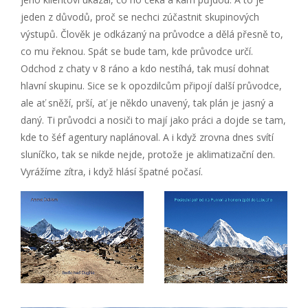
jeden z důvodů, proč se nechci zúčastnit skupinových
výstupů. Člověk je odkázaný na průvodce a dělá přesně to,
co mu řeknou. Spát se bude tam, kde průvodce určí.
Odchod z chaty v 8 ráno a kdo nestíhá, tak musí dohnat
hlavní skupinu. Sice se k opozdilcům připojí další průvodce,
ale ať sněží, prší, ať je někdo unavený, tak plán je jasný a
daný. Ti průvodci a nosiči to mají jako práci a dojde se tam,
kde to šéf agentury naplánoval. A i když zrovna dnes svítí
sluníčko, tak se nikde nejde, protože je aklimatizační den.
Vyrážíme zítra, i když hlásí špatné počasí.