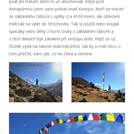
psali jiní trekaři, kteří to už absolvovali. Kdysi pod
Annapúrnou jsem zase potkal snad Korejce, kteří se vraceli
ze základního tábora z výšky cca 4100 mnm, ale oblečení
měli tak na výlet do Stromovky. Tak si půjčili nebo koupili
spacáky nebo deky z horní chaty v základním táboře a
v těch dekách byli zabalení při sestupu dolů. Když se už
člověk vydá na takové dobrodružství, tak by si měl něco o
tom přečíst, kam jde, co ho čeká a nemine.