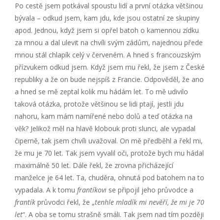
Po cestě jsem potkával spoustu lidí a první otázka většinou
bývala – odkud jsem, kam jdu, kde jsou ostatní ze skupiny
apod. Jednou, když jsem si opřel batoh o kamennou zídku
za mnou a dal ulevit na chvíli svým zádům, najednou přede
mnou stál chlapík celý v červeném. A hned s francouzským
přízvukem odkud jsem. Když jsem mu řekl, že jsem z České
republiky a že on bude nejspíš z Francie. Odpověděl, že ano
a hned se mě zeptal kolik mu hádám let. To mě udivilo
taková otázka, protože většinou se lidi ptají, jestli jdu
nahoru, kam mám namířené nebo dolů a teď otázka na
věk? Jelikož měl na hlavě klobouk proti slunci, ale vypadal
čiperně, tak jsem chvíli uvažoval. On mě předběhl a řekl mi,
že mu je 70 let. Tak jsem vyvalil oči, protože bych mu hádal
maximálně 50 let. Dále řekl, že zrovna přicházející
manželce je 64 let. Ta, chuděra, ohnutá pod batohem na to
vypadala. A k tomu
frantíkovi
se připojil jeho průvodce a
frantík
průvodci řekl, že „
tenhle mladík mi nevěří, že mi je 70
let
“. A oba se tomu strašně smáli. Tak jsem nad tím později