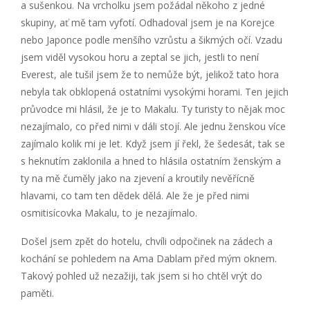
a sušenkou. Na vrcholku jsem požádal někoho z jedné
skupiny, ať mě tam vyfotí. Odhadoval jsem je na Korejce
nebo Japonce podle menšího vzrůstu a šikmých očí. Vzadu
jsem viděl vysokou horu a zeptal se jich, jestli to není
Everest, ale tušil jsem že to nemůže být, jelikož tato hora
nebyla tak obklopená ostatními vysokými horami. Ten jejich
průvodce mi hlásil, že je to Makalu. Ty turisty to nějak moc
nezajímalo, co před nimi v dáli stojí. Ale jednu ženskou více
zajímalo kolik mi je let. Když jsem jí řekl, že šedesát, tak se
s heknutím zaklonila a hned to hlásila ostatním ženským a
ty na mě čuměly jako na zjevení a kroutily nevěřícně
hlavami, co tam ten dědek dělá. Ale že je před nimi
osmitisícovka Makalu, to je nezajímalo.
Došel jsem zpět do hotelu, chvíli odpočinek na zádech a
kochání se pohledem na Ama Dablam před mým oknem.
Takový pohled už nezažiji, tak jsem si ho chtěl vrýt do
paměti.