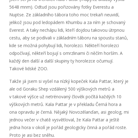
5648 mnm). Odtud jsou pořizovány fotky Everestu a
Nuptse. Ze základního tábora toho moc trekaři neuvidí,
jelikož jsou pod ledopádem Khumbu a za ním je schovaný
Everest. A taky nechápu lidi, kteří dojdou takovou útrpnou
cestu, aby se podívali v základním táboru na spoustu stanů,
kde se možná pohybují lidi, horolezci. Někteří horolezci
odpočívají, někteří bojují s omrzlinami či něčím horším. A
každý den další a další skupiny ty horolezce očumují.
Takové lidské ZOO.
Takže já jsem si vyšel na nízký kopeček Kala Pattar, který je
ale od Goraku Shep vzdálený 500 výškových metrů a
v takové výšce už netrénovaný člověk počítá každých 10
výškových metrů. Kala Pattar je v překladu Černá hora a
ona opravdu je černá. Nějaký Novozélanďan, asi geolog, mi
jednou večer v chatě vysvětloval, že Kala Pattar a ještě
jedna hora v okolí je pořád geologicky činná a pořád roste.
Proto je asi bez sněhu.