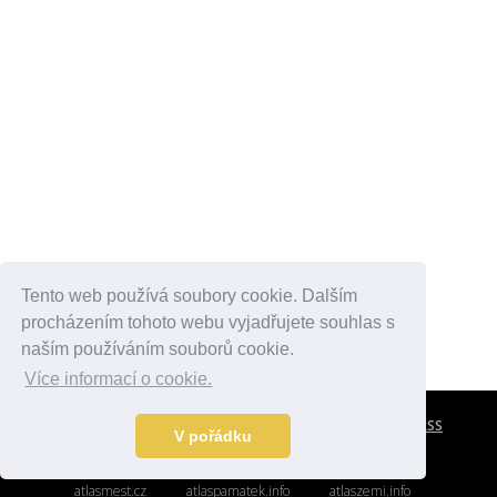
Tento web používá soubory cookie. Dalším
procházením tohoto webu vyjadřujete souhlas s
naším používáním souborů cookie.
Více informací o cookie.
CESTOVNÍ POJIŠTĚNÍ
KONTAKTY
REKLAMA
RSS
V pořádku
atlasmest.cz
atlaspamatek.info
atlaszemi.info