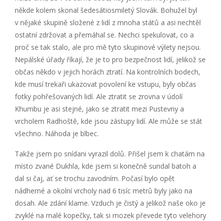
někde kolem skonal šedesátiosmiletý Slovák. Bohužel byl
v nějaké skupině složené z lidí z mnoha států a asi nechtěl
ostatní zdržovat a přemáhal se. Nechci spekulovat, co a
proč se tak stalo, ale pro mě tyto skupinové výlety nejsou.
Nepálské úřady říkají, že je to pro bezpečnost lidí, jelikož se
občas někdo v jejich horách ztratí. Na kontrolních bodech,
kde musí trekaři ukazovat povolení ke vstupu, byly občas
fotky pohřešovaných lidí. Ale ztratit se zrovna v údolí
Khumbu je asi stejné, jako se ztratit mezi Pustevny a
vrcholem Radhoště, kde jsou zástupy lidí. Ale může se stát
všechno. Náhoda je blbec.
Takže jsem po snídani vyrazil dolů. Přišel jsem k chatám na
místo zvané Dukhla, kde jsem si konečně sundal batoh a
dal si čaj, ať se trochu zavodním. Počasí bylo opět
nádherné a okolní vrcholy nad 6 tisíc metrů byly jako na
dosah. Ale zdání klame. Vzduch je čistý a jelikož naše oko je
zvyklé na malé kopečky, tak si mozek převede tyto velehory