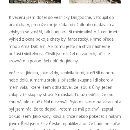
K večeru jsem došel do vesničky Dingboche, vstoupil do
první chaty, protože moje záda mi už dlouho nadávala a
kdybych se změřil, tak budu kratší minimálně o 1 centimetr.
Výhled z okna pokoje chaty byl fantastický. Přímo přede
mnou Ama Dablam. A k tomu ještě na chvíli nádherné
počasí i viditelnost. Chvíli jsem ležel na zádech, ať si je
srovnám a potom šel dolů do jídelny.
Večer se jídelna, jako vždy, zaplnila lidmi, kteří šli nahoru
nebo dolů. K mému stolu si přisedla skupina lidí skoro v
mém věku, které jsem odhadoval, že jsou s Číny. Jeden
chlap z té skupiny strašně mlaskal. To už nedělal, že mu
chutná, ale to už dělal naschvál. Bylo mi skoro na zvracení a
byl jsem rád, že to dojedl. Potom se mě po chvíli zeptal
odkud jsem. Jako vždy, když si chce někdo pokecat s někým
jiným. Řekl jsem že z České republiky a on že bude nejspíše