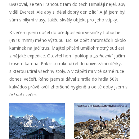
uvažoval, že ten Francouz tam do těch Himalájí nejel, aby
viděl Everest. Ale aby si dělal dobrý den z lidí. A já jsem byl
sám s bílými vlasy, takže skvělý objekt pro jeho vtípky.
K večeru jsem došel do předposlední vesničky Lobuche
(4910 mnm) mého výstupu. Lidi se opět shromáždili okolo
kamínek na jačí trus. Majitel přitáhl umělohmotný sud asi
z nějaké expedice. Otevřel horní poklop a „
zahovnil
“ jačím
trusem kamna. Pak si tu ruku utřel do univerzální utěrky,
s kterou utíral všechny stoly. A v zápětí mi v té samé ruce
donesl večeři. Ráno jsem si dával z hrdla do hrdla 50%
kalvádos právě kvůli zhoršené hygieně a od té doby jsem si
hrknul
i večer.