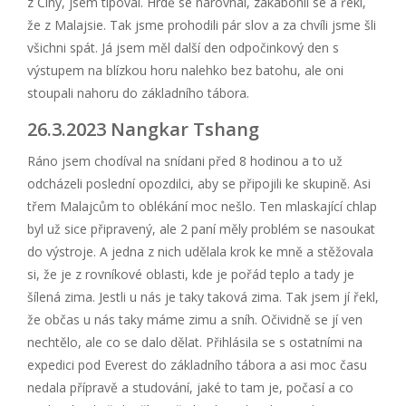
z Číny, jsem tipoval. Hrdě se narovnal, zakabonil se a řekl,
že z Malajsie. Tak jsme prohodili pár slov a za chvíli jsme šli
všichni spát. Já jsem měl další den odpočinkový den s
výstupem na blízkou horu nalehko bez batohu, ale oni
stoupali nahoru do základního tábora.
26.3.2023 Nangkar Tshang
Ráno jsem chodíval na snídani před 8 hodinou a to už
odcházeli poslední opozdilci, aby se připojili ke skupině. Asi
třem Malajcům to oblékání moc nešlo. Ten mlaskající chlap
byl už sice připravený, ale 2 paní měly problém se nasoukat
do výstroje. A jedna z nich udělala krok ke mně a stěžovala
si, že je z rovníkové oblasti, kde je pořád teplo a tady je
šílená zima. Jestli u nás je taky taková zima. Tak jsem jí řekl,
že občas u nás taky máme zimu a sníh. Očividně se jí ven
nechtělo, ale co se dalo dělat. Přihlásila se s ostatními na
expedici pod Everest do základního tábora a asi moc času
nedala přípravě a studování, jaké to tam je, počasí a co