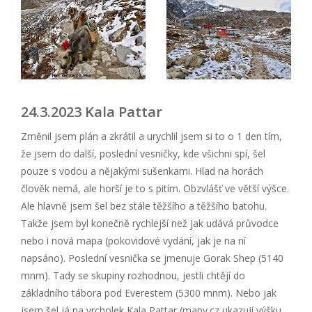
24.3.2023 Kala Pattar
Změnil jsem plán a zkrátil a urychlil jsem si to o 1 den tím,
že jsem do další, poslední vesničky, kde všichni spí, šel
pouze s vodou a nějakými sušenkami. Hlad na horách
člověk nemá, ale horší je to s pitím. Obzvlášť ve větší výšce.
Ale hlavně jsem šel bez stále těžšího a těžšího batohu.
Takže jsem byl konečně rychlejší než jak udává průvodce
nebo i nová mapa (pokovidové vydání, jak je na ní
napsáno). Poslední vesnička se jmenuje Gorak Shep (5140
mnm). Tady se skupiny rozhodnou, jestli chtějí do
základního tábora pod Everestem (5300 mnm). Nebo jak
jsem šel já na vrcholek Kala Pattar (mapy.cz ukazují výšku