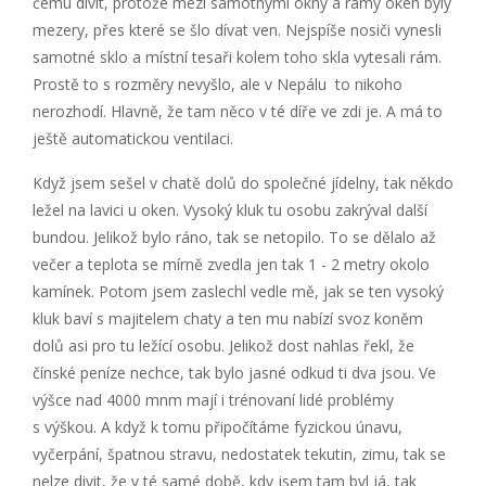
čemu divit, protože mezi samotnými okny a rámy oken byly
mezery, přes které se šlo dívat ven. Nejspíše nosiči vynesli
samotné sklo a místní tesaři kolem toho skla vytesali rám.
Prostě to s rozměry nevyšlo, ale v Nepálu to nikoho
nerozhodí. Hlavně, že tam něco v té díře ve zdi je. A má to
ještě automatickou ventilaci.
Když jsem sešel v chatě dolů do společné jídelny, tak někdo
ležel na lavici u oken. Vysoký kluk tu osobu zakrýval další
bundou. Jelikož bylo ráno, tak se netopilo. To se dělalo až
večer a teplota se mírně zvedla jen tak 1 - 2 metry okolo
kamínek. Potom jsem zaslechl vedle mě, jak se ten vysoký
kluk baví s majitelem chaty a ten mu nabízí svoz koněm
dolů asi pro tu ležící osobu. Jelikož dost nahlas řekl, že
čínské peníze nechce, tak bylo jasné odkud ti dva jsou. Ve
výšce nad 4000 mnm mají i trénovaní lidé problémy
s výškou. A když k tomu připočítáme fyzickou únavu,
vyčerpání, špatnou stravu, nedostatek tekutin, zimu, tak se
nelze divit, že v té samé době, kdy jsem tam byl já, tak