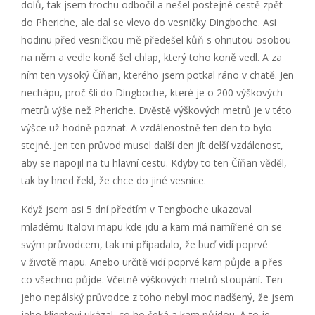
dolů, tak jsem trochu odbočil a nešel postejné cestě zpět
do Pheriche, ale dal se vlevo do vesničky Dingboche. Asi
hodinu před vesničkou mě předešel kůň s ohnutou osobou
na něm a vedle koně šel chlap, který toho koně vedl. A za
ním ten vysoký Číňan, kterého jsem potkal ráno v chatě. Jen
nechápu, proč šli do Dingboche, které je o 200 výškových
metrů výše než Pheriche. Dvěstě výškových metrů je v této
výšce už hodně poznat. A vzdálenostně ten den to bylo
stejné. Jen ten průvod musel další den jít delší vzdálenost,
aby se napojil na tu hlavní cestu. Kdyby to ten Číňan věděl,
tak by hned řekl, že chce do jiné vesnice.
Když jsem asi 5 dní předtím v Tengboche ukazoval
mladému Italovi mapu kde jdu a kam má namířené on se
svým průvodcem, tak mi připadalo, že buď vidí poprvé
v životě mapu. Anebo určitě vidí poprvé kam půjde a přes
co všechno půjde. Včetně výškových metrů stoupání. Ten
jeho nepálský průvodce z toho nebyl moc nadšený, že jsem
jeho klientovi ukázal, co ho čeká a kam půjdou. A to je