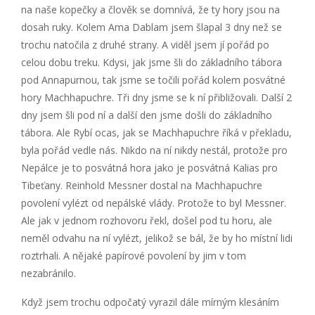
na naše kopečky a člověk se domnívá, že ty hory jsou na
dosah ruky. Kolem Ama Dablam jsem šlapal 3 dny než se
trochu natočila z druhé strany. A viděl jsem jí pořád po
celou dobu treku. Kdysi, jak jsme šli do základního tábora
pod Annapurnou, tak jsme se točili pořád kolem posvátné
hory Machhapuchre. Tři dny jsme se k ní přibližovali. Další 2
dny jsem šli pod ní a další den jsme došli do základního
tábora. Ale Rybí ocas, jak se Machhapuchre říká v překladu,
byla pořád vedle nás. Nikdo na ní nikdy nestál, protože pro
Nepálce je to posvátná hora jako je posvátná Kalias pro
Tibeťany. Reinhold Messner dostal na Machhapuchre
povolení vylézt od nepálské vlády. Protože to byl Messner.
Ale jak v jednom rozhovoru řekl, došel pod tu horu, ale
neměl odvahu na ní vylézt, jelikož se bál, že by ho místní lidi
roztrhali. A nějaké papírové povolení by jim v tom
nezabránilo.
Když jsem trochu odpočatý vyrazil dále mírným klesáním