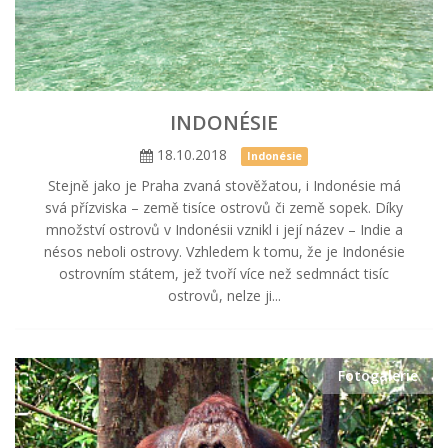
INDONÉSIE
18.10.2018
Indonésie
Stejně jako je Praha zvaná stověžatou, i Indonésie má
svá přízviska – země tisíce ostrovů či země sopek. Díky
množství ostrovů v Indonésii vznikl i její název – Indie a
nésos neboli ostrovy. Vzhledem k tomu, že je Indonésie
ostrovním státem, jež tvoří více než sedmnáct tisíc
ostrovů, nelze ji...
Fotogalerie