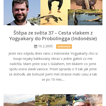
Štěpa ze světa 37 – Cesta vlakem z
Yogyakary do Probolingga (Indonésie)
10.2.2005
Indonésie
Jeste nez odjedu dnes rano z indoneske Yogyakarty chci si
koupi nejaky batikovany obraz v jedne galerii co me
nadchla. Mam jeste sraz s Gulahem, tim klukem co jsme
spolu vcera slavili vanoce. Prisel opravdu o 9 tak jak jsme
se dohodli, ale bohuzel jsem mel strasne malo casu a tak
se po 10 min,...
Cestopis