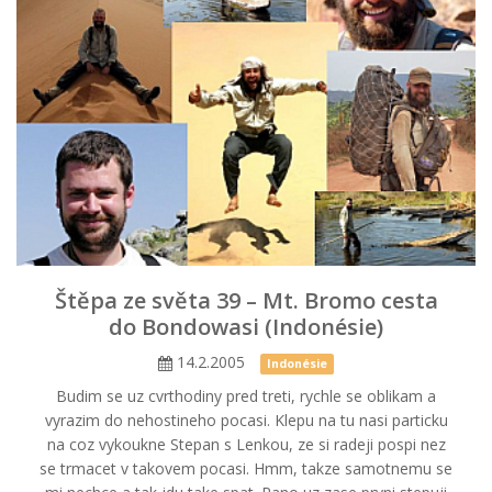
Štěpa ze světa 39 – Mt. Bromo cesta
do Bondowasi (Indonésie)
14.2.2005
Indonésie
Budim se uz cvrthodiny pred treti, rychle se oblikam a
vyrazim do nehostineho pocasi. Klepu na tu nasi particku
na coz vykoukne Stepan s Lenkou, ze si radeji pospi nez
se trmacet v takovem pocasi. Hmm, takze samotnemu se