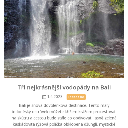
Tři nejkrásnější vodopády na Bali
1.4.2023
Indonésie
Bali je snová dovolenková destinace. Tento malý
indonéský ostrůvek můžete křížem krážem procestovat
na skútru a cestou bude stále co obdivovat. Jasně zelená
kaskádovitá rýžová políčka obklopená džunglí, mystické