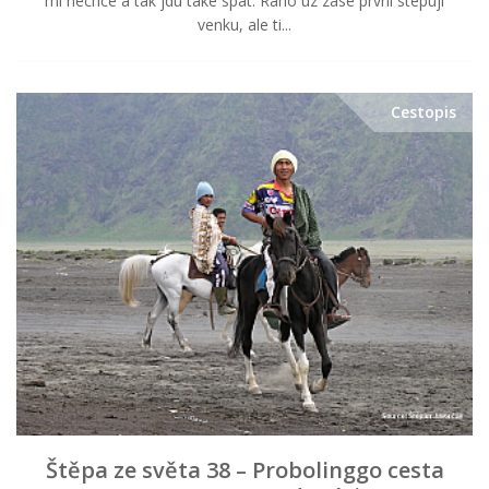
mi nechce a tak jdu take spat. Rano uz zase prvni stepuji
venku, ale ti...
Cestopis
Štěpa ze světa 38 – Probolinggo cesta