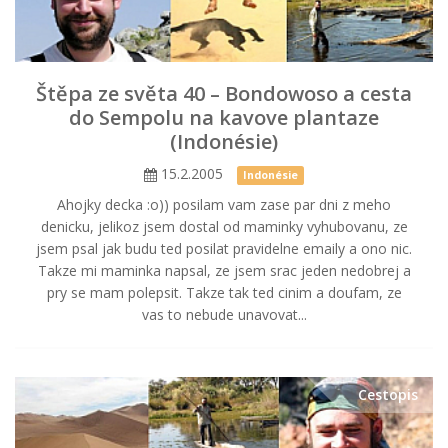
Štěpa ze světa 40 – Bondowoso a cesta
do Sempolu na kavove plantaze
(Indonésie)
15.2.2005
Indonésie
Ahojky decka :o)) posilam vam zase par dni z meho
denicku, jelikoz jsem dostal od maminky vyhubovanu, ze
jsem psal jak budu ted posilat pravidelne emaily a ono nic.
Takze mi maminka napsal, ze jsem srac jeden nedobrej a
pry se mam polepsit. Takze tak ted cinim a doufam, ze
vas to nebude unavovat...
Cestopis