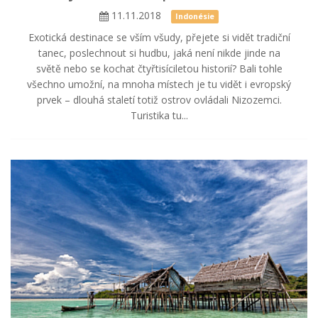
11.11.2018
Indonésie
Exotická destinace se vším všudy, přejete si vidět tradiční
tanec, poslechnout si hudbu, jaká není nikde jinde na
světě nebo se kochat čtyřtisíciletou historií? Bali tohle
všechno umožní, na mnoha místech je tu vidět i evropský
prvek – dlouhá staletí totiž ostrov ovládali Nizozemci.
Turistika tu...