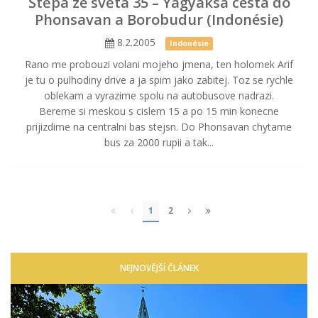
Štěpa ze světa 35 – Yagyaksa cesta do
Phonsavan a Borobudur (Indonésie)
8.2.2005
Indonésie
Rano me probouzi volani mojeho jmena, ten holomek Arif
je tu o pulhodiny drive a ja spim jako zabitej. Toz se rychle
oblekam a vyrazime spolu na autobusove nadrazi.
Bereme si meskou s cislem 15 a po 15 min konecne
prijizdime na centralni bas stejsn. Do Phonsavan chytame
bus za 2000 rupii a tak...
1
2
NEJNOVĚJŠÍ ČLÁNEK