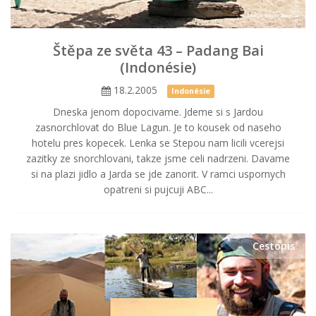
Štěpa ze světa 43 – Padang Bai
(Indonésie)
18.2.2005
Indonésie
Dneska jenom dopocivame. Jdeme si s Jardou
zasnorchlovat do Blue Lagun. Je to kousek od naseho
hotelu pres kopecek. Lenka se Stepou nam licili vcerejsi
zazitky ze snorchlovani, takze jsme celi nadrzeni. Davame
si na plazi jidlo a Jarda se jde zanorit. V ramci uspornych
opatreni si pujcuji ABC...
Cestopis