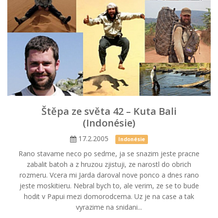
Štěpa ze světa 42 – Kuta Bali
(Indonésie)
17.2.2005
Indonésie
Rano stavame neco po sedme, ja se snazim jeste pracne
zabalit batoh a z hruzou zjistuji, ze narostl do obrich
rozmeru. Vcera mi Jarda daroval nove ponco a dnes rano
jeste moskitieru. Nebral bych to, ale verim, ze se to bude
hodit v Papui mezi domorodcema. Uz je na case a tak
vyrazime na snidani...