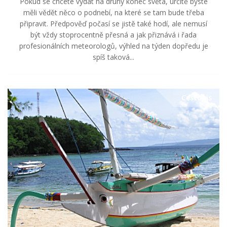
Pokud se chcete vydat na druhý konec světa, určitě byste
měli vědět něco o podnebí, na které se tam bude třeba
připravit. Předpověď počasí se jistě také hodí, ale nemusí
být vždy stoprocentně přesná a jak přiznává i řada
profesionálních meteorologů, výhled na týden dopředu je
spíš taková...
Cestopis