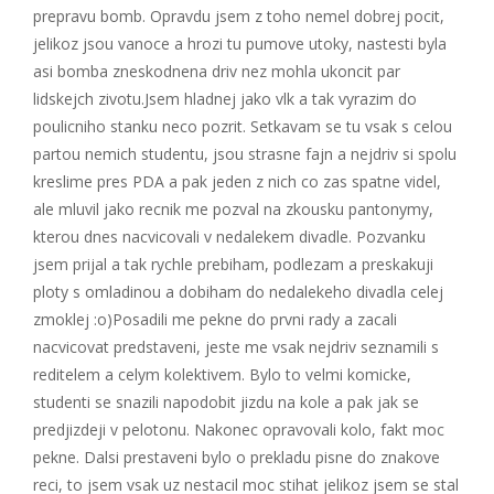
prepravu bomb. Opravdu jsem z toho nemel dobrej pocit,
jelikoz jsou vanoce a hrozi tu pumove utoky, nastesti byla
asi bomba zneskodnena driv nez mohla ukoncit par
lidskejch zivotu.Jsem hladnej jako vlk a tak vyrazim do
poulicniho stanku neco pozrit. Setkavam se tu vsak s celou
partou nemich studentu, jsou strasne fajn a nejdriv si spolu
kreslime pres PDA a pak jeden z nich co zas spatne videl,
ale mluvil jako recnik me pozval na zkousku pantonymy,
kterou dnes nacvicovali v nedalekem divadle. Pozvanku
jsem prijal a tak rychle prebiham, podlezam a preskakuji
ploty s omladinou a dobiham do nedalekeho divadla celej
zmoklej :o)Posadili me pekne do prvni rady a zacali
nacvicovat predstaveni, jeste me vsak nejdriv seznamili s
reditelem a celym kolektivem. Bylo to velmi komicke,
studenti se snazili napodobit jizdu na kole a pak jak se
predjizdeji v pelotonu. Nakonec opravovali kolo, fakt moc
pekne. Dalsi prestaveni bylo o prekladu pisne do znakove
reci, to jsem vsak uz nestacil moc stihat jelikoz jsem se stal