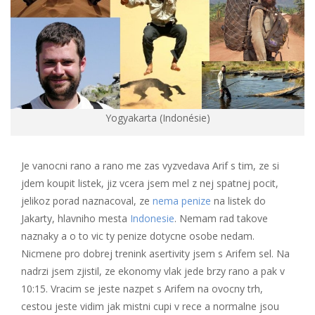
Yogyakarta (Indonésie)
Je vanocni rano a rano me zas vyzvedava Arif s tim, ze si
jdem koupit listek, jiz vcera jsem mel z nej spatnej pocit,
jelikoz porad naznacoval, ze
nema penize
na listek do
Jakarty, hlavniho mesta
Indonesie
. Nemam rad takove
naznaky a o to vic ty penize dotycne osobe nedam.
Nicmene pro dobrej trenink asertivity jsem s Arifem sel. Na
nadrzi jsem zjistil, ze ekonomy vlak jede brzy rano a pak v
10:15. Vracim se jeste nazpet s Arifem na ovocny trh,
cestou jeste vidim jak mistni cupi v rece a normalne jsou