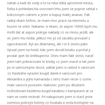
nahati a kadi do vody a to ta reka tekla uprostred mesta,
fotka k pohledani.Na ovocnem trhu jsem se poprve setkal s
kokosovym cukrem a jeste si kupuji malej ananas. Pak
radeji rikam Arifovi, ze mam moc prace na internetu a
loucim se snim. Nakanec si rikam, ze aspon 10000 bych mu
mohl dat at aspon pokryje naklady co se mnou jezdil, ale
vic jsem mu nedal, jelikoz me jiz od zacatku provazel z
vypocitavosti. Byl asi zklamanej, ale i to k zivotu patri.
Vyrazil jsem na hotel, kde jsem docetl knizku a prchal ji
prodat zpet do knihkupectvi. Dnes mam fakt stesti, nasel
jsem tam pokracovani te knizky co jsem vracel a tak jsem
po ni samozrejme skocil, udelal jsem si radost k vanocum
:o) Nasledne vyrazim koupit darek k vanocum pro
Alexandra a jejho kamarada s nimz mam vecer o osme
male vanocni posezeni. Nakonec jsem po dlouhem
rozhodovani kazdemu koupil karabinu s kampasem at se
nam ve svete neztrati. Pri nakupovani jsem si stacil jeste
vsimnou policejni kolony co houkala a vezla kontajner na