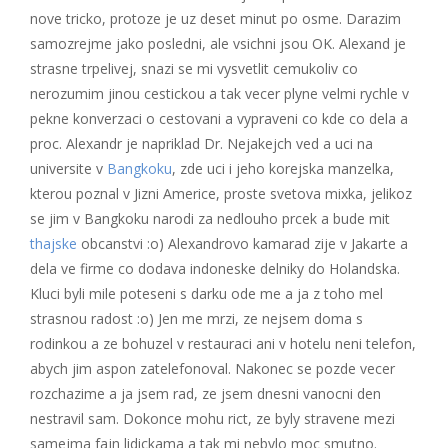
nove tricko, protoze je uz deset minut po osme. Darazim
samozrejme jako posledni, ale vsichni jsou OK. Alexand je
strasne trpelivej, snazi se mi vysvetlit cemukoliv co
nerozumim jinou cestickou a tak vecer plyne velmi rychle v
pekne konverzaci o cestovani a vypraveni co kde co dela a
proc. Alexandr je napriklad Dr. Nejakejch ved a uci na
universite v
Bangkoku
, zde uci i jeho korejska manzelka,
kterou poznal v Jizni Americe, proste svetova mixka, jelikoz
se jim v Bangkoku narodi za nedlouho prcek a bude mit
thajske
obcanstvi :o) Alexandrovo kamarad zije v Jakarte a
dela ve firme co dodava indoneske delniky do Holandska.
Kluci byli mile poteseni s darku ode me a ja z toho mel
strasnou radost :o) Jen me mrzi, ze nejsem doma s
rodinkou a ze bohuzel v restauraci ani v hotelu neni telefon,
abych jim aspon zatelefonoval. Nakonec se pozde vecer
rozchazime a ja jsem rad, ze jsem dnesni vanocni den
nestravil sam. Dokonce mohu rict, ze byly stravene mezi
samejma fajn lidickama a tak mi nebylo moc smutno.