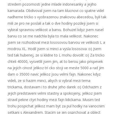
stredem pozornosti jedne mlade indonesanky a jejiho
kamarada. Obdivoval jsem na tam klucnovi co spatne videl
nadherne tricko s vyobrazenou znakovou abecedou, byli tak
mili ze pro ne poslali a tak o dve hodiny pozdeji jsem si
vybiral spravnou velikost a barvu. Bohuzel kdyz jsem nasel
barvu co se me nadchla byla to mala velikost. Nakonec
jsem se rozhodoval mezi lososovou barvou ve velikosti L a
modrou XL. Hodil jsem si minci a vysla lososova :o) Jsem
ted tak hubenej, ze si klidne to L mohu dovolit :o) Za tricko
chteli 40000, vysvetlil jsem jim, at to berou jako prispevek
na jejich cinost jelikoz tri cko stoji ve meste 5000 a rad jim
dam o 35000 navic jelikoz jsou velmi fajn. Nakonec kdyz
videli, ze si hazim minci, abych si vybral mezi tema
trickama, dostavam i to druhe jeho darek :o) Odchazim z
jejich predstaveni velmi stastny a spokojeny, jelikoz jsem
stravil pekne ctyri hodiny mezi fajn lidickama. Musim ted
trohu pospichat jelikoz mam byt za pul hodky na vanocnim
setkani s Alexandrem. Stacim se jen osprchovat a oblect