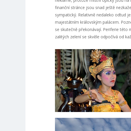
neklame, protože místní opičky jsou na l
finanční stránce jsou snad ještě nezkaže
sympatický. Relativně nedaleko odtud j
majestátním královským palácem. Poznejte
se skutečně překonávají. Periferie této
zalitých zelení se skvěle odpočívá od 