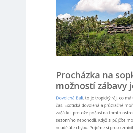
Procházka na sopku
možností zábavy j
Dovolená Bali
, to je tropický ráj, co má
čas. Exotická dovolená a průzračné moře
začátku, protože počasí na tomto ostro
sezonního nepohodlí. Když si půjčíte mo
neuděláte chybu. Pojďme si proto zmínit 