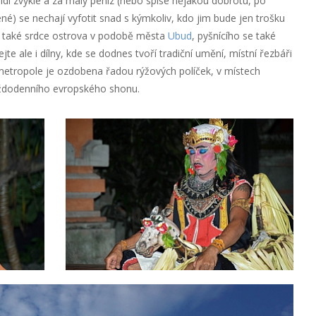
idi zvyklé a za malý peníz (nebo spíše nějakou dobrotu, po
né) se nechají vyfotit snad s kýmkoliv, kdo jim bude jen trošku
e také srdce ostrova v podobě města
Ubud
, pyšnícího se také
 ale i dílny, kde se dodnes tvoří tradiční umění, místní řezbáři
 metropole je ozdobena řadou rýžových políček, v místech
každodenního evropského shonu.