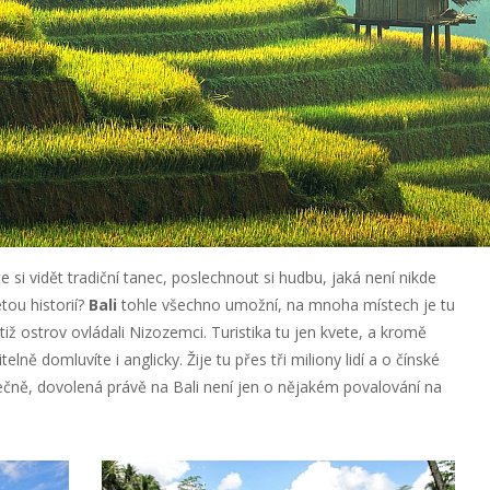
 si vidět tradiční tanec, poslechnout si hudbu, jaká není nikde
etou historií?
Bali
tohle všechno umožní, na mnoha místech je tu
otiž ostrov ovládali Nizozemci. Turistika tu jen kvete, a kromě
elně domluvíte i anglicky. Žije tu přes tři miliony lidí a o čínské
tečně, dovolená právě na Bali není jen o nějakém povalování na