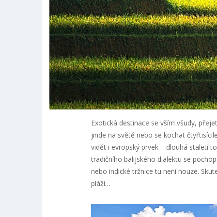
Exotická destinace se vším všudy, přejete
jinde na světě nebo se kochat čtyřtisícil
vidět i evropský prvek – dlouhá staletí t
tradičního balijského dialektu se pochopit
nebo indické tržnice tu není nouze. Sku
pláži…