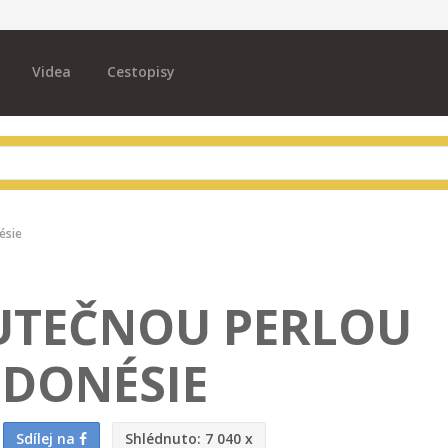
Videa
Cestopisy
ésie
KUTEČNOU PERLOU
NDONÉSIE
Sdílej na
Shlédnuto:
7 040 x