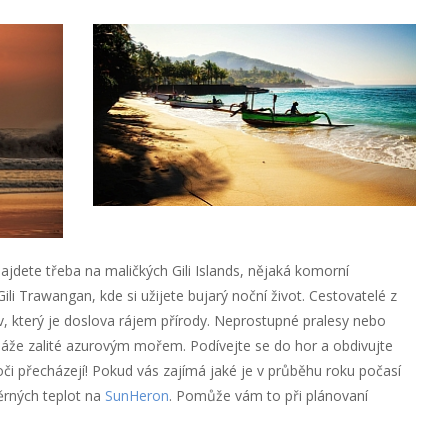
najdete třeba na maličkých Gili Islands, nějaká komorní
i Trawangan, kde si užijete bujarý noční život. Cestovatelé z
ov, který je doslova rájem přírody. Neprostupné pralesy nebo
láže zalité azurovým mořem. Podívejte se do hor a obdivujte
ž oči přecházejí! Pokud vás zajímá jaké je v průběhu roku počasí
měrných teplot na
SunHeron
. Pomůže vám to při plánovaní