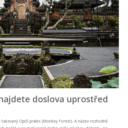
 najdete doslova uprostřed
je takzvaný Opičí prales (Monkey Forest). A název rozhodně