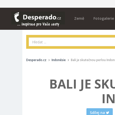
Země
Fotogalerie
Desperado.cz
Indonésie
Bali je skutečnou perlou Indon
BALI JE S
I
Sdílej na