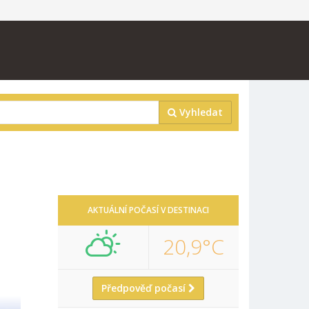
Vyhledat
AKTUÁLNÍ POČASÍ V DESTINACI
20,9°C
Předpověď počasí