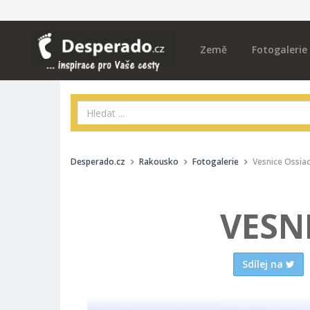
Země
Fotogalerie
Desperado.cz
Rakousko
Fotogalerie
Vesnice Ossia
VESN
Sdílej na