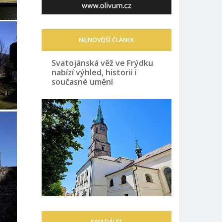
NEJNOVĚJŠÍ ČLÁNEK
Svatojánská věž ve Frýdku
nabízí výhled, historii i
současné umění
KAM DÁLE?