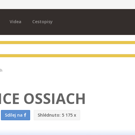
Videa
Cestopisy
ch
ICE OSSIACH
Sdílej na
Shlédnuto:
5 175 x