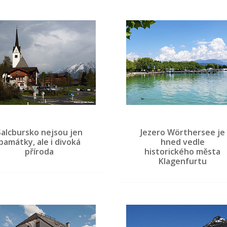
Salcbursko nejsou jen
Jezero Wörthersee je
památky, ale i divoká
hned vedle
příroda
historického města
Klagenfurtu