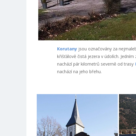
Korutany
jsou označovány za nejmaleb
křišťálově čistá jezera v údolích. Jední
nachází pár kilometrů severně od trasy
nachází na jeho břehu.