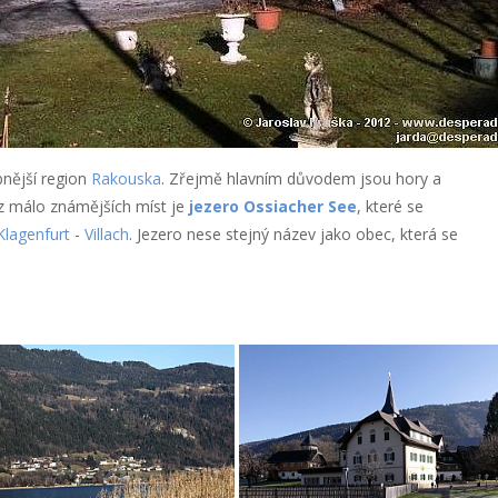
nější region
Rakouska
. Zřejmě hlavním důvodem jsou hory a
m z málo známějších míst je
jezero Ossiacher See
, které se
Klagenfurt
-
Villach
. Jezero nese stejný název jako obec, která se