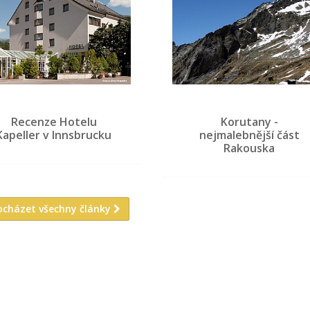
Recenze Hotelu
Korutany -
Kapeller v Innsbrucku
nejmalebnější část
Rakouska
ocházet všechny články