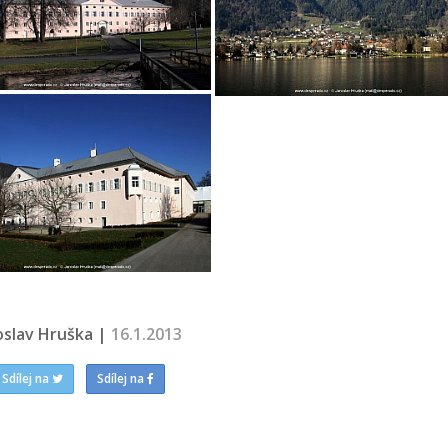
oslav Hruška |
16.1.2013
Sdílej na
Sdílej na