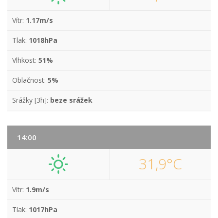
Vítr:
1.17m/s
Tlak:
1018hPa
Vlhkost:
51%
Oblačnost:
5%
Srážky [3h]:
beze srážek
14:00
31,9°C
Vítr:
1.9m/s
Tlak:
1017hPa