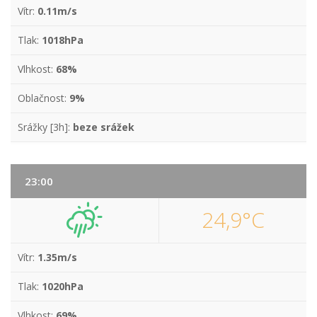
Vítr:
0.11m/s
Tlak:
1018hPa
Vlhkost:
68%
Oblačnost:
9%
Srážky [3h]:
beze srážek
23:00
24,9°C
Vítr:
1.35m/s
Tlak:
1020hPa
Vlhkost:
69%