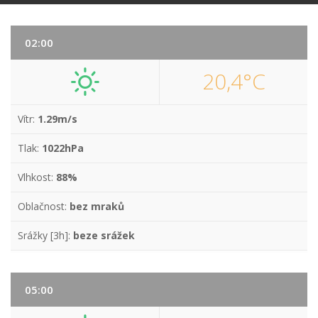
02:00
20,4°C
Vítr:
1.29m/s
Tlak:
1022hPa
Vlhkost:
88%
Oblačnost:
bez mraků
Srážky [3h]:
beze srážek
05:00