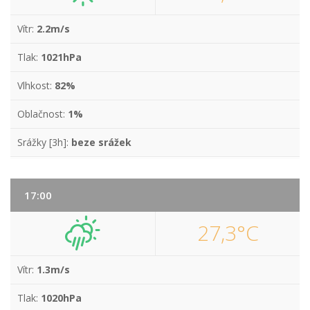
Vítr:
2.2m/s
Tlak:
1021hPa
Vlhkost:
82%
Oblačnost:
1%
Srážky [3h]:
beze srážek
17:00
27,3°C
Vítr:
1.3m/s
Tlak:
1020hPa