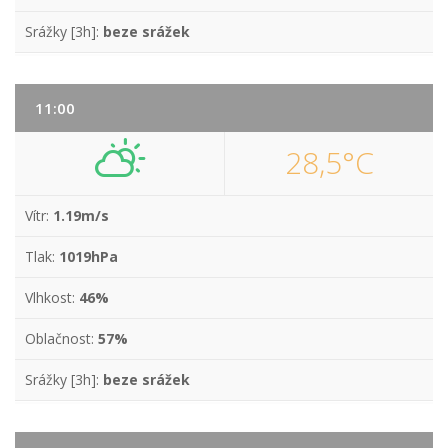
Srážky [3h]:
beze srážek
11:00
28,5°C
Vítr:
1.19m/s
Tlak:
1019hPa
Vlhkost:
46%
Oblačnost:
57%
Srážky [3h]:
beze srážek