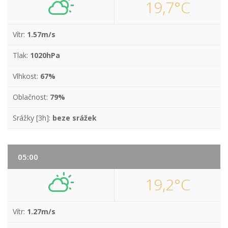
19,7°C
Vítr:
1.57m/s
Tlak:
1020hPa
Vlhkost:
67%
Oblačnost:
79%
Srážky [3h]:
beze srážek
05:00
19,2°C
Vítr:
1.27m/s