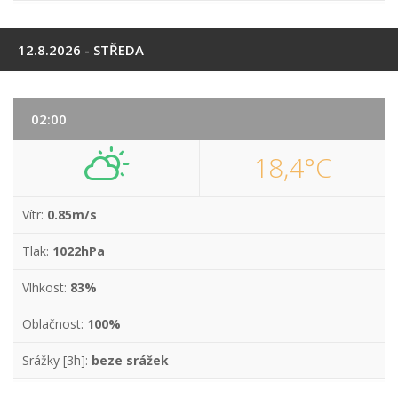
12.8.2026 - STŘEDA
02:00
18,4°C
Vítr:
0.85m/s
Tlak:
1022hPa
Vlhkost:
83%
Oblačnost:
100%
Srážky [3h]:
beze srážek