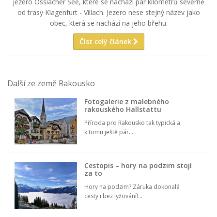
jezero Ossiacher See, které se nachází pár kilometrů severně
od trasy Klagenfurt - Villach. Jezero nese stejný název jako
obec, která se nachází na jeho břehu.
Číst celý článek
Další ze země Rakousko
Fotogalerie z malebného
rakouského Hallstattu
Příroda pro Rakousko tak typická a
k tomu ještě pár...
Cestopis – hory na podzim stojí
za to
Hory na podzim? Záruka dokonalé
cesty i bez lyžování!...