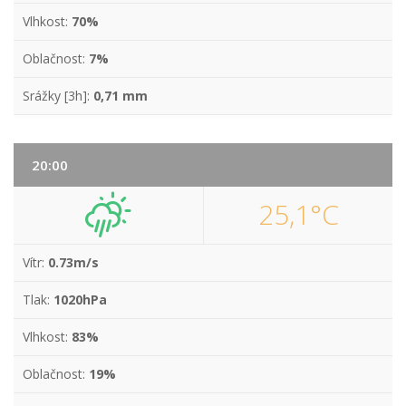
Vlhkost:
70%
Oblačnost:
7%
Srážky [3h]:
0,71 mm
20:00
25,1°C
Vítr:
0.73m/s
Tlak:
1020hPa
Vlhkost:
83%
Oblačnost:
19%