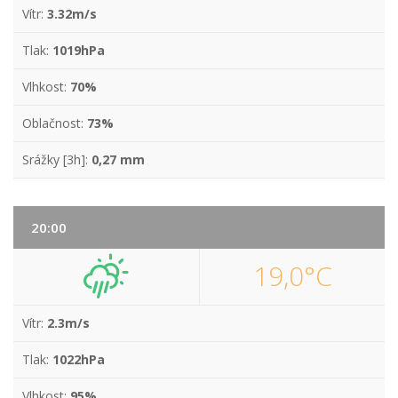
Vítr:
3.32m/s
Tlak:
1019hPa
Vlhkost:
70%
Oblačnost:
73%
Srážky [3h]:
0,27 mm
20:00
19,0°C
Vítr:
2.3m/s
Tlak:
1022hPa
Vlhkost:
95%