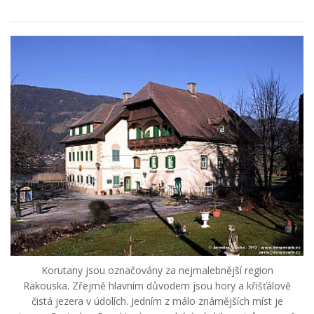
Korutany jsou označovány za nejmalebnější region
Rakouska. Zřejmě hlavním důvodem jsou hory a křišťálově
čistá jezera v údolích. Jedním z málo známějších míst je