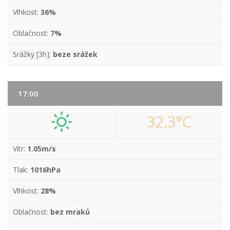
Vlhkost:
36%
Oblačnost:
7%
Srážky [3h]:
beze srážek
17:00
32,3°C
Vítr:
1.05m/s
Tlak:
1016hPa
Vlhkost:
28%
Oblačnost:
bez mraků