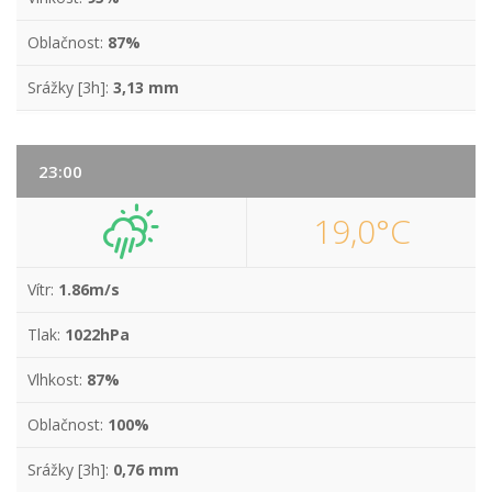
Oblačnost:
87%
Srážky [3h]:
3,13 mm
23:00
19,0°C
Vítr:
1.86m/s
Tlak:
1022hPa
Vlhkost:
87%
Oblačnost:
100%
Srážky [3h]:
0,76 mm