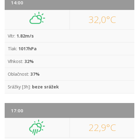
14:00
32,0°C
Vítr:
1.82m/s
Tlak:
1017hPa
Vlhkost:
32%
Oblačnost:
37%
Srážky [3h]:
beze srážek
17:00
22,9°C