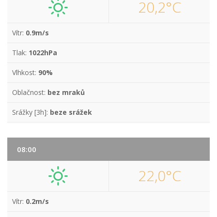
20,2°C
Vítr:
0.9m/s
Tlak:
1022hPa
Vlhkost:
90%
Oblačnost:
bez mraků
Srážky [3h]:
beze srážek
08:00
22,0°C
Vítr:
0.2m/s