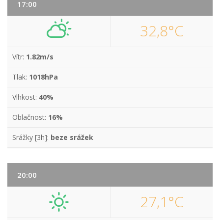
17:00
32,8°C
Vítr:
1.82m/s
Tlak:
1018hPa
Vlhkost:
40%
Oblačnost:
16%
Srážky [3h]:
beze srážek
20:00
27,1°C