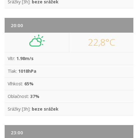
Srážky [3h]:
beze srážek
20:00
22,8°C
Vítr:
1.98m/s
Tlak:
1018hPa
Vlhkost:
65%
Oblačnost:
37%
Srážky [3h]:
beze srážek
23:00