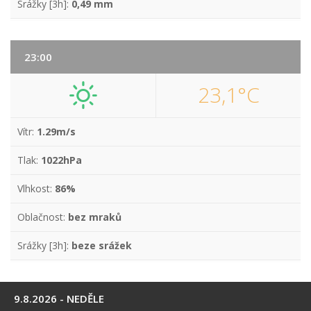
Srážky [3h]:
0,49 mm
23:00
23,1°C
Vítr:
1.29m/s
Tlak:
1022hPa
Vlhkost:
86%
Oblačnost:
bez mraků
Srážky [3h]:
beze srážek
9.8.2026 - NEDĚLE