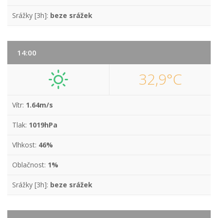
Srážky [3h]:
beze srážek
14:00
32,9°C
Vítr:
1.64m/s
Tlak:
1019hPa
Vlhkost:
46%
Oblačnost:
1%
Srážky [3h]:
beze srážek