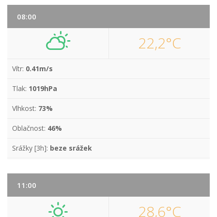
08:00
22,2°C
Vítr:
0.41m/s
Tlak:
1019hPa
Vlhkost:
73%
Oblačnost:
46%
Srážky [3h]:
beze srážek
11:00
28,6°C