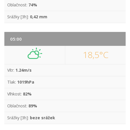
Oblačnost:
74%
Srážky [3h]:
0,42 mm
05:00
18,5°C
Vítr:
1.24m/s
Tlak:
1019hPa
Vlhkost:
82%
Oblačnost:
89%
Srážky [3h]:
beze srážek