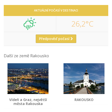
AKTUÁLNÍ POČASÍ V DESTINACI
26,2°C
Předpověď počasí
Další ze země Rakousko
Vídeň a Graz, největší
RAKOUSKO
města Rakouska