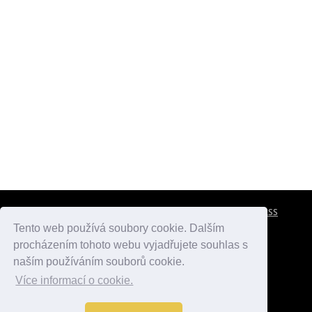
CESTOVNÍ POJIŠTĚNÍ
KONTAKTY
REKLAMA
RSS
Tento web používá soubory cookie. Dalším
procházením tohoto webu vyjadřujete souhlas s
atlasmest.cz
atlaspamatek.info
atlaszemi.info
naším používáním souborů cookie.
Více informací o cookie.
© 2005 - 2026 Desperado.cz. Všechna práva vyhrazena.
Data o počasí jsou přebírána z
OpenWeather
.