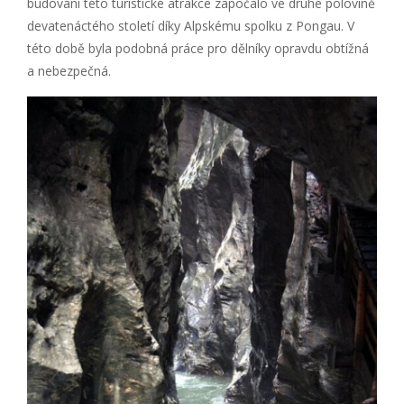
budování této turistické atrakce započalo ve druhé polovině
devatenáctého století díky Alpskému spolku z Pongau. V
této době byla podobná práce pro dělníky opravdu obtížná
a nebezpečná.