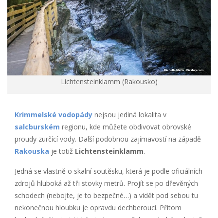
Lichtensteinklamm (Rakousko)
Krimmelské vodopády
nejsou jediná lokalita v
salcburském
regionu, kde můžete obdivovat obrovské
proudy zurčící vody. Další podobnou zajímavostí na západě
Rakouska
je totiž
Lichtensteinklamm
.
Jedná se vlastně o skalní soutěsku, která je podle oficiálních
zdrojů hluboká až tři stovky metrů. Projít se po dřevěných
schodech (nebojte, je to bezpečné…) a vidět pod sebou tu
nekonečnou hloubku je opravdu dechberoucí. Přitom