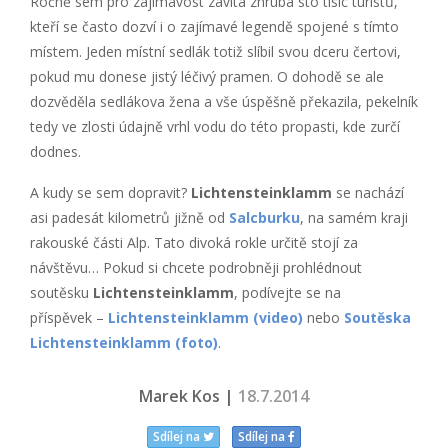
Ročně sem pro zajímavost zavítá zhruba sto tisíc turistů,
kteří se často dozví i o zajímavé legendě spojené s tímto
místem. Jeden místní sedlák totiž slíbil svou dceru čertovi,
pokud mu donese jistý léčivý pramen. O dohodě se ale
dozvěděla sedlákova žena a vše úspěšně překazila, pekelník
tedy ve zlosti údajně vrhl vodu do této propasti, kde zurčí
dodnes.
A kudy se sem dopravit?
Lichtensteinklamm
se nachází
asi padesát kilometrů jižně od
Salcburku
, na samém kraji
rakouské části Alp. Tato divoká rokle určitě stojí za
návštěvu… Pokud si chcete podrobněji prohlédnout
soutěsku
Lichtensteinklamm
, podívejte se na
příspěvek –
Lichtensteinklamm (video)
nebo
Soutěska
Lichtensteinklamm (foto)
.
Marek Kos |
18.7.2014
Sdílej na
Sdílej na