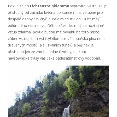
Pokud se do
Lichtensteinklammu
vypravíte, vězte, že je
přístupný od začátku května do konce října, vstupné pro
dospělé osoby činí čtyři eura a mladiství do 18 let mají
půldruhého eura slevu. Děti do šest let mají samozřejmě
vstup zdarma, pokud budou mít odvahu na toto místo
vůbec vstoupit. :-) Asi čtyřkilometrová soutěska plná nejen
dřevěných mostů, ale i skalních tunelů a pěšinek je
přístupná jen ze zhruba jedné čtvrtiny, na konci
návštěvnické trasy vás čeká padesátimetrový vodopád.