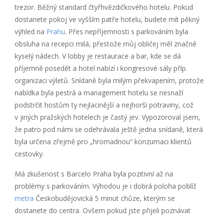
trezor. Běžný standard čtyřhvězdičkového hotelu. Pokud
dostanete pokoj ve vyšším patře hotelu, budete mít pěkný
výhled na
Prahu
. Přes nepříjemnosti s parkováním byla
obsluha na recepci milá, přestože můj obličej měl značně
kyselý nádech. V lobby je restaurace a bar, kde se dá
příjemně posedět a hotel nabízí i kongresové sály příp.
organizaci výletů. Snídaně byla milým překvapením, protože
nabídka byla pestrá a management hotelu se nesnaží
podstrčit hostům ty nejlacinější a nejhorší potraviny, což
v jiných pražských hotelech je častý jev. Vypozoroval jsem,
že patro pod námi se odehrávala ještě jedna snídaně, která
byla určena zřejmě pro „hromadnou“ konzumaci klientů
cestovky.
Má zkušenost s Barcelo Praha byla pozitivní až na
problémy s parkováním. Výhodou je i dobrá poloha poblíž
metra
Českobudějovická 5 minut chůze, kterým se
dostanete do centra. Ovšem pokud jste přijeli poznávat