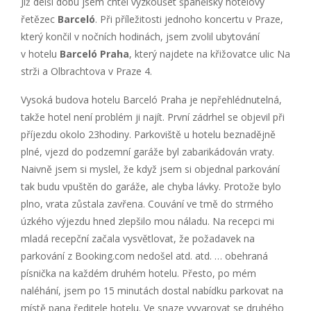
Již delší dobu jsem chtěl vyzkoušet španělský hotelový
řetězec
Barceló
. Při příležitosti jednoho koncertu v Praze,
který končil v nočních hodinách, jsem zvolil ubytování
v hotelu
Barceló Praha
, který najdete na křižovatce ulic Na
strži a Olbrachtova v Praze 4.
Vysoká budova hotelu Barceló Praha je nepřehlédnutelná,
takže hotel není problém ji najít. První zádrhel se objevil při
příjezdu okolo 23hodiny. Parkoviště u hotelu beznadějně
plné, vjezd do podzemní garáže byl zabarikádován vraty.
Naivně jsem si myslel, že když jsem si objednal parkování
tak budu vpuštěn do garáže, ale chyba lávky. Protože bylo
plno, vrata zůstala zavřena. Couvání ve tmě do strmého
úzkého výjezdu hned zlepšilo mou náladu. Na recepci mi
mladá recepční začala vysvětlovat, že požadavek na
parkování z Booking.com nedošel atd. atd. … obehraná
písnička na každém druhém hotelu. Přesto, po mém
naléhání, jsem po 15 minutách dostal nabídku parkovat na
místě pana ředitele hotelu. Ve snaze vyvarovat se druhého