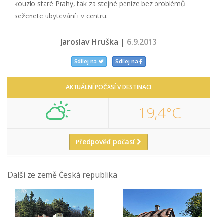
kouzlo staré Prahy, tak za stejné peníze bez problémů
seženete ubytování i v centru.
Jaroslav Hruška |
6.9.2013
Sdílej na
Sdílej na
AKTUÁLNÍ POČASÍ V DESTINACI
19,4°C
Předpověď počasí
Další ze země Česká republika