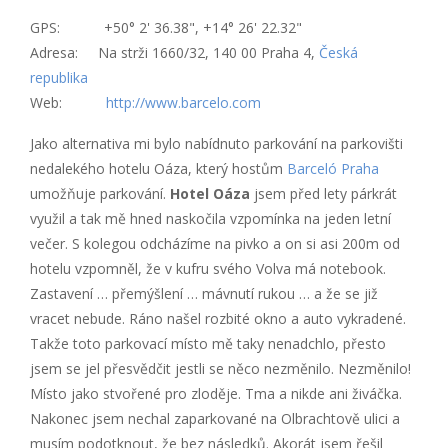
GPS: +50° 2' 36.38", +14° 26' 22.32"
Adresa: Na strži 1660/32, 140 00 Praha 4,
Česká
republika
Web:
http://www.barcelo.com
Jako alternativa mi bylo nabídnuto parkování na parkovišti
nedalekého hotelu Oáza, který hostům
Barceló Praha
umožňuje parkování.
Hotel Oáza
jsem před lety párkrát
využil a tak mě hned naskočila vzpomínka na jeden letní
večer. S kolegou odcházíme na pivko a on si asi 200m od
hotelu vzpomněl, že v kufru svého Volva má notebook.
Zastavení … přemýšlení … mávnutí rukou … a že se již
vracet nebude. Ráno našel rozbité okno a auto vykradené.
Takže toto parkovací místo mě taky nenadchlo, přesto
jsem se jel přesvědčit jestli se něco nezměnilo. Nezměnilo!
Místo jako stvořené pro zloděje. Tma a nikde ani živáčka.
Nakonec jsem nechal zaparkované na Olbrachtově ulici a
musím podotknout, že bez následků. Akorát jsem řešil