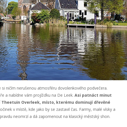
te si ničím nerušenou atmosféru dovolenkového podvečera.
oře a nabídne vám projížďku na De Leek.
Asi patnáct minut
 Theetuin Overleek, místo, kterému dominují dřevěné
očinek v místě, kde jako by se zastavil čas. Farmy, malé vísky a
e opravdu neomrzí a dá zapomenout na klasický městský shon.