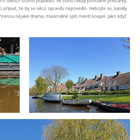
ých dalších storno poplatků. Ve člunu čekají pohodlné polštářky,
o případ, že by se něco opravdu nepovedlo. Nebojte se, kanály
řinesou nějaké drama, maximálně spíš menší koupel. Jako když