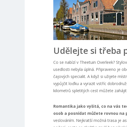
Udělejte si třeba 
Co se nabízí v Theetuin Overleek? Stylo
usedlosti nebyla úplná. Připraveno je ob
čajových specialit. A když si užijete mís
vypůjčit loďku a vyrazit vstříc dobrodru
kilometrů spletitých cest můžete zaháj
Romantika jako vyšitá, co na vás t
osob a posnídat můžete rovnou na 
veslováním. Nejkratší možná trasa je asi