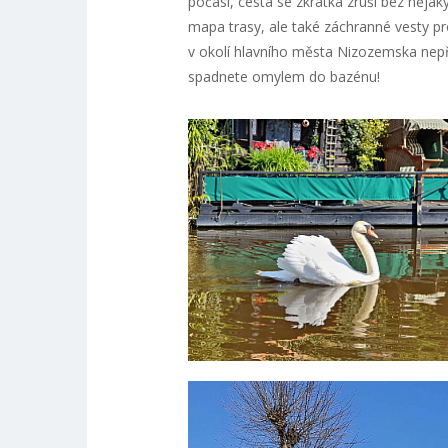
počasí, cesta se zkrátka zruší bez nějak
mapa trasy, ale také záchranné vesty pr
v okolí hlavního města Nizozemska nep
spadnete omylem do bazénu!