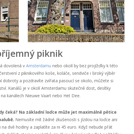
příjemný piknik
vá dovolená v
Amsterdamu
nebo okolí by bez projížďky k této
čerstvení z piknikového koše, koláče, sendviče i široký výběr
tní dobroty a pozdravíte zvířata pasoucí se okolo, můžete si
žství. Kanálů je v okolí Amsterdamu skutečně dost, desítky
it na kanálech Nieuwe Vaart nebo Het Dee.
edy čeká? Na základní loďce může jet maximálně pětice
palubě.
Nemusíte mít žádné zkušenosti s jízdou na loďce ani
 na dvě hodiny a zaplatíte za ni 45 euro. Když nebude přát