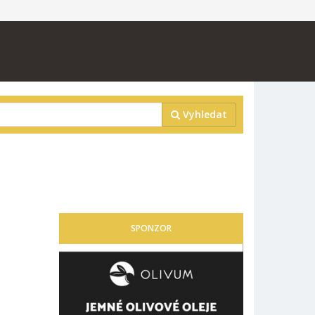
Vyhledat
É
SPONZOR