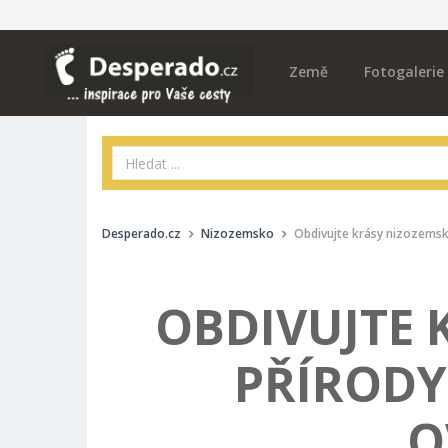
Země
Fotogalerie
Desperado.cz
Nizozemsko
Obdivujte krásy nizozemsk
OBDIVUJTE 
PŘÍRODY
O