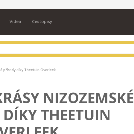
Videa
Cestopisy
é přírody díky Theetuin Overleek
KRÁSY NIZOZEMSK
 DÍKY THEETUIN
VERLEEK