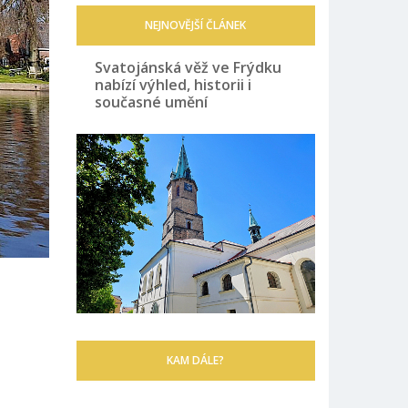
NEJNOVĚJŠÍ ČLÁNEK
Svatojánská věž ve Frýdku
nabízí výhled, historii i
současné umění
KAM DÁLE?