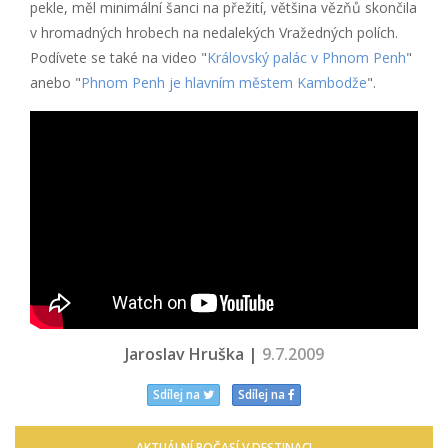
pekle, měl minimální šanci na přežití, většina vězňů skončila
v hromadných hrobech na nedalekých Vražedných polích.
Podívete se také na video "
Královský palác v Phnom Penh
"
anebo "
Phnom Penh je hlavním městem Kambodže
".
Jaroslav Hruška |
9.7.2009
Sdílej na
Sdílej na
AKTUÁLNÍ POČASÍ V DESTINACI