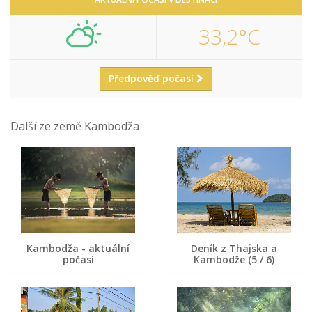
33,2°C
Předpověď počasí
Další ze země Kambodža
Kambodža - aktuální
Deník z Thajska a
počasí
Kambodže (5 / 6)