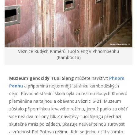
Věznice Rudých Khmérů Tuol Sleng v Phnompenhu
(Kambodža)
Muzeum genocidy Tuol Sleng
můžete navštívit
Phnom
Penhu
a připomíná nejtemnější stránku kambodžských
dějin. Původně střední škola byla za režimu Rudých Khmerů
přeměněna na tajnou a obávanou věznici S-21. Muzeum
zůstalo připomínkou krvavého režimu, jemuž padlo za oběť
více než dva miliony lidí. Z návštěvy Tuol Slengu přechází
skutečně mráz po zádech, ukazuje neuvěřitelnou surovost
a zrůdnost Pol Potova režimu. Kdo se jednu ocitl v tomto