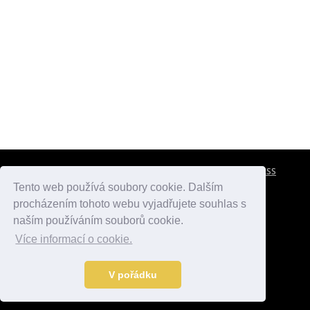
CESTOVNÍ POJIŠTĚNÍ
KONTAKTY
REKLAMA
RSS
Tento web používá soubory cookie. Dalším
procházením tohoto webu vyjadřujete souhlas s
atlasmest.cz
atlaspamatek.info
atlaszemi.info
naším používáním souborů cookie.
Více informací o cookie.
© 2005 - 2026 Desperado.cz. Všechna práva vyhrazena.
Data o počasí jsou přebírána z
OpenWeather
.
V pořádku
Kontakt:
mail@desperado.cz