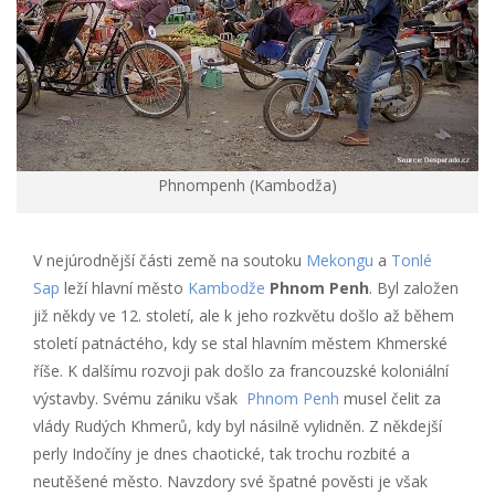
Phnompenh (Kambodža)
V nejúrodnější části země na soutoku
Mekongu
a
Tonlé
Sap
leží hlavní město
Kambodže
Phnom Penh
. Byl založen
již někdy ve 12. století, ale k jeho rozkvětu došlo až během
století patnáctého, kdy se stal hlavním městem Khmerské
říše. K dalšímu rozvoji pak došlo za francouzské koloniální
výstavby. Svému zániku však
Phnom Penh
musel čelit za
vlády Rudých Khmerů, kdy byl násilně vylidněn. Z někdejší
perly Indočíny je dnes chaotické, tak trochu rozbité a
neutěšené město. Navzdory své špatné pověsti je však