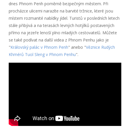
dnes Phnom Penh poměrně bezpečným městem. Při
procházce ulicemi narazíte na barvité tržnice, které jsou
místem rozmanité nabídky jídel. Turistů v posledních letech
stále přibývá a na terasách levných hotýlků postavených
přímo na jezeře lenoší plno mladých cestovatelů. Můžete
se také podívat na další videa z Phnom Penhu jako je
"
Královský palác v Phnom Penh
" anebo "
Věznice Rudých
Khmérů Tuol Sleng v Phnom Penhu
".