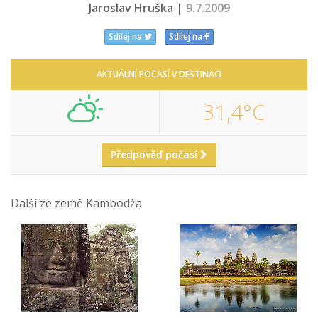
Jaroslav Hruška |
9.7.2009
Sdílej na
Sdílej na
AKTUÁLNÍ POČASÍ V DESTINACI
31,4°C
Předpověď počasí
Další ze země Kambodža