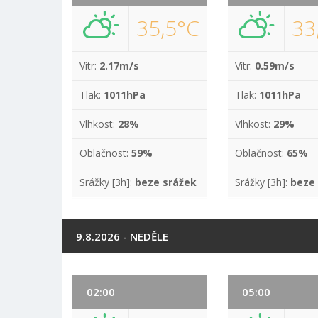
35,5°C
33
Vítr:
2.17m/s
Vítr:
0.59m/s
Tlak:
1011hPa
Tlak:
1011hPa
Vlhkost:
28%
Vlhkost:
29%
Oblačnost:
59%
Oblačnost:
65%
Srážky [3h]:
beze srážek
Srážky [3h]:
beze
9.8.2026 - NEDĚLE
02:00
05:00