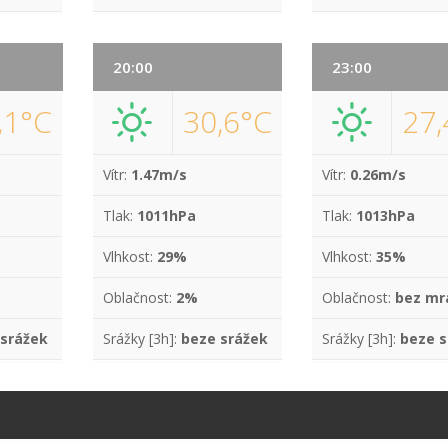
20:00
23:00
,1°C
30,6°C
27,
Vítr:
1.47m/s
Vítr:
0.26m/s
Tlak:
1011hPa
Tlak:
1013hPa
Vlhkost:
29%
Vlhkost:
35%
Oblačnost:
2%
Oblačnost:
bez mr
 srážek
Srážky [3h]:
beze srážek
Srážky [3h]:
beze s