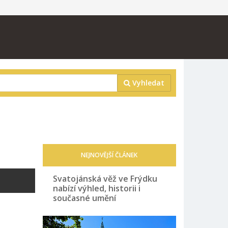
Vyhledat
NEJNOVĚJŠÍ ČLÁNEK
Svatojánská věž ve Frýdku
nabízí výhled, historii i
současné umění