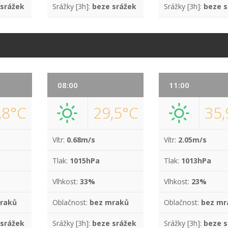
 srážek
Srážky [3h]:
beze srážek
Srážky [3h]:
beze s
08:00
11:00
,8°C
29,5°C
35,
Vítr:
0.68m/s
Vítr:
2.05m/s
Tlak:
1015hPa
Tlak:
1013hPa
Vlhkost:
33%
Vlhkost:
23%
raků
Oblačnost:
bez mraků
Oblačnost:
bez mr
 srážek
Srážky [3h]:
beze srážek
Srážky [3h]:
beze s