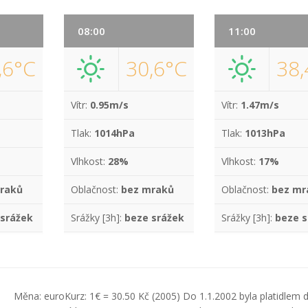
08:00
11:00
,6°C
30,6°C
38,
Vítr:
0.95m/s
Vítr:
1.47m/s
Tlak:
1014hPa
Tlak:
1013hPa
Vlhkost:
28%
Vlhkost:
17%
raků
Oblačnost:
bez mraků
Oblačnost:
bez mr
 srážek
Srážky [3h]:
beze srážek
Srážky [3h]:
beze s
Měna: euroKurz: 1€ = 30.50 Kč (2005) Do 1.1.2002 byla platidlem