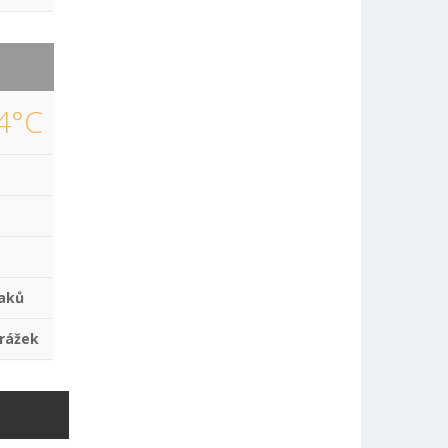
4°C
aků
rážek