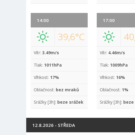
14:00
17:00
39,6°C
40
Vítr:
3.49m/s
Vítr:
4.46m/s
Tlak:
1011hPa
Tlak:
1009hPa
Vlhkost:
17%
Vlhkost:
16%
Oblačnost:
bez mraků
Oblačnost:
1%
Srážky [3h]:
beze srážek
Srážky [3h]:
beze
12.8.2026 - STŘEDA