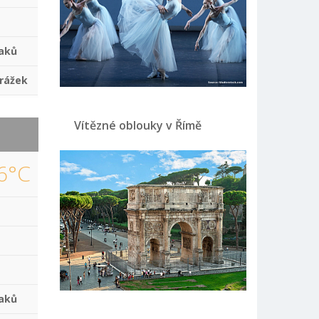
aků
rážek
Vítězné oblouky v Římě
6°C
aků