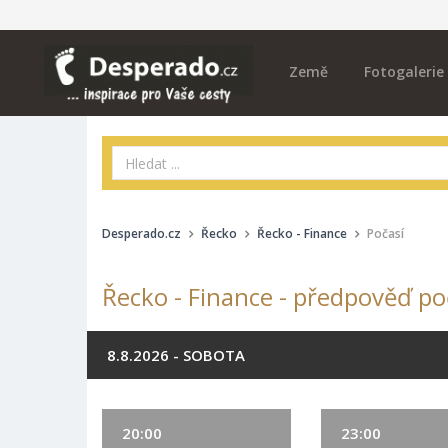
Země
Fotogalerie
Desperado.cz
Řecko
Řecko - Finance
Počasí
Řecko - Finance - předpověď poč
8.8.2026 - SOBOTA
20:00
23:00