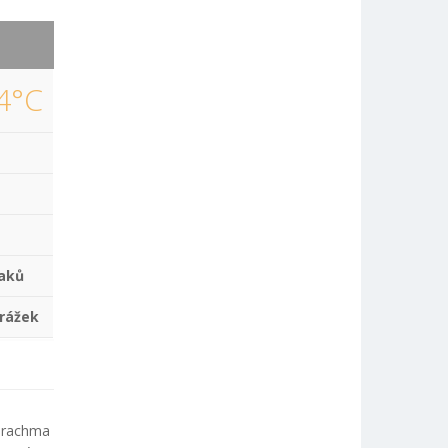
4°C
aků
rážek
 drachma