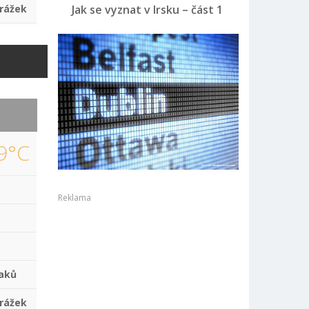
rážek
Jak se vyznat v Irsku – část 1
9°C
Reklama
aků
rážek