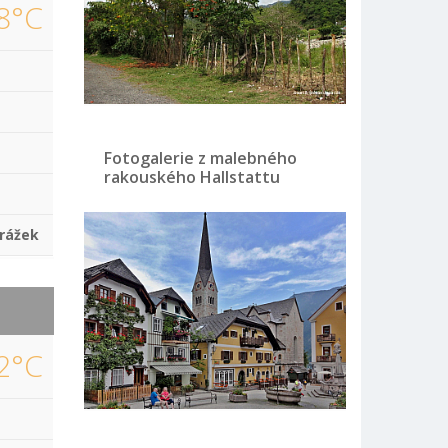
8°C
Fotogalerie z malebného
rakouského Hallstattu
rážek
2°C