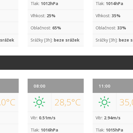
Tlak:
1012hPa
Tlak:
1014hPa
Vlhkost:
25%
Vlhkost:
35%
Oblačnost:
65%
Oblačnost:
33%
 srážek
Srážky [3h]:
beze srážek
Srážky [3h]:
beze s
08:00
11:00
,0°C
28,5°C
35,
Vítr:
0.51m/s
Vítr:
2.94m/s
Tlak:
1016hPa
Tlak:
1015hPa