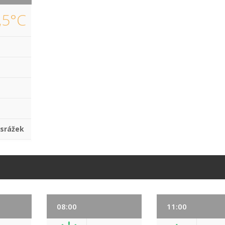
,5°C
 srážek
08:00
11:00