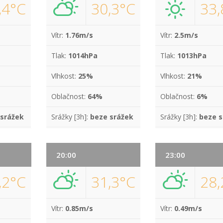
,4°C
30,3°C
33,
Vítr:
1.76m/s
Vítr:
2.5m/s
Tlak:
1014hPa
Tlak:
1013hPa
Vlhkost:
25%
Vlhkost:
21%
Oblačnost:
64%
Oblačnost:
6%
 srážek
Srážky [3h]:
beze srážek
Srážky [3h]:
beze s
20:00
23:00
,2°C
31,3°C
28,
Vítr:
0.85m/s
Vítr:
0.49m/s