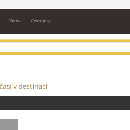
Videa
Cestopisy
así v destinaci