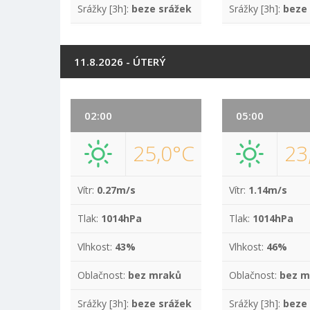
Srážky [3h]:
beze srážek
Srážky [3h]:
beze
11.8.2026 - ÚTERÝ
02:00
05:00
25,0°C
23
Vítr:
0.27m/s
Vítr:
1.14m/s
Tlak:
1014hPa
Tlak:
1014hPa
Vlhkost:
43%
Vlhkost:
46%
Oblačnost:
bez mraků
Oblačnost:
bez m
Srážky [3h]:
beze srážek
Srážky [3h]:
beze