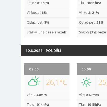
Tlak:
1011hPa
Tlak:
1011hPa
Vlhkost:
16%
Vlhkost:
21%
Oblačnost:
8%
Oblačnost:
51%
Srážky [3h]:
beze srážek
Srážky [3h]:
beze
10.8.2026 - PONDĚLÍ
02:00
05:00
26,1°C
25
Vítr:
0.43m/s
Vítr:
0.49m/s
Tlak:
1014hPa
Tlak:
1015hPa