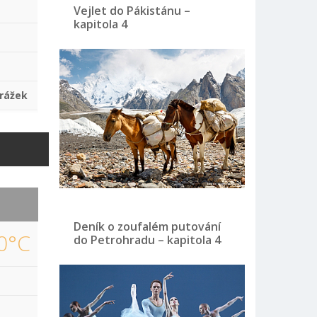
Vejlet do Pákistánu –
kapitola 4
rážek
Deník o zoufalém putování
0°C
do Petrohradu – kapitola 4