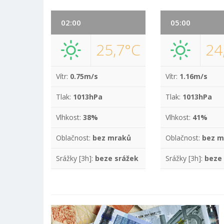
02:00
05:00
25,7°C
24
Vítr:
0.75m/s
Vítr:
1.16m/s
Tlak:
1013hPa
Tlak:
1013hPa
Vlhkost:
38%
Vlhkost:
41%
Oblačnost:
bez mraků
Oblačnost:
bez m
Srážky [3h]:
beze srážek
Srážky [3h]:
beze