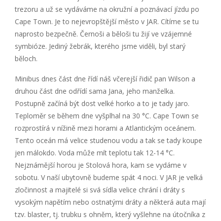
trezoru a už se vydáváme na okružní a poznávací jízdu po
Cape Town. Je to nejevropštější město v JAR. Cítíme se tu
naprosto bezpečně. Černoši a běloši tu žijí ve vzájemné
symbióze. Jediný žebrák, kterého jsme viděli, byl starý
běloch.
Minibus dnes část dne řídí náš včerejší řidič pan Wilson a
druhou část dne odřídí sama Jana, jeho manželka.
Postupně začíná být dost velké horko a to je tady jaro.
Teploměr se během dne vyšplhal na 30 °C. Cape Town se
rozprostírá v nížině mezi horami a Atlantickým oceánem.
Tento oceán má velice studenou vodu a tak se tady koupe
jen málokdo. Voda může mít teplotu tak 12-14 °C.
Nejznámější horou je Stolová hora, kam se vydáme v
sobotu. V naší ubytovně budeme spát 4 noci. V JAR je velká
zločinnost a majitelé si svá sídla velice chrání i dráty s
vysokým napětím nebo ostnatými dráty a některá auta mají
tzv. blaster, tj. trubku s ohněm, který vyšlehne na útočníka z