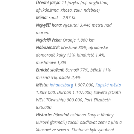
Úřední jazyk:
11 jazyku (mj. anglictina,
afrikánština, xhosa, zulu, ndebele)
Měna:
rand = 2,97 Kc
Nejvyšší hora:
Njesuthi 3.446 metru nad
morem
Nejdelší řeka:
Oranje 1.860 km
Náboženství:
křesťané 80%, afrikánské
domorodé kulty 13%, hinduisté 1,4%,
muslimové 1,3%
Etnické složení:
černoši 77%, běloši 11%,
míšenci 9%, asiaté 2,4%
Města:
Johanesburg
1.907.000,
Kapské město
1.869.000, Durban 1.107.000, Soweto (SOuth
WEst TOwnship) 900.000, Port Elizabeth
826.000
Historie:
Původně osídleno Sany a Khoiny.
Búrové (farmáři) začali osidlovat zemi z jihu a
Xhosové ze severu. Khoinové byli vyhubeni.