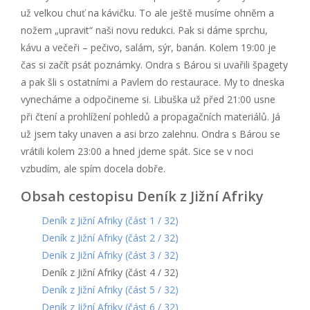
už velkou chuť na kávičku. To ale ještě musíme ohněm a
nožem „upravit“ naši novu redukci. Pak si dáme sprchu,
kávu a večeři – pečivo, salám, sýr, banán. Kolem 19:00 je
čas si začít psát poznámky. Ondra s Bárou si uvařili špagety
a pak šli s ostatními a Pavlem do restaurace. My to dneska
vynecháme a odpočineme si. Libuška už před 21:00 usne
při čtení a prohlížení pohledů a propagačních materiálů. Já
už jsem taky unaven a asi brzo zalehnu. Ondra s Bárou se
vrátili kolem 23:00 a hned jdeme spát. Sice se v noci
vzbudím, ale spím docela dobře.
Obsah cestopisu Deník z Jižní Afriky
Deník z Jižní Afriky (část 1 / 32)
Deník z Jižní Afriky (část 2 / 32)
Deník z Jižní Afriky (část 3 / 32)
Deník z Jižní Afriky (část 4 / 32)
Deník z Jižní Afriky (část 5 / 32)
Deník z Jižní Afriky (část 6 / 32)