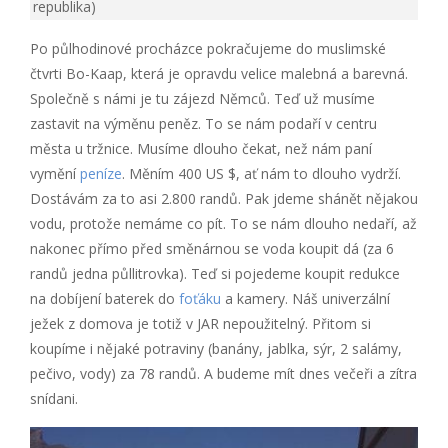
republika)
Po půlhodinové procházce pokračujeme do muslimské
čtvrti Bo-Kaap, která je opravdu velice malebná a barevná.
Společně s námi je tu zájezd Němců. Teď už musíme
zastavit na výměnu peněz. To se nám podaří v centru
města u tržnice. Musíme dlouho čekat, než nám paní
vymění
peníze
. Měním 400 US $, ať nám to dlouho vydrží.
Dostávám za to asi 2.800 randů. Pak jdeme shánět nějakou
vodu, protože nemáme co pít. To se nám dlouho nedaří, až
nakonec přímo před směnárnou se voda koupit dá (za 6
randů jedna půllitrovka). Teď si pojedeme koupit redukce
na dobíjení baterek do
foťáku
a kamery. Náš univerzální
ježek z domova je totiž v JAR nepoužitelný. Přitom si
koupíme i nějaké potraviny (banány, jablka, sýr, 2 salámy,
pečivo, vody) za 78 randů. A budeme mít dnes večeři a zítra
snídani.