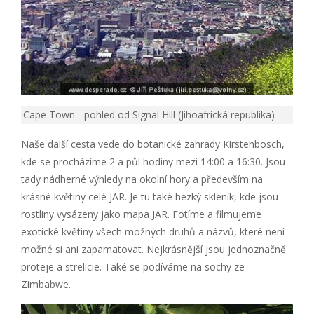
Cape Town - pohled od Signal Hill (Jihoafrická republika)
Naše další cesta vede do botanické zahrady Kirstenbosch,
kde se procházíme 2 a půl hodiny mezi 14:00 a 16:30. Jsou
tady nádherné výhledy na okolní hory a především na
krásné květiny celé JAR. Je tu také hezký skleník, kde jsou
rostliny vysázeny jako mapa JAR. Fotíme a filmujeme
exotické květiny všech možných druhů a názvů, které není
možné si ani zapamatovat. Nejkrásnější jsou jednoznačně
proteje a strelicie. Také se podíváme na sochy ze
Zimbabwe.