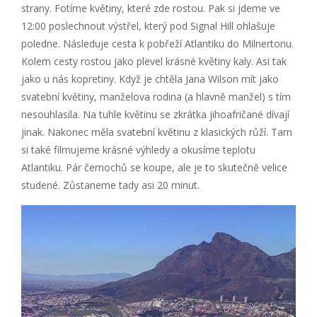
strany. Fotíme květiny, které zde rostou. Pak si jdeme ve
12:00 poslechnout výstřel, který pod Signal Hill ohlašuje
poledne. Následuje cesta k pobřeží Atlantiku do Milnertonu.
Kolem cesty rostou jako plevel krásné květiny kaly. Asi tak
jako u nás kopretiny. Když je chtěla Jana Wilson mít jako
svatební květiny, manželova rodina (a hlavně manžel) s tím
nesouhlasila. Na tuhle květinu se zkrátka jihoafričané dívají
jinak. Nakonec měla svatební květinu z klasických růží. Tam
si také filmujeme krásné výhledy a okusíme teplotu
Atlantiku. Pár černochů se koupe, ale je to skutečně velice
studené. Zůstaneme tady asi 20 minut.