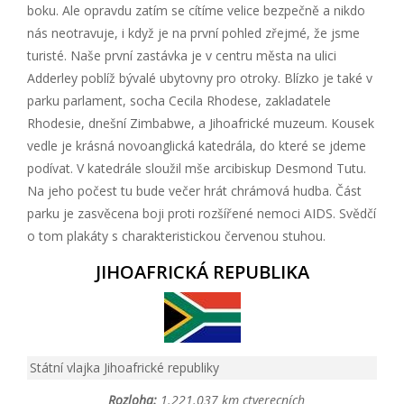
boku. Ale opravdu zatím se cítíme velice bezpečně a nikdo
nás neotravuje, i když je na první pohled zřejmé, že jsme
turisté. Naše první zastávka je v centru města na ulici
Adderley poblíž bývalé ubytovny pro otroky. Blízko je také v
parku parlament, socha Cecila Rhodese, zakladatele
Rhodesie, dnešní Zimbabwe, a Jihoafrické muzeum. Kousek
vedle je krásná novoanglická katedrála, do které se jdeme
podívat. V katedrále sloužil mše arcibiskup Desmond Tutu.
Na jeho počest tu bude večer hrát chrámová hudba. Část
parku je zasvěcena boji proti rozšířené nemoci AIDS. Svědčí
o tom plakáty s charakteristickou červenou stuhou.
JIHOAFRICKÁ REPUBLIKA
Státní vlajka Jihoafrické republiky
Rozloha:
1.221.037 km ctverecních