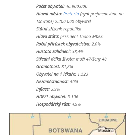
Počet obyvatel:
46.900.000
Hlavní město:
Pretoria
(nyní prejmenováno na
Tshwane) 2.200.000 obyvatel
Státní zřízení:
republika
Hlava státu:
prezident Thabo Mbeki
Roční přírůstek obyvatelstva:
2,0%
Hustota zalidnění:
38,4%
Střední délka života:
muži 47/ženy 48
Gramotnost:
81,8%
Obyvatel na 1 lékaře:
1.523
Nezaměstnanost:
40%
Inflace:
3,9%
HDP/1 obyvatel:
5.106
Hospodářský růst:
4,9%