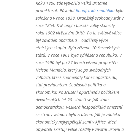
Roku 1806 zde vytvořila Velká Británie
protektorát. Původní
Jihoafrická republika
byla
založena v roce 1838, Oranžský svobodný stát v
roce 1854. Dvě anglo-búrské války skončily
roku 1902 vítězstvím Britů. Po II. světové válce
byl zaváděn apartheid – oddělený vývoj
etnických skupin. Bylo zřízeno 10 černošských
států. V roce 1961 byla vyhlášena republika. V
roce 1990 byl po 27 letech vězení propuštěn
Nelson Mandela, který se po svobodných
volbách, které znamenaly konec apartheidu,
stal prezidentem. Současná politika a
ekonomika: Po zrušení apartheidu počátkem
devadesátých let 20. století se JAR stala
demokratickou. Veškerá hospodářská omezení
ze strany velmocí byla zrušena. JAR je zdaleka
ekonomicky nejvyspělejší zemí v Africe. Mezi
obyvateli existují velké rozdíly v životní úrovni a