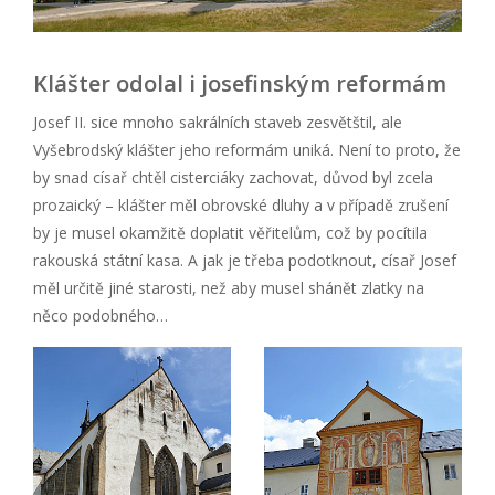
Klášter odolal i josefinským reformám
Josef II. sice mnoho sakrálních staveb zesvětštil, ale
Vyšebrodský klášter jeho reformám uniká. Není to proto, že
by snad císař chtěl cisterciáky zachovat, důvod byl zcela
prozaický – klášter měl obrovské dluhy a v případě zrušení
by je musel okamžitě doplatit věřitelům, což by pocítila
rakouská státní kasa. A jak je třeba podotknout, císař Josef
měl určitě jiné starosti, než aby musel shánět zlatky na
něco podobného…