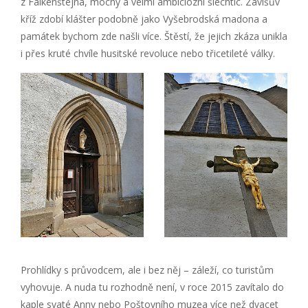
z Falkenštejna, mocný a velmi ambiciózní šlechtic. Závišův
kříž zdobí klášter podobně jako Vyšebrodská madona a
památek bychom zde našli více. Štěstí, že jejich zkáza unikla
i přes kruté chvíle husitské revoluce nebo třicetileté války.
Prohlídky s průvodcem, ale i bez něj – záleží, co turistům
vyhovuje. A nuda tu rozhodně není, v roce 2015 zavítalo do
kaple svaté Anny nebo Poštovního muzea více než dvacet