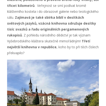
třicet kilometrů
. Veřejnost se smí podívat kromě
klášterního kostela i do obrazové galerie nebo teologického
sálu.
Zajímavá je také sbírka biblí v desítkách
světových jazyků, vzácná knihovna sdružuje desítky
tisíc svazků a řadu originálních pergamenových
rukopisů
. Z pohledu národního dědictví je tak význam
Vyšebrodského kláštera skutečně mimořádným!
Třetí
největší knihovna v republice
, koho by to při těch číslech
překvapilo?