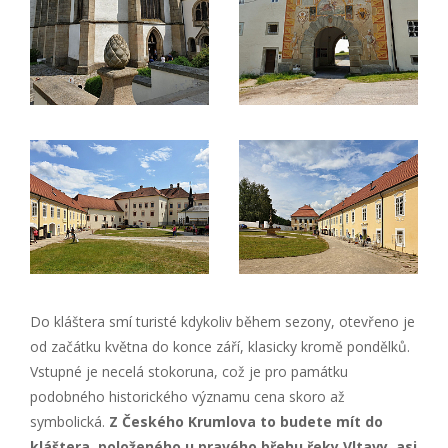
Do kláštera smí turisté kdykoliv během sezony, otevřeno je
od začátku května do konce září, klasicky kromě pondělků.
Vstupné je necelá stokoruna, což je pro památku
podobného historického významu cena skoro až
symbolická.
Z Českého Krumlova to budete mít do
kláštera, položeného u pravého břehu řeky Vltavy, asi