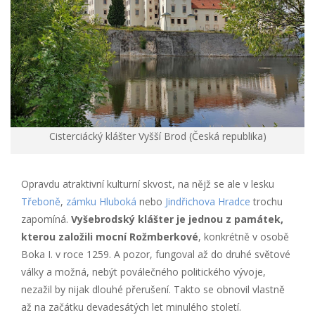
Cisterciácký klášter Vyšší Brod (Česká republika)
Opravdu atraktivní kulturní skvost, na nějž se ale v lesku
Třeboně
,
zámku Hluboká
nebo
Jindřichova Hradce
trochu
zapomíná.
Vyšebrodský klášter je jednou z památek,
kterou založili mocní Rožmberkové
, konkrétně v osobě
Boka I. v roce 1259. A pozor, fungoval až do druhé světové
války a možná, nebýt poválečného politického vývoje,
nezažil by nijak dlouhé přerušení. Takto se obnovil vlastně
až na začátku devadesátých let minulého století.