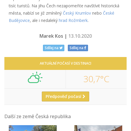
tisíc turistů. Na jihu Čech nezapomeňte navštívit historická
města, nabízí se již zmíněný
Český Krumlov
nebo
České
Budějovice
, ale i nedaleký
hrad Rožmberk
.
Marek Kos |
13.10.2020
Sdílej na
Sdílej na
AKTUÁLNÍ POČASÍ V DESTINACI
30,7°C
Předpověď počasí
Další ze země Česká republika