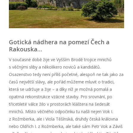
Gotická nádhera na pomezí Čech a
Rakouska…
V současné době žije ve Vyšším Brodě trojice mnichů
s věčnými sliby a několikero noviců a kandidátů.
Osazenstvo tedy není příliš početné, alespoň ne tak jako za
časů největší slávy, ale pořád můžeme mluvit o tradici,
která se udržuje a žije – a díky níž je možná pomalá a
opatrná rekonstrukce vzácné stavby. Pro srovnání, po
třicetileté válce žilo v prostorách kláštera na šedesát
mnichů. Místo věčného odpočinku tu našli nejen Vok I.
z Rožmberka, ale i Viola Těšínská, druhdy česká královna
nebo Oldřich I. z Rožmberka, ale také sám Petr Vok a Záviš