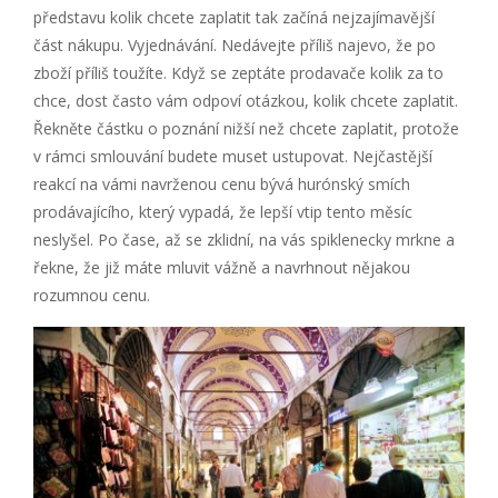
představu kolik chcete zaplatit tak začíná nejzajímavější
část nákupu. Vyjednávání. Nedávejte příliš najevo, že po
zboží příliš toužíte. Když se zeptáte prodavače kolik za to
chce, dost často vám odpoví otázkou, kolik chcete zaplatit.
Řekněte částku o poznání nižší než chcete zaplatit, protože
v rámci smlouvání budete muset ustupovat. Nejčastější
reakcí na vámi navrženou cenu bývá hurónský smích
prodávajícího, který vypadá, že lepší vtip tento měsíc
neslyšel. Po čase, až se zklidní, na vás spiklenecky mrkne a
řekne, že již máte mluvit vážně a navrhnout nějakou
rozumnou cenu.