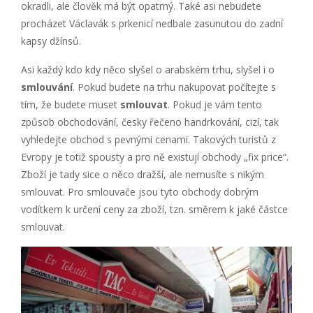
okradli, ale člověk má být opatrný. Také asi nebudete
procházet Václavák s prkenicí nedbale zasunutou do zadní
kapsy džínsů.
Asi každý kdo kdy něco slyšel o arabském trhu, slyšel i o
smlouvání
. Pokud budete na trhu nakupovat počítejte s
tím, že budete muset
smlouvat
. Pokud je vám tento
způsob obchodování, česky řečeno handrkování, cizí, tak
vyhledejte obchod s pevnými cenami. Takových turistů z
Evropy je totiž spousty a pro ně existují obchody „fix price“.
Zboží je tady sice o něco dražší, ale nemusíte s nikým
smlouvat. Pro smlouvače jsou tyto obchody dobrým
vodítkem k určení ceny za zboží, tzn. směrem k jaké částce
smlouvat.