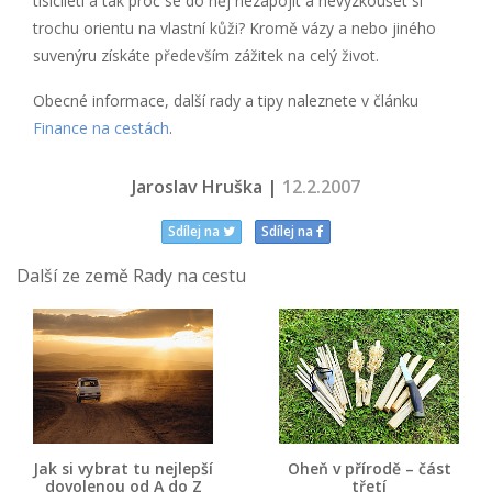
tisíciletí a tak proč se do něj nezapojit a nevyzkoušet si
trochu orientu na vlastní kůži? Kromě vázy a nebo jiného
suvenýru získáte především zážitek na celý život.
Obecné informace, další rady a tipy naleznete v článku
Finance na cestách
.
Jaroslav Hruška |
12.2.2007
Sdílej na
Sdílej na
Další ze země Rady na cestu
Jak si vybrat tu nejlepší
Oheň v přírodě – část
dovolenou od A do Z
třetí