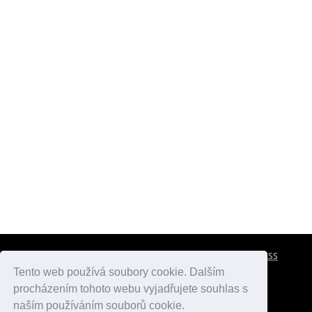
CESTOVNÍ POJIŠTĚNÍ
KONTAKTY
REKLAMA
RSS
Tento web používá soubory cookie. Dalším
procházením tohoto webu vyjadřujete souhlas s
atlasmest.cz
atlaspamatek.info
atlaszemi.info
naším používáním souborů cookie.