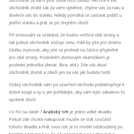
obchodník za vámi jistě zvolá nižší částku. Nechce-li vás
obchodník ztratit tak za vámi vyběhne, chytne vás za ruku a
dovleče vás do stánku. Někdy pomáhá se zastavit poblíž u
jiného stánku a ptát se po stejném zboží.
Při smlouvání se očekává, že budou vstřícní obě strany a
tak pokud obchodník snižuje cenu, měli by jste pro změnu
částku zvyšovat, aby jste se protnuli na částce přijatelné
pro obě strany. Posledním zlomovým okamžikem je
poslední jednotka (denár, libra, atd.). Zde vás zkusí
obchodník zlomit a záleží jen na vás jak budete tvrdí.
Dobrý obchodník vám po uzavření obchodu poblahopřeje k
dobré koupi a vy si jen pohlídejte, aby vám bylo zabaleno to
správné zboží.
Co říci na závěr ?
Arabský trh
je jedno velké divadlo.
Pokud zde chcete nakupovat musíte se stát součástí
tohoto divadla a hrát svou roli. Je to model odzkoušený po