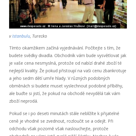
v
Istanbulu
, Turecko
Tímto okamžikem začíná vyjednávání. Počítejte s tím, že
budete svědky divadla. Obchodník vám bude vysvětlovat jak
je vaše cena nesmyslná, protože od nabízí drahé zboží té
nejlepší kvality. Že pokud přistoupí na vaši cenu zbankrotuje
a jeho sedm dětí umře hlady. V různých podobných
obměnách si budete muset vyslechnout podobné příběhy,
ale buďte si jistí, že pokud na obchodě nevydělá tak vám
zboží neprodá.
Pokud se i po deseti minutách stále neblížíte k přijatelné
ceně je vhodné se zvednout, rozloučit se a odejít. Při
odchodu však pozorně však naslouchejte, protože