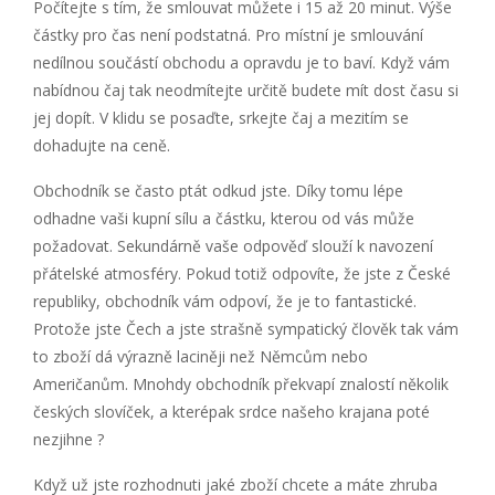
Počítejte s tím, že smlouvat můžete i 15 až 20 minut. Výše
částky pro čas není podstatná. Pro místní je smlouvání
nedílnou součástí obchodu a opravdu je to baví. Když vám
nabídnou čaj tak neodmítejte určitě budete mít dost času si
jej dopít. V klidu se posaďte, srkejte čaj a mezitím se
dohadujte na ceně.
Obchodník se často ptát odkud jste. Díky tomu lépe
odhadne vaši kupní sílu a částku, kterou od vás může
požadovat. Sekundárně vaše odpověď slouží k navození
přátelské atmosféry. Pokud totiž odpovíte, že jste z České
republiky, obchodník vám odpoví, že je to fantastické.
Protože jste Čech a jste strašně sympatický člověk tak vám
to zboží dá výrazně laciněji než Němcům nebo
Američanům. Mnohdy obchodník překvapí znalostí několik
českých slovíček, a kterépak srdce našeho krajana poté
nezjihne ?
Když už jste rozhodnuti jaké zboží chcete a máte zhruba