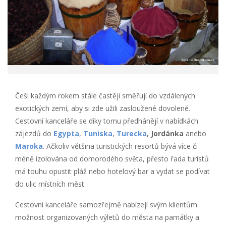
Češi každým rokem stále častěji směřují do vzdálených
exotických zemí, aby si zde užili zasloužené dovolené.
Cestovní kanceláře se díky tomu předhánějí v nabídkách
zájezdů do
Egypta
,
Tuniska
,
Turecka
, Jordánka
anebo
Maroka
. Ačkoliv většina turistických resortů bývá více či
méně izolována od domorodého světa, přesto řada turistů
má touhu opustit pláž nebo hotelový bar a vydat se podívat
do ulic místních měst.
Cestovní kanceláře samozřejmě nabízejí svým klientům
možnost organizovaných výletů do města na památky a