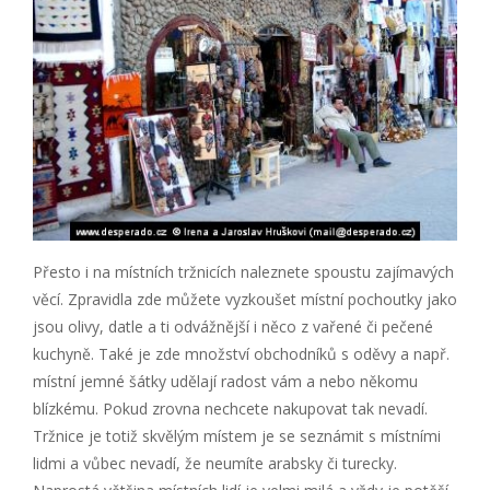
Přesto i na místních tržnicích naleznete spoustu zajímavých
věcí. Zpravidla zde můžete vyzkoušet místní pochoutky jako
jsou olivy, datle a ti odvážnější i něco z vařené či pečené
kuchyně. Také je zde množství obchodníků s oděvy a např.
místní jemné šátky udělají radost vám a nebo někomu
blízkému. Pokud zrovna nechcete nakupovat tak nevadí.
Tržnice je totiž skvělým místem je se seznámit s místními
lidmi a vůbec nevadí, že neumíte arabsky či turecky.