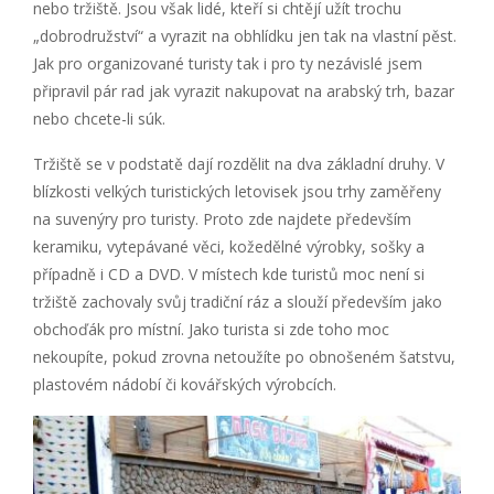
nebo tržiště. Jsou však lidé, kteří si chtějí užít trochu
„dobrodružství“ a vyrazit na obhlídku jen tak na vlastní pěst.
Jak pro organizované turisty tak i pro ty nezávislé jsem
připravil pár rad jak vyrazit nakupovat na arabský trh, bazar
nebo chcete-li súk.
Tržiště se v podstatě dají rozdělit na dva základní druhy. V
blízkosti velkých turistických letovisek jsou trhy zaměřeny
na suvenýry pro turisty. Proto zde najdete především
keramiku, vytepávané věci, kožedělné výrobky, sošky a
případně i CD a DVD. V místech kde turistů moc není si
tržiště zachovaly svůj tradiční ráz a slouží především jako
obchoďák pro místní. Jako turista si zde toho moc
nekoupíte, pokud zrovna netoužíte po obnošeném šatstvu,
plastovém nádobí či kovářských výrobcích.