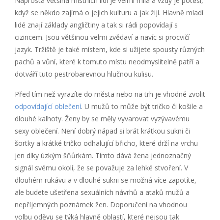
Naprostá většina místních lidí je velmi milá a vždy je potěší,
když se někdo zajímá o jejich kulturu a jak žijí. Hlavně mladí
lidé znají základy angličtiny a tak si rádi popovídají s
cizincem. Jsou většinou velmi zvědaví a navíc si procvičí
jazyk. Tržiště je také místem, kde si užijete spousty různých
pachů a vůní, které k tomuto místu neodmyslitelně patří a
dotváří tuto pestrobarevnou hlučnou kulisu.
Před tím než vyrazíte do města nebo na trh je vhodné zvolit
odpovídající oblečení
. U mužů to může být tričko či košile a
dlouhé kalhoty. Ženy by se měly vyvarovat vyzývavému
sexy oblečení. Není dobrý nápad si brát krátkou sukni či
šortky a krátké tričko odhalující břicho, které drží na vrchu
jen díky úzkým šňůrkám. Tímto dává žena jednoznačný
signál svému okolí, že se považuje za lehké stvoření. V
dlouhém rukávu a v dlouhé sukni se možná více zapotíte,
ale budete ušetřena sexuálních návrhů a ataků mužů a
nepříjemných poznámek žen. Doporučení na vhodnou
volbu oděvu se týká hlavně oblastí, které nejsou tak