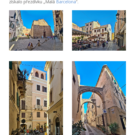
získalo přezdívku „Malá
Barcelona
“.