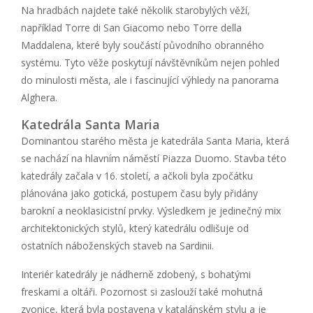
Na hradbách najdete také několik starobylých věží,
například Torre di San Giacomo nebo Torre della
Maddalena, které byly součástí původního obranného
systému. Tyto věže poskytují návštěvníkům nejen pohled
do minulosti města, ale i fascinující výhledy na panorama
Alghera.
Katedrála Santa Maria
Dominantou starého města je katedrála Santa Maria, která
se nachází na hlavním náměstí Piazza Duomo. Stavba této
katedrály začala v 16. století, a ačkoli byla zpočátku
plánována jako gotická, postupem času byly přidány
barokní a neoklasicistní prvky. Výsledkem je jedinečný mix
architektonických stylů, který katedrálu odlišuje od
ostatních náboženských staveb na Sardinii.
Interiér katedrály je nádherně zdobený, s bohatými
freskami a oltáři. Pozornost si zaslouží také mohutná
zvonice, která byla postavena v katalánském stylu a je