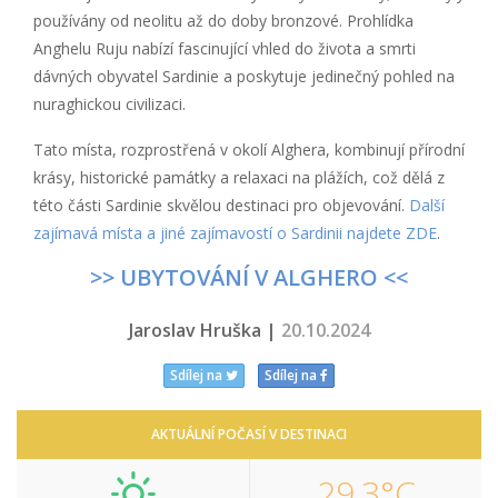
používány od neolitu až do doby bronzové. Prohlídka
Anghelu Ruju nabízí fascinující vhled do života a smrti
dávných obyvatel Sardinie a poskytuje jedinečný pohled na
nuraghickou civilizaci.
Tato místa, rozprostřená v okolí Alghera, kombinují přírodní
krásy, historické památky a relaxaci na plážích, což dělá z
této části Sardinie skvělou destinaci pro objevování.
Další
zajímavá místa a jiné zajímavostí o Sardinii najdete ZDE
.
>> UBYTOVÁNÍ V ALGHERO <<
Jaroslav Hruška |
20.10.2024
Sdílej na
Sdílej na
AKTUÁLNÍ POČASÍ V DESTINACI
29,3°C