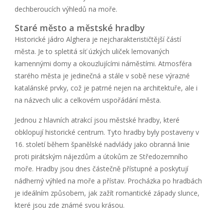
dechberoucích výhledů na moře.
Staré město a městské hradby
Historické jádro Alghera je nejcharakterističtější částí
města. Je to spletitá síť úzkých uliček lemovaných
kamennými domy a okouzlujícími náměstími. Atmosféra
starého města je jedinečná a stále v sobě nese výrazné
katalánské prvky, což je patrné nejen na architektuře, ale i
na názvech ulic a celkovém uspořádání města.
Jednou z hlavních atrakcí jsou městské hradby, které
obklopují historické centrum. Tyto hradby byly postaveny v
16. století během španělské nadvlády jako obranná linie
proti pirátským nájezdům a útokům ze Středozemního
moře. Hradby jsou dnes částečně přístupné a poskytují
nádherný výhled na moře a přístav. Procházka po hradbách
je ideálním způsobem, jak zažít romantické západy slunce,
které jsou zde známé svou krásou.