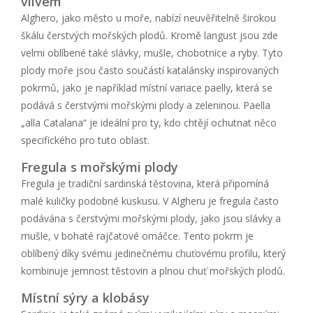
vlivem
Alghero, jako město u moře, nabízí neuvěřitelně širokou
škálu čerstvých mořských plodů. Kromě langust jsou zde
velmi oblíbené také slávky, mušle, chobotnice a ryby. Tyto
plody moře jsou často součástí katalánsky inspirovaných
pokrmů, jako je například místní variace paelly, která se
podává s čerstvými mořskými plody a zeleninou. Paella
„alla Catalana“ je ideální pro ty, kdo chtějí ochutnat něco
specifického pro tuto oblast.
Fregula s mořskými plody
Fregula je tradiční sardinská těstovina, která připomíná
malé kuličky podobné kuskusu. V Algheru je fregula často
podávána s čerstvými mořskými plody, jako jsou slávky a
mušle, v bohaté rajčatové omáčce. Tento pokrm je
oblíbený díky svému jedinečnému chuťovému profilu, který
kombinuje jemnost těstovin a plnou chuť mořských plodů.
Místní sýry a klobásy