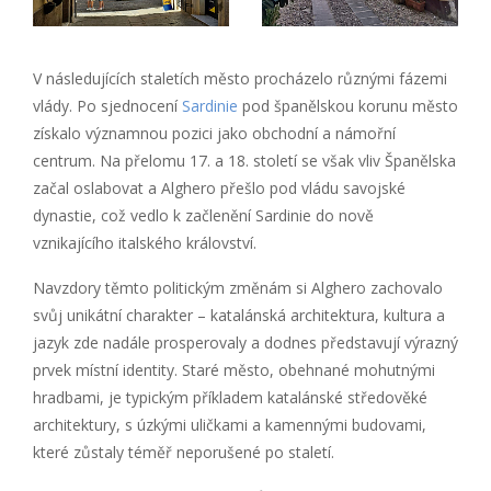
V následujících staletích město procházelo různými fázemi
vlády. Po sjednocení
Sardinie
pod španělskou korunu město
získalo významnou pozici jako obchodní a námořní
centrum. Na přelomu 17. a 18. století se však vliv Španělska
začal oslabovat a Alghero přešlo pod vládu savojské
dynastie, což vedlo k začlenění Sardinie do nově
vznikajícího italského království.
Navzdory těmto politickým změnám si Alghero zachovalo
svůj unikátní charakter – katalánská architektura, kultura a
jazyk zde nadále prosperovaly a dodnes představují výrazný
prvek místní identity. Staré město, obehnané mohutnými
hradbami, je typickým příkladem katalánské středověké
architektury, s úzkými uličkami a kamennými budovami,
které zůstaly téměř neporušené po staletí.