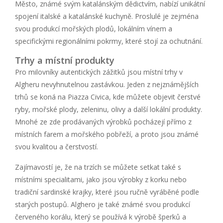
Město, známé svým katalánským dědictvím, nabízí unikátní
spojení italské a katalánské kuchyně. Proslulé je zejména
svou produkcí mořských plodů, lokálním vínem a
specifickými regionálními pokrmy, které stojí za ochutnání.
Trhy a místní produkty
Pro milovníky autentických zážitků jsou místní trhy v
Algheru nevyhnutelnou zastávkou. Jeden z nejznámějších
trhů se koná na Piazza Civica, kde můžete objevit čerstvé
ryby, mořské plody, zeleninu, olivy a další lokální produkty.
Mnohé ze zde prodávaných výrobků pocházejí přímo z
místních farem a mořského pobřeží, a proto jsou známé
svou kvalitou a čerstvostí.
Zajímavostí je, že na trzích se můžete setkat také s
místními specialitami, jako jsou výrobky z korku nebo
tradiční sardinské krajky, které jsou ručně vyráběné podle
starých postupů. Alghero je také známé svou produkcí
červeného korálu, který se používá k výrobě šperků a