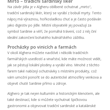
Mirto – tradiční sardinský likér
Na závěr jídla je v Algheru oblíbené ochutnat „mirto“,
tradiční sardinský likér, který se vyrábí z bobulí myrty. Tento
nápoj má výraznou, hořkosladkou chuť a je často podáván
jako digestiv po jídle. Místní obyvatelé jej považují za
symbol Sardinie a věří, že pomáhá trávení, což z něj činí
ideální zakončení bohatého kulinářského zážitku.
Procházky po vinicích a farmách
V okolí Alghera můžete navštívit i několik tradičních
farmářských usedlostí a vinařství, kde máte možnost vidět,
jak se pěstují lokální plodiny a vyrábí víno. Mnohé z těchto
farem také nabízejí ochutnávky s místními produkty, což
vám umožní ponořit se do autentické atmosféry venkova a
objevit chutě Sardinie přímo u zdroje.
Alghero je tak nejen kulturním a historickým klenotem, ale
také destinací, kde si můžete vychutnat špičkovou
gastronomii a objevovat tradiční sardinské a katalánské