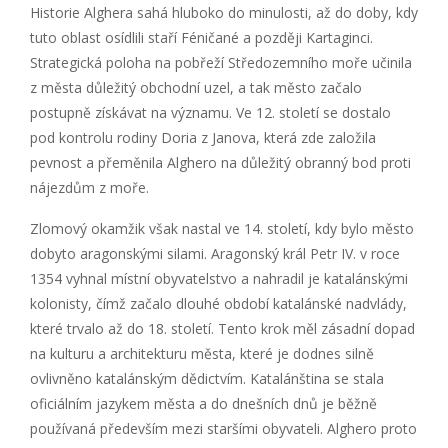
Historie Alghera sahá hluboko do minulosti, až do doby, kdy
tuto oblast osídlili staří Féničané a později Kartaginci.
Strategická poloha na pobřeží Středozemního moře učinila
z města důležitý obchodní uzel, a tak město začalo
postupně získávat na významu. Ve 12. století se dostalo
pod kontrolu rodiny Doria z Janova, která zde založila
pevnost a přeměnila Alghero na důležitý obranný bod proti
nájezdům z moře.
Zlomový okamžik však nastal ve 14. století, kdy bylo město
dobyto aragonskými silami. Aragonský král Petr IV. v roce
1354 vyhnal místní obyvatelstvo a nahradil je katalánskými
kolonisty, čímž začalo dlouhé období katalánské nadvlády,
které trvalo až do 18. století. Tento krok měl zásadní dopad
na kulturu a architekturu města, které je dodnes silně
ovlivněno katalánským dědictvím. Katalánština se stala
oficiálním jazykem města a do dnešních dnů je běžně
používaná především mezi staršími obyvateli. Alghero proto