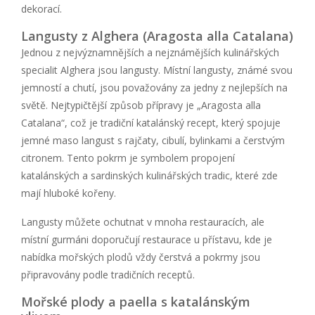
dekorací.
Langusty z Alghera (Aragosta alla Catalana)
Jednou z nejvýznamnějších a nejznámějších kulinářských
specialit Alghera jsou langusty. Místní langusty, známé svou
jemností a chutí, jsou považovány za jedny z nejlepších na
světě. Nejtypičtější způsob přípravy je „Aragosta alla
Catalana“, což je tradiční katalánský recept, který spojuje
jemné maso langust s rajčaty, cibulí, bylinkami a čerstvým
citronem. Tento pokrm je symbolem propojení
katalánských a sardinských kulinářských tradic, které zde
mají hluboké kořeny.
Langusty můžete ochutnat v mnoha restauracích, ale
místní gurmáni doporučují restaurace u přístavu, kde je
nabídka mořských plodů vždy čerstvá a pokrmy jsou
připravovány podle tradičních receptů.
Mořské plody a paella s katalánským