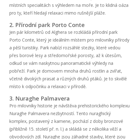
místních specialitách s výhledem na moře. Je to klidná oáza
pro ty, kteří hledají relaxaci mimo rušnější pláže.
2. Přírodní park Porto Conte
Jen pár kilometrů od Alghera se rozkládá přírodní park
Porto Conte, který je ideálním místem pro milovníky přírody
a pěší turistiky. Park nabízí rozsáhlé stezky, které vedou
přes borové lesy a středomořské porosty, až k útesům,
odkud se vám naskytnou panoramatické výhledy na
pobřeží. Park je domovem mnoha druhů rostlin a zvířat,
včetně divokých prasat a různých druhů ptáků. Je to skvělé
místo k odpočinku a relaxaci v přírodě.
3. Nuraghe Palmavera
Pro milovníky historie je návštěva prehistorického komplexu
Nuraghe Palmavera nezbytností. Tento nuraghický
komplex, postavený z kamene, pochází z doby bronzové
(přibližně 15. století př. n. l.) a skládá se z několika věží a
obvodových zdí. Nuraghe jsou záhadné stavby, které jsou