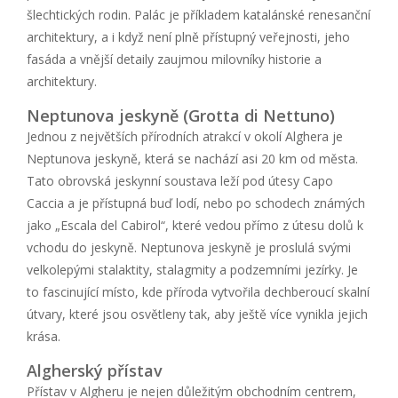
šlechtických rodin. Palác je příkladem katalánské renesanční
architektury, a i když není plně přístupný veřejnosti, jeho
fasáda a vnější detaily zaujmou milovníky historie a
architektury.
Neptunova jeskyně (Grotta di Nettuno)
Jednou z největších přírodních atrakcí v okolí Alghera je
Neptunova jeskyně, která se nachází asi 20 km od města.
Tato obrovská jeskynní soustava leží pod útesy Capo
Caccia a je přístupná buď lodí, nebo po schodech známých
jako „Escala del Cabirol“, které vedou přímo z útesu dolů k
vchodu do jeskyně. Neptunova jeskyně je proslulá svými
velkolepými stalaktity, stalagmity a podzemními jezírky. Je
to fascinující místo, kde příroda vytvořila dechberoucí skalní
útvary, které jsou osvětleny tak, aby ještě více vynikla jejich
krása.
Algherský přístav
Přístav v Algheru je nejen důležitým obchodním centrem,