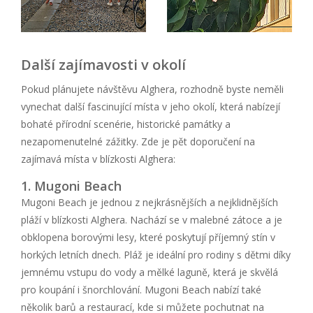
Další zajímavosti v okolí
Pokud plánujete návštěvu Alghera, rozhodně byste neměli
vynechat další fascinující místa v jeho okolí, která nabízejí
bohaté přírodní scenérie, historické památky a
nezapomenutelné zážitky. Zde je pět doporučení na
zajímavá místa v blízkosti Alghera:
1. Mugoni Beach
Mugoni Beach je jednou z nejkrásnějších a nejklidnějších
pláží v blízkosti Alghera. Nachází se v malebné zátoce a je
obklopena borovými lesy, které poskytují příjemný stín v
horkých letních dnech. Pláž je ideální pro rodiny s dětmi díky
jemnému vstupu do vody a mělké laguně, která je skvělá
pro koupání i šnorchlování. Mugoni Beach nabízí také
několik barů a restaurací, kde si můžete pochutnat na