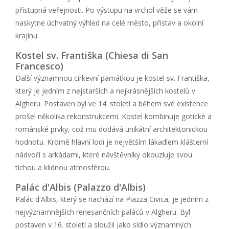
přístupná veřejnosti. Po výstupu na vrchol věže se vám
naskytne úchvatný výhled na celé město, přístav a okolní
krajinu.
Kostel sv. Františka (Chiesa di San
Francesco)
Další významnou církevní památkou je kostel sv. Františka,
který je jedním z nejstarších a nejkrásnějších kostelů v
Algheru. Postaven byl ve 14. století a během své existence
prošel několika rekonstrukcemi. Kostel kombinuje gotické a
románské prvky, což mu dodává unikátní architektonickou
hodnotu. Kromě hlavní lodi je největším lákadlem klášterní
nádvoří s arkádami, které návštěvníky okouzluje svou
tichou a klidnou atmosférou.
Palác d'Albis (Palazzo d'Albis)
Palác d'Albis, který se nachází na Piazza Civica, je jedním z
nejvýznamnějších renesančních paláců v Algheru. Byl
postaven v 16. století a sloužil jako sídlo významných