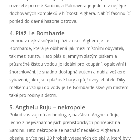
rozeseté po celé Sardinii, a Palmavera je jedním z nejlépe
dochovaných komplexů v blízkosti Alghera. Nabízí fascinující
pohled do dávné historie ostrova.
4. Pláž Le Bombarde
Jednou z nejkrásnějších pláží v okolí Alghera je Le
Bombarde, která je oblíbená jak mezi místními obyvateli,
tak mezi turisty. Tato pláž s jemným zlatým pískem a
průzračně čistou vodou je ideální pro koupání, opalování i
šnorchlování. Je snadno dostupná autem a nabízí veškeré
vybavení, jako jsou plážové bary a půjčovny lehátek. Díky
mělkému vstupu do vody je Le Bombarde skvělým místem
také pro rodiny s dětmi.
5. Anghelu Ruju – nekropole
Pokud vás zajímá archeologie, navštivte Anghelu Ruju,
jedno z nejvýznamnějších prehistorických pohřebišť na
Sardinii. Tato nekropole se nachází nedaleko Alghera a
obsahuje více než 30 hrobek vytesaných do skály, které byly