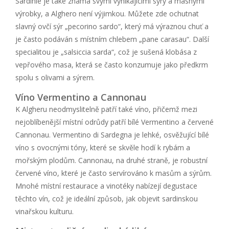
Sardinie je také známá svými vynikajícími sýry a masnými
výrobky, a Alghero není výjimkou. Můžete zde ochutnat
slavný ovčí sýr „pecorino sardo“, který má výraznou chuť a
je často podáván s místním chlebem „pane carasau“. Další
specialitou je „salsiccia sarda“, což je sušená klobása z
vepřového masa, která se často konzumuje jako předkrm
spolu s olivami a sýrem.
Víno Vermentino a Cannonau
K Algheru neodmyslitelně patří také víno, přičemž mezi
nejoblíbenější místní odrůdy patří bílé Vermentino a červené
Cannonau. Vermentino di Sardegna je lehké, osvěžující bílé
víno s ovocnými tóny, které se skvěle hodí k rybám a
mořským plodům. Cannonau, na druhé straně, je robustní
červené víno, které je často servírováno k masům a sýrům.
Mnohé místní restaurace a vinotéky nabízejí degustace
těchto vín, což je ideální způsob, jak objevit sardinskou
vinařskou kulturu.